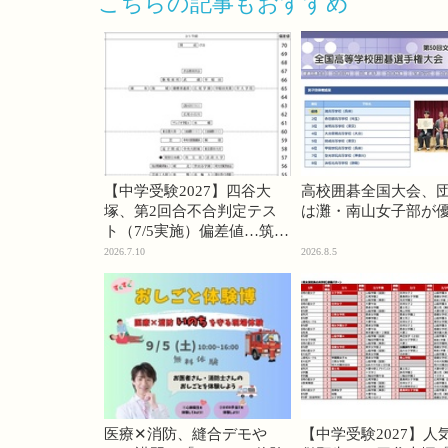
こちらの記事もおすすめ
【中学受験2027】四谷大
高校囲碁全国大会、
塚、第2回合不合判定テス
は灘・南山女子部が
ト（7/5実施）偏差値…筑駒
74・桜蔭70＜PR＞
2026.7.10
2026.8.5
医療✕消防、縫合デモや
【中学受験2027】人