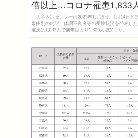
倍以上…コロナ罹患1,833
大学入試センターは2023年1月25日、1月14日
事由別の内訳、体調不良者等の受験状況を発表した。
罹患は1,833人で前年度より1,620人増加した。