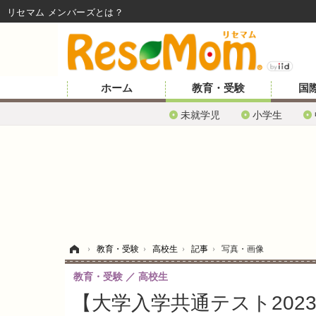
リセマム メンバーズ
ホーム
教育・受験
国
未就学児
小学生
ホーム
›
教育・受験
›
高校生
›
記事
›
写真・画像
教育・受験
高校生
【大学入学共通テスト2023