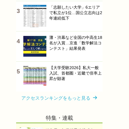
「志願したい大学」6エリア
で私立が1位…国公立志向は2
年連続低下
灘・渋幕など全国の中高生18
名が入賞…京進「数学解法コ
ンテスト」結果発表
【大学受験2026】私大一般
入試、首都圏・近畿で倍率上
昇が顕著
アクセスランキングをもっと見る
特集・連載