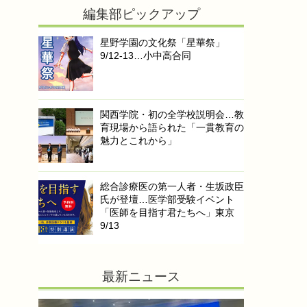
編集部ピックアップ
星野学園の文化祭「星華祭」
9/12-13…小中高合同
関西学院・初の全学校説明会…教
育現場から語られた「一貫教育の
魅力とこれから」
総合診療医の第一人者・生坂政臣
氏が登壇…医学部受験イベント
「医師を目指す君たちへ」東京
9/13
最新ニュース