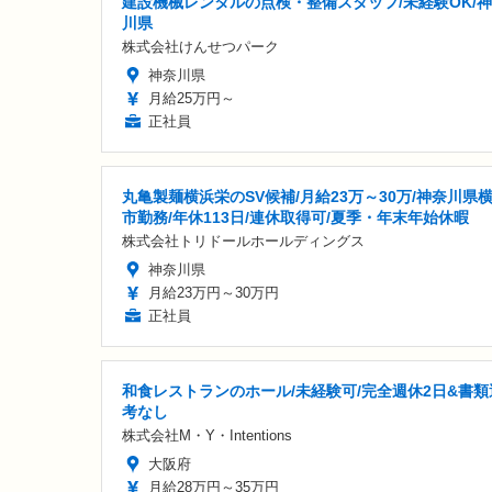
建設機械レンタルの点検・整備スタッフ/未経験OK/
川県
株式会社けんせつパーク
神奈川県
月給25万円～
正社員
丸亀製麺横浜栄のSV候補/月給23万～30万/神奈川県
市勤務/年休113日/連休取得可/夏季・年末年始休暇
株式会社トリドールホールディングス
神奈川県
月給23万円～30万円
正社員
和食レストランのホール/未経験可/完全週休2日&書類
考なし
株式会社M・Y・Intentions
大阪府
月給28万円～35万円