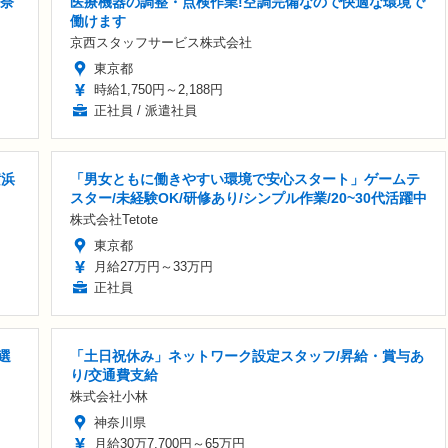
神奈
医療機器の調整・点検作業!空調完備なので快適な環境で
働けます
京西スタッフサービス株式会社
東京都
時給1,750円～2,188円
正社員 / 派遣社員
横浜
「男女ともに働きやすい環境で安心スタート」ゲームテ
スター/未経験OK/研修あり/シンプル作業/20~30代活躍中
株式会社Tetote
東京都
月給27万円～33万円
正社員
選
「土日祝休み」ネットワーク設定スタッフ/昇給・賞与あ
り/交通費支給
株式会社小林
神奈川県
月給30万7,700円～65万円