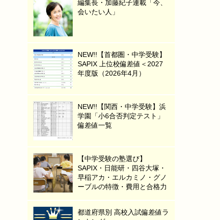
編集長・加藤紀子連載「今、
会いたい人」
NEW!!【首都圏・中学受験】
SAPIX 上位校偏差値＜2027
年度版（2026年4月）
NEW!!【関西・中学受験】浜
学園「小6合否判定テスト」
偏差値一覧
【中学受験の塾選び】
SAPIX・日能研・四谷大塚・
早稲アカ・エルカミノ・グノ
ーブルの特徴・費用と合格力
都道府県別 高校入試偏差値ラ