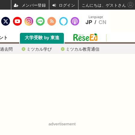
ログイン
こんにちは、ゲストさん
Language
JP
/
CN
ント
大学受験 by 東進
過去問
ミツカル学び
ミツカル教育通信
advertisement