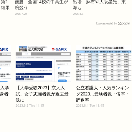
第2
優勝…全国14校の中高生が
出場…麻布や大阪星光、東
」結果
腕競う
海も
2026.7.29
2026.8.5
Recommended by
大入学
【大学受験2023】京大入
公立看護大・人気ランキン
身者
試、女子志願者数が過去最
グ2023…受験者数・倍率・
低に
辞退率
2023.8.3 Thu 11:15
2023.8.1 Tue 11:45