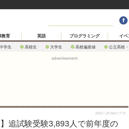
際教育
英語
プログラミング
イベ
中学生
高校生
大学生
高校偏差値
公立高校・
advertisement
2023.1.25 Wed 17:15
】追試験受験3,893人で前年度の