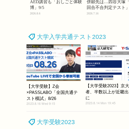
AED講習も「おしごと体験
併願先は…四谷大塚「
博」9/5
回合不合判定テスト
2026.8.6
2026.7.16
大学入学共通テスト2023
【大学受験2023】京
【大学受験】Z会
者、半数以上が近畿出
×PASSLABO「全国共通テ
に
スト模試」8/26
2023.8.14 Mon 19:45
2023.8.16 Wed 9:15
大学受験2023