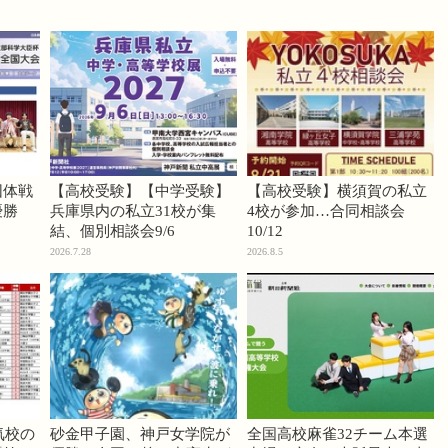
団体戦
【高校受験】【中学受験】
【高校受験】横須賀の私立
優勝
兵庫県内の私立31校が集
4校が参加…合同相談会
結、個別相談会9/6
10/12
2026.7.28
2026.8.5
気校の
砂金甲子園、神戸女学院が
全国高校麻雀32チーム本選