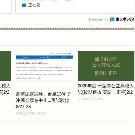
正社員
Sponsored by
高校入
2020年度 千葉県公立高校入
2/2
試[後期選抜 英語・正答]2/2
高卒認定試験、台風13号で
2026.8.6 Thu 0:9
沖縄会場を中止...再試験は
8/27-28
2026.8.5 Wed 16:27