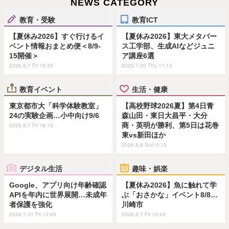
NEWS CATEGORY
教育・受験
教育ICT
【夏休み2026】すぐ行けるイ
【夏休み2026】東大メタバー
ベント情報おまとめ便＜8/9-
ス工学部、生成AIなどジュニ
15開催＞
ア講座6選
2026.8.7 Fri 19:45
2026.7.30 Thu 11:15
教育イベント
生活・健康
東京都市大「科学体験教室」
【高校野球2026夏】第4日青
24の実験企画…小中向け9/6
森山田・東日大昌平・大分
商・英明が勝利、第5日は花巻
2026.8.7 Fri 18:15
東vs新田ほか
2026.8.9 Sun 9:15
デジタル生活
趣味・娯楽
Google、アプリ向け年齢確認
【夏休み2026】魚に触れて学
APIを年内に世界展開…未成年
ぶ「おさかな」イベント8/8…
者保護を強化
川崎市
2026.7.31 Fri 13:45
2026.8.7 Fri 10:45