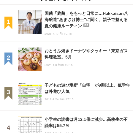
国菌「麹菌」をもっと日常に…Hakkaisan八
海醸造“あまさけ博士”に聞く、親子で整える
夏の健康ルーティン
PR
2026.7.17 Fri 10:15
おとうふ焼きドーナツやクッキー「東京ガス
料理教室」5月
2024.4.8 Mon 10:15
子どもの遊び場所「自宅」が9割以上、低学年
は外遊び人気
2018.4.24 Tue 17:15
小学生の読書は月12.1冊に減少…高校生の不
読率は55.7％