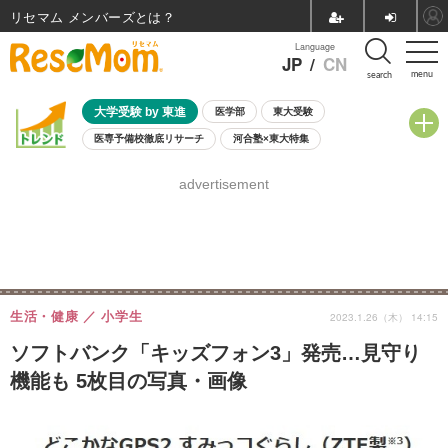
リセマム メンバーズ
Language
JP
/
CN
menu
search
大学受験 by 東進
医学部
東大受験
医専予備校徹底リサーチ
河合塾×東大特集
親子で考える大学選び
高校受験
中学受験
小学校受験
advertisement
共通テスト
夏休み
8月開催学校説明会・相談会
8月開催イベント・WS
全国公立高校 過去問
人気記事
自由研究教材（小学生向け）
自由研究教材（中学生向け）
ランキング
生活・健康
小学生
2023.1.26（木） 14:15
ソフトバンク「キッズフォン3」発売…見守り
機能も 5枚目の写真・画像