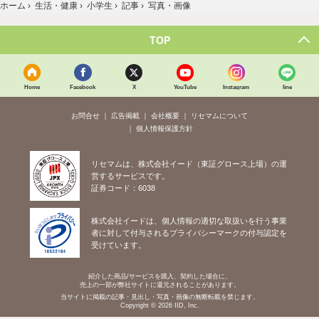
ホーム
›
生活・健康
›
小学生
›
記事
›
写真・画像
TOP
Home
Facebook
X
YouTube
Instagram
line
お問合せ
広告掲載
会社概要
リセマムについて
個人情報保護方針
リセマムは、株式会社イード（東証グロース上場）の運
営するサービスです。
証券コード：6038
株式会社イードは、個人情報の適切な取扱いを行う事業
者に対して付与されるプライバシーマークの付与認定を
受けています。
紹介した商品/サービスを購入、契約した場合に、
売上の一部が弊社サイトに還元されることがあります。
当サイトに掲載の記事・見出し・写真・画像の無断転載を禁じます。
Copyright © 2026 IID, Inc.