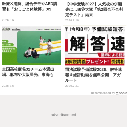
医療✕消防、縫合デモやAED講
【中学受験2027】人気校の併願
習も「おしごと体験博」9/5
先は…四谷大塚「第2回合不合判
定テスト」結果
2026.8.6
2026.7.16
全国高校麻雀32チーム本選出
司法試験予備試験2026、解答速
場…麻布や大阪星光、東海も
報＆総評動画を無料公開…アガ
ルート
2026.8.5
2026.7.21
Recommended by
advertisement