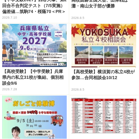
回合不合判定テスト（7/5実施）
灘・南山女子部が優勝
偏差値…筑駒74・桜蔭70＜PR＞
2026.7.10
2026.8.5
【高校受験】【中学受験】兵庫
【高校受験】横須賀の私立4校が
県内の私立31校が集結、個別相
参加…合同相談会10/12
談会9/6
2026.7.28
2026.8.5