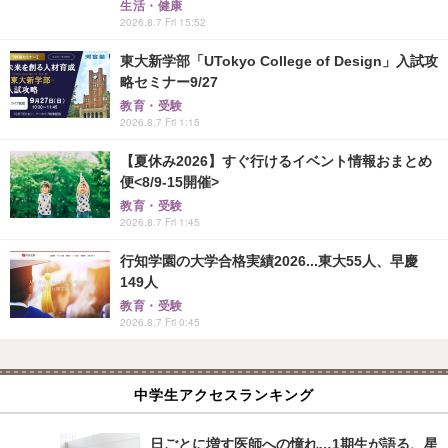
生活・健康
2026.8.7 Fri 15:52
東大新学部「UTokyo College of Design」入試攻
略セミナー9/27
教育・受験
2026.8.7 Fri 1:15
【夏休み2026】すぐ行けるイベント情報おまとめ
便<8/9-15開催>
教育・受験
2026.8.7 Fri 1:45
行知学園の大学合格実績2026...東大55人、早慶
149人
教育・受験
2026.8.7 Fri 0:45
中学生アクセスランキング
日ごとに増す医師への憧れ…1期生が語る、星