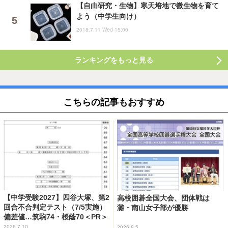
【自由研究・生物】寒天培地で微生物を育て
よう（中学生向け）
2018.7.11 Wed 15:00
ランキングをもっと見る
こちらの記事もおすすめ
【中学受験2027】四谷大塚、第2
高校囲碁全国大会、団体戦は
回合不合判定テスト（7/5実施）
灘・南山女子部が優勝
偏差値…筑駒74・桜蔭70＜PR＞
2026.7.10
2026.8.5