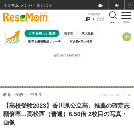
リセマム メンバーズ
Language
JP
/
CN
menu
search
大学受験 by 東進
医学部
東大受験
医専予備校徹底リサーチ
河合塾×東大特集
親子で考える大学選び
高校受験
中学受験
小学校受験
advertisement
共通テスト
夏休み
8月開催学校説明会・相談会
8月開催イベント・WS
全国公立高校 過去問
人気記事
自由研究教材（小学生向け）
自由研究教材（中学生向け）
ランキング
教育・受験
中学生
2023.1.26（木） 15:45
【高校受験2023】香川県公立高、推薦の確定志
願倍率…高松西（普通）6.50倍 2枚目の写真・
画像