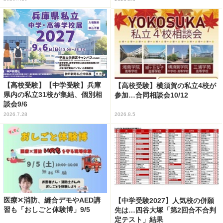
【高校受験】【中学受験】兵庫
【高校受験】横須賀の私立4校が
県内の私立31校が集結、個別相
参加…合同相談会10/12
談会9/6
2026.7.28
2026.8.5
医療✕消防、縫合デモやAED講
【中学受験2027】人気校の併願
習も「おしごと体験博」9/5
先は…四谷大塚「第2回合不合判
定テスト」結果