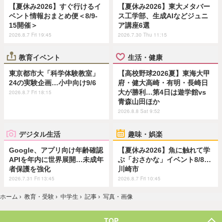
【夏休み2026】すぐ行けるイ
【夏休み2026】東大メタバー
ベント情報おまとめ便＜8/9-
ス工学部、生成AIなどジュニ
15開催＞
ア講座6選
2026.8.7 Fri 19:45
2026.7.30 Thu 11:15
教育イベント
生活・健康
東京都市大「科学体験教室」
【高校野球2026夏】東海大甲
24の実験企画…小中向け9/6
府・健大高崎・有明・長崎日
大が勝利…第4日は遊学館vs
2026.8.7 Fri 18:15
青森山田ほか
2026.8.8 Sat 9:52
デジタル生活
趣味・娯楽
Google、アプリ向け年齢確認
【夏休み2026】魚に触れて学
APIを年内に世界展開…未成年
ぶ「おさかな」イベント8/8…
者保護を強化
川崎市
2026.7.31 Fri 13:45
2026.8.7 Fri 10:45
ホーム
›
教育・受験
›
中学生
›
記事
›
写真・画像
TOP