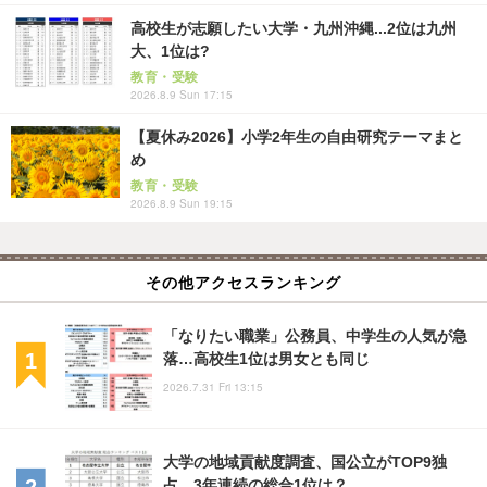
高校生が志願したい大学・九州沖縄...2位は九州
大、1位は?
教育・受験
2026.8.9 Sun 17:15
【夏休み2026】小学2年生の自由研究テーマまと
め
教育・受験
2026.8.9 Sun 19:15
その他アクセスランキング
「なりたい職業」公務員、中学生の人気が急
落…高校生1位は男女とも同じ
2026.7.31 Fri 13:15
大学の地域貢献度調査、国公立がTOP9独
占…3年連続の総合1位は？