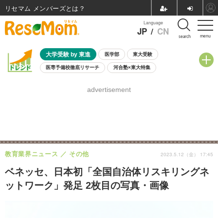
リセマム メンバーズ
Language
JP
/
CN
menu
search
大学受験 by 東進
医学部
東大受験
医専予備校徹底リサーチ
河合塾×東大特集
親子で考える大学選び
高校受験
中学受験
小学校受験
advertisement
共通テスト
夏休み
8月開催学校説明会・相談会
8月開催イベント・WS
全国公立高校 過去問
人気記事
自由研究教材（小学生向け）
自由研究教材（中学生向け）
ランキング
教育業界ニュース
その他
2023.5.12（金） 17:45
ベネッセ、日本初「全国自治体リスキリングネ
ットワーク」発足 2枚目の写真・画像