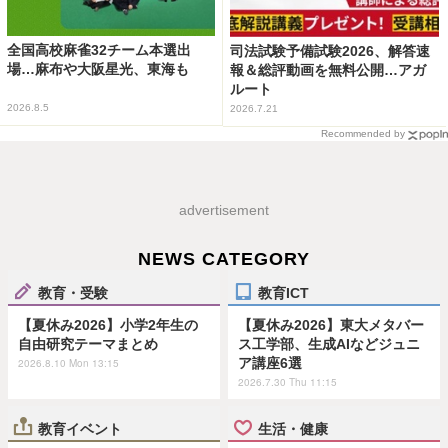
全国高校麻雀32チーム本選出
司法試験予備試験2026、解答速
場…麻布や大阪星光、東海も
報＆総評動画を無料公開…アガ
ルート
2026.8.5
2026.7.21
Recommended by
advertisement
NEWS CATEGORY
教育・受験
教育ICT
【夏休み2026】小学2年生の
【夏休み2026】東大メタバー
自由研究テーマまとめ
ス工学部、生成AIなどジュニ
ア講座6選
2026.8.10 Mon 13:15
2026.7.30 Thu 11:15
教育イベント
生活・健康