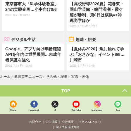
東京都市大「科学体験教室」
【高校野球2026夏】花巻東・
24の実験企画…小中向け9/6
岡山学芸館・鳴門渦潮・霞ケ
浦が勝利、第6日は横浜vs沖
2026.8.7 Fri 18:15
縄尚学ほか
2026.8.10 Mon 7:15
デジタル生活
趣味・娯楽
Google、アプリ向け年齢確認
【夏休み2026】魚に触れて学
APIを年内に世界展開…未成年
ぶ「おさかな」イベント8/8…
者保護を強化
川崎市
2026.7.31 Fri 13:45
2026.8.7 Fri 10:45
ホーム
›
教育業界ニュース
›
その他
›
記事
›
写真・画像
TOP
Home
Facebook
X
YouTube
Instagram
line
お問合せ
広告掲載
会社概要
リセマムについて
個人情報保護方針