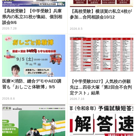
【高校受験】【中学受験】兵庫
【高校受験】横須賀の私立4校が
県内の私立31校が集結、個別相
参加…合同相談会10/12
談会9/6
2026.7.28
2026.8.5
医療✕消防、縫合デモやAED講
【中学受験2027】人気校の併願
習も「おしごと体験博」9/5
先は…四谷大塚「第2回合不合判
定テスト」結果
2026.8.6
2026.7.16