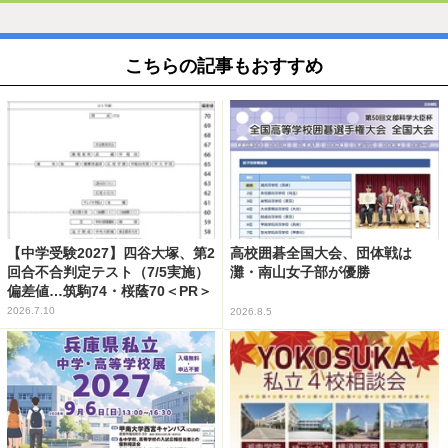
こちらの記事もおすすめ
【中学受験2027】四谷大塚、第2
高校囲碁全国大会、団体戦は
回合不合判定テスト（7/5実施）
灘・南山女子部が優勝
偏差値…筑駒74・桜蔭70＜PR＞
2026.7.10
2026.8.5