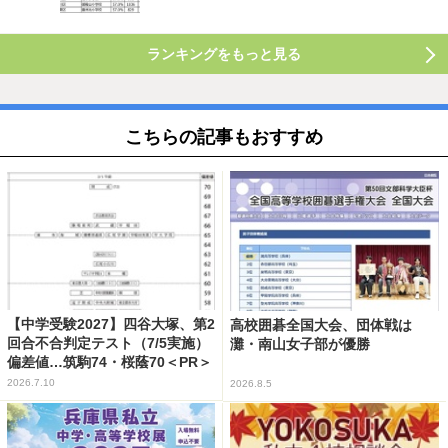
ランキングをもっと見る
こちらの記事もおすすめ
【中学受験2027】四谷大塚、第2
高校囲碁全国大会、団体戦は
回合不合判定テスト（7/5実施）
灘・南山女子部が優勝
偏差値…筑駒74・桜蔭70＜PR＞
2026.7.10
2026.8.5