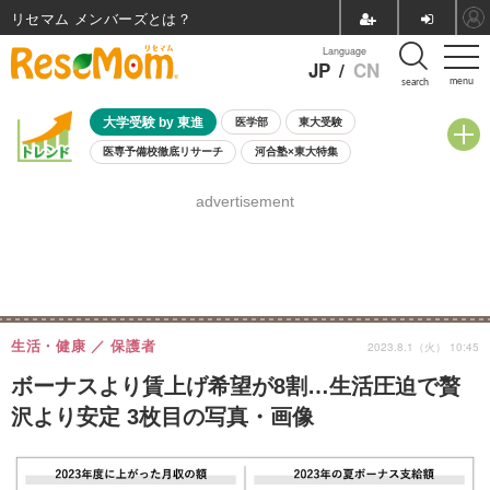
リセマム メンバーズ
Language
JP
/
CN
menu
search
大学受験 by 東進
医学部
東大受験
医専予備校徹底リサーチ
河合塾×東大特集
親子で考える大学選び
高校受験
中学受験
小学校受験
advertisement
共通テスト
夏休み
8月開催学校説明会・相談会
8月開催イベント・WS
全国公立高校 過去問
人気記事
自由研究教材（小学生向け）
自由研究教材（中学生向け）
ランキング
生活・健康
保護者
2023.8.1（火） 10:45
ボーナスより賃上げ希望が8割…生活圧迫で贅
沢より安定 3枚目の写真・画像