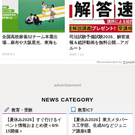
全国高校麻雀32チーム本選出
司法試験予備試験2026、解答速
場…麻布や大阪星光、東海も
報＆総評動画を無料公開…アガ
ルート
2026.8.5
2026.7.21
Recommended by
advertisement
NEWS CATEGORY
教育・受験
教育ICT
【夏休み2026】すぐ行けるイ
【夏休み2026】東大メタバー
ベント情報おまとめ便＜8/9-
ス工学部、生成AIなどジュニ
15開催＞
ア講座6選