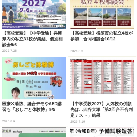
【高校受験】【中学受験】兵庫
【高校受験】横須賀の私立4校が
県内の私立31校が集結、個別相
参加…合同相談会10/12
談会9/6
2026.7.28
2026.8.5
医療✕消防、縫合デモやAED講
【中学受験2027】人気校の併願
習も「おしごと体験博」9/5
先は…四谷大塚「第2回合不合判
定テスト」結果
2026.8.6
2026.7.16