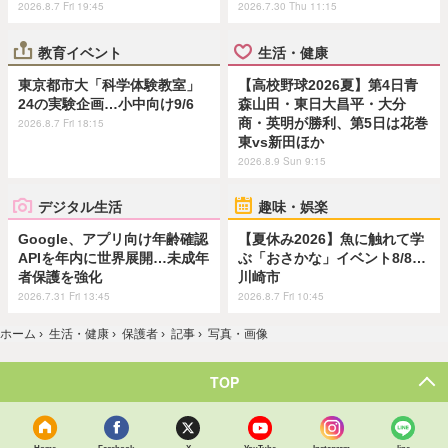
2026.8.7 Fri 19:45
2026.7.30 Thu 11:15
教育イベント
生活・健康
東京都市大「科学体験教室」
【高校野球2026夏】第4日青
24の実験企画…小中向け9/6
森山田・東日大昌平・大分
商・英明が勝利、第5日は花巻
2026.8.7 Fri 18:15
東vs新田ほか
2026.8.9 Sun 9:15
デジタル生活
趣味・娯楽
Google、アプリ向け年齢確認
【夏休み2026】魚に触れて学
APIを年内に世界展開…未成年
ぶ「おさかな」イベント8/8…
者保護を強化
川崎市
2026.7.31 Fri 13:45
2026.8.7 Fri 10:45
ホーム
›
生活・健康
›
保護者
›
記事
›
写真・画像
TOP
Home
Facebook
X
YouTube
Instagram
line