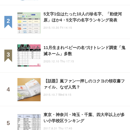
5文字1位はたった10人の珍名字、「勅使河
原」ほか4・5文字の名字ランキング発表
2015.10.30 Fri 14:15
11月生まれベビーの名づけトレンド調査「鬼
滅ネーム」多数
2020.12.10 Thu 17:15
【話題】嵐ファン一押しのコクヨの領収書フ
ァイル、なぜ人気？
2015.10.7 Wed 9:15
東京・神奈川・埼玉・千葉、四大卒以上が多
い小学校区ランキング
2017.8.31 Thu 17:45