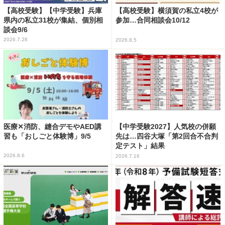
【高校受験】【中学受験】兵庫
【高校受験】横須賀の私立4校が
県内の私立31校が集結、個別相
参加…合同相談会10/12
談会9/6
2026.7.28
2026.8.5
医療✕消防、縫合デモやAED講
【中学受験2027】人気校の併願
習も「おしごと体験博」9/5
先は…四谷大塚「第2回合不合判
定テスト」結果
2026.8.6
2026.7.16