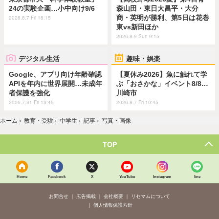
24の実験企画…小中向け9/6
森山田・東日大昌平・大分
商・英明が勝利、第5日は花巻
2026.8.7 Fri 18:15
東vs新田ほか
2026.8.9 Sun 9:15
デジタル生活
趣味・娯楽
Google、アプリ向け年齢確認
【夏休み2026】魚に触れて学
APIを年内に世界展開…未成年
ぶ「おさかな」イベント8/8…
者保護を強化
川崎市
2026.7.31 Fri 13:45
2026.8.7 Fri 10:45
ホーム
›
教育・受験
›
中学生
›
記事
›
写真・画像
TOP
Home
Facebook
X
YouTube
Instagram
line
お問合せ
広告掲載
会社概要
リセマムについて
個人情報保護方針