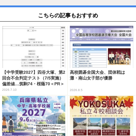
こちらの記事もおすすめ
【中学受験2027】四谷大塚、第2
高校囲碁全国大会、団体戦は
回合不合判定テスト（7/5実施）
灘・南山女子部が優勝
偏差値…筑駒74・桜蔭70＜PR＞
2026.7.10
2026.8.5