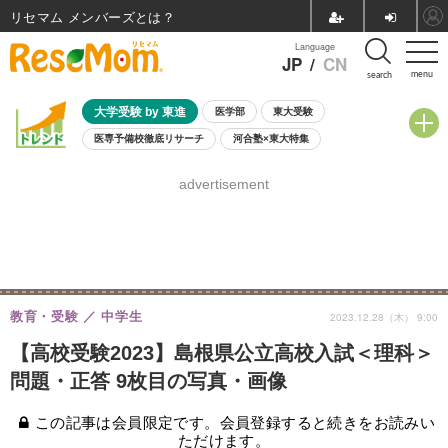
リセマム メンバーズ
Language
JP
/
CN
menu
search
大学受験 by 東進
医学部
東大受験
医専予備校徹底リサーチ
河合塾×東大特集
親子で考える大学選び
高校受験
中学受験
小学校受験
advertisement
共通テスト
夏休み
8月開催学校説明会・相談会
8月開催イベント・WS
全国公立高校 過去問
人気記事
自由研究教材（小学生向け）
自由研究教材（中学生向け）
ランキング
教育・受験
中学生
2023.12.28（木） 9:00
【高校受験2023】島根県公立高校入試＜理科＞
問題・正答 9枚目の写真・画像
この記事は会員限定です。会員登録すると続きをお読みい
ただけます。