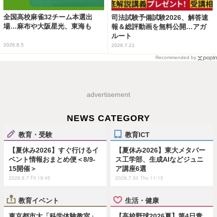
全国高校麻雀32チーム本選出
司法試験予備試験2026、解答速
場…麻布や大阪星光、東海も
報＆総評動画を無料公開…アガ
ルート
2026.8.5
2026.7.21
Recommended by
advertisement
NEWS CATEGORY
教育・受験
教育ICT
【夏休み2026】すぐ行けるイ
【夏休み2026】東大メタバー
ベント情報おまとめ便＜8/9-
ス工学部、生成AIなどジュニ
15開催＞
ア講座6選
2026.8.7 Fri 19:45
2026.7.30 Thu 11:15
教育イベント
生活・健康
東京都市大「科学体験教室」
【高校野球2026夏】第4日青