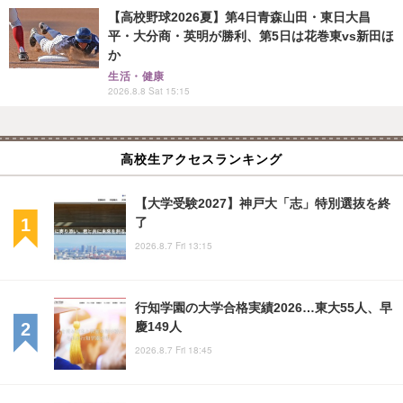
【高校野球2026夏】第4日青森山田・東日大昌
平・大分商・英明が勝利、第5日は花巻東vs新田ほ
か
生活・健康
2026.8.8 Sat 15:15
高校生アクセスランキング
【大学受験2027】神戸大「志」特別選抜を終
了
2026.8.7 Fri 13:15
行知学園の大学合格実績2026…東大55人、早
慶149人
2026.8.7 Fri 18:45