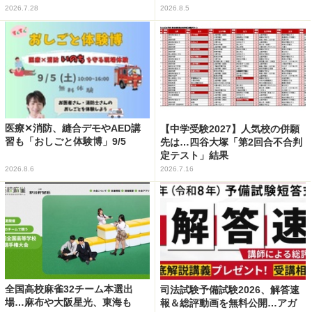
2026.7.28
2026.8.5
医療✕消防、縫合デモやAED講
【中学受験2027】人気校の併願
習も「おしごと体験博」9/5
先は…四谷大塚「第2回合不合判
定テスト」結果
2026.8.6
2026.7.16
全国高校麻雀32チーム本選出
司法試験予備試験2026、解答速
場…麻布や大阪星光、東海も
報＆総評動画を無料公開…アガ