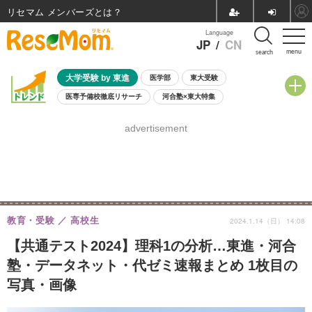
リセマム メンバーズ
Language
JP
/
CN
menu
search
大学受験 by 東進
医学部
東大受験
医専予備校徹底リサーチ
河合塾×東大特集
親子で考える大学選び
高校受験
中学受験
小学校受験
advertisement
共通テスト
夏休み
8月開催学校説明会・相談会
8月開催イベント・WS
全国公立高校 過去問
人気記事
自由研究教材（小学生向け）
自由研究教材（中学生向け）
ランキング
教育・受験
高校生
2024.1.14（日） 14:08
【共通テスト2024】理科1の分析…東進・河合
塾・データネット・代ゼミ速報まとめ 1枚目の
写真・画像