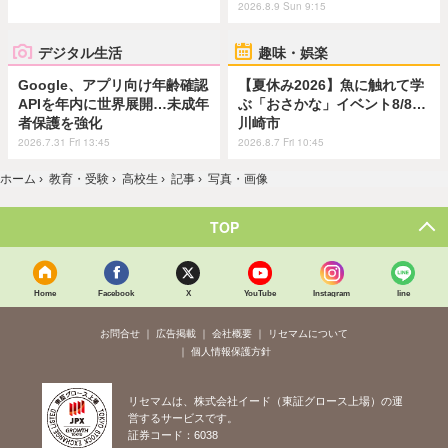
2026.8.9 Sun 9:15
デジタル生活
趣味・娯楽
Google、アプリ向け年齢確認
【夏休み2026】魚に触れて学
APIを年内に世界展開…未成年
ぶ「おさかな」イベント8/8…
者保護を強化
川崎市
2026.7.31 Fri 13:45
2026.8.7 Fri 10:45
ホーム
›
教育・受験
›
高校生
›
記事
›
写真・画像
TOP
Home
Facebook
X
YouTube
Instagram
line
お問合せ
広告掲載
会社概要
リセマムについて
個人情報保護方針
リセマムは、株式会社イード（東証グロース上場）の運
営するサービスです。
証券コード：6038