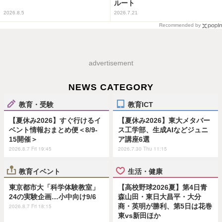
ルート
2026.8.5
2026.7.21
Recommended by
advertisement
NEWS CATEGORY
教育・受験
教育ICT
【夏休み2026】すぐ行けるイ
【夏休み2026】東大メタバー
ベント情報おまとめ便＜8/9-
ス工学部、生成AIなどジュニ
15開催＞
ア講座6選
2026.8.7 Fri 19:45
2026.7.30 Thu 11:15
教育イベント
生活・健康
東京都市大「科学体験教室」
【高校野球2026夏】第4日青
24の実験企画…小中向け9/6
森山田・東日大昌平・大分
商・英明が勝利、第5日は花巻
2026.8.7 Fri 18:15
東vs新田ほか