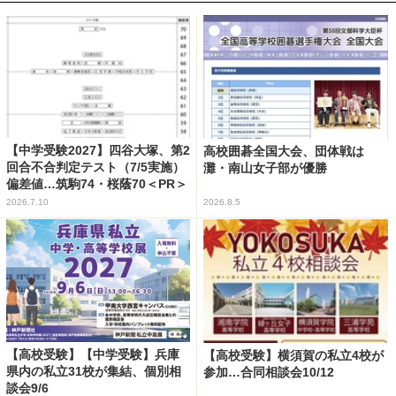
【中学受験2027】四谷大塚、第2
高校囲碁全国大会、団体戦は
回合不合判定テスト（7/5実施）
灘・南山女子部が優勝
偏差値…筑駒74・桜蔭70＜PR＞
2026.7.10
2026.8.5
【高校受験】【中学受験】兵庫
【高校受験】横須賀の私立4校が
県内の私立31校が集結、個別相
参加…合同相談会10/12
談会9/6