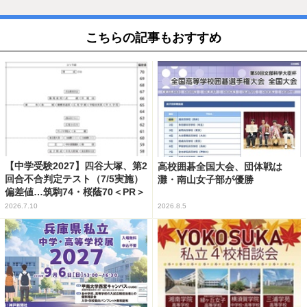
こちらの記事もおすすめ
【中学受験2027】四谷大塚、第2
高校囲碁全国大会、団体戦は
回合不合判定テスト（7/5実施）
灘・南山女子部が優勝
偏差値…筑駒74・桜蔭70＜PR＞
2026.7.10
2026.8.5