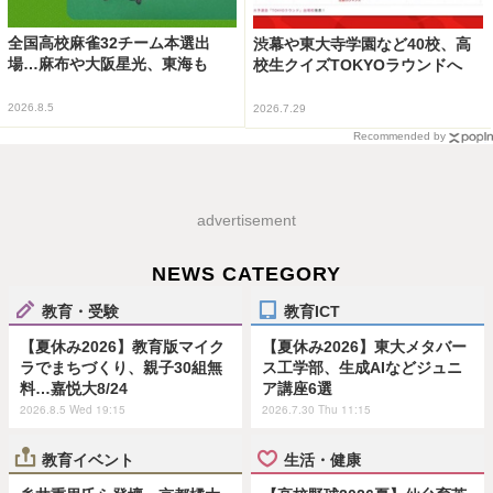
全国高校麻雀32チーム本選出
渋幕や東大寺学園など40校、高
場…麻布や大阪星光、東海も
校生クイズTOKYOラウンドへ
2026.8.5
2026.7.29
Recommended by
advertisement
NEWS CATEGORY
教育・受験
教育ICT
【夏休み2026】教育版マイク
【夏休み2026】東大メタバー
ラでまちづくり、親子30組無
ス工学部、生成AIなどジュニ
料…嘉悦大8/24
ア講座6選
2026.8.5 Wed 19:15
2026.7.30 Thu 11:15
教育イベント
生活・健康