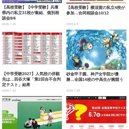
【高校受験】【中学受験】兵庫
【高校受験】横須賀の私立4校が
県内の私立31校が集結、個別相
参加…合同相談会10/12
談会9/6
2026.7.28
2026.8.5
【中学受験2027】人気校の併願
砂金甲子園、神戸女学院が優
先は…四谷大塚「第2回合不合判
勝…全国14校の中高生が腕競う
定テスト」結果
2026.7.16
2026.7.29