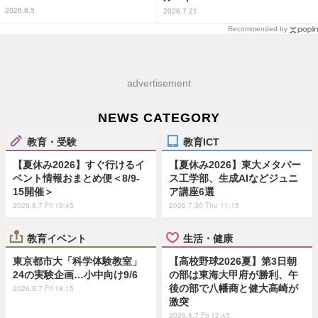
2026.8.5
2026.7.21
Recommended by
advertisement
NEWS CATEGORY
教育・受験
教育ICT
【夏休み2026】すぐ行けるイ
【夏休み2026】東大メタバー
ベント情報おまとめ便＜8/9-
ス工学部、生成AIなどジュニ
15開催＞
ア講座6選
2026.8.7 Fri 19:45
2026.7.30 Thu 11:15
教育イベント
生活・健康
東京都市大「科学体験教室」
【高校野球2026夏】第3日朝
24の実験企画…小中向け9/6
の部は東海大甲府が勝利、午
後の部で八幡商と健大高崎が
2026.8.7 Fri 18:15
激突
2026.8.7 Fri 12:45