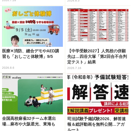
2026.7.28
2026.8.5
医療✕消防、縫合デモやAED講
【中学受験2027】人気校の併願
習も「おしごと体験博」9/5
先は…四谷大塚「第2回合不合判
定テスト」結果
2026.8.6
2026.7.16
全国高校麻雀32チーム本選出
司法試験予備試験2026、解答速
場…麻布や大阪星光、東海も
報＆総評動画を無料公開…アガ
ルート