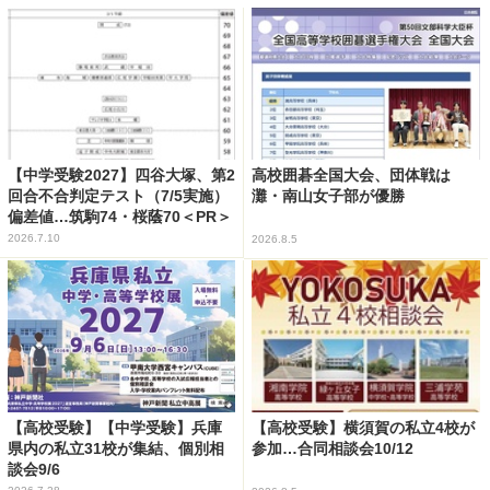
【中学受験2027】四谷大塚、第2
高校囲碁全国大会、団体戦は
回合不合判定テスト（7/5実施）
灘・南山女子部が優勝
偏差値…筑駒74・桜蔭70＜PR＞
2026.7.10
2026.8.5
【高校受験】【中学受験】兵庫
【高校受験】横須賀の私立4校が
県内の私立31校が集結、個別相
参加…合同相談会10/12
談会9/6