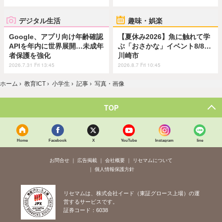
デジタル生活
趣味・娯楽
Google、アプリ向け年齢確認
【夏休み2026】魚に触れて学
APIを年内に世界展開…未成年
ぶ「おさかな」イベント8/8…
者保護を強化
川崎市
2026.7.31 Fri 13:45
2026.8.7 Fri 10:45
ホーム
›
教育ICT
›
小学生
›
記事
›
写真・画像
TOP
Home
Facebook
X
YouTube
Instagram
line
お問合せ
広告掲載
会社概要
リセマムについて
個人情報保護方針
リセマムは、株式会社イード（東証グロース上場）の運
営するサービスです。
証券コード：6038