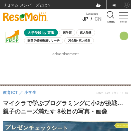
リセマム メンバーズ
Language
JP
/
CN
menu
search
大学受験 by 東進
医学部
東大受験
医専予備校徹底リサーチ
河合塾×東大特集
親子で考える大学選び
高校受験
中学受験
小学校受験
advertisement
共通テスト
夏休み
8月開催学校説明会・相談会
8月開催イベント・WS
全国公立高校 過去問
人気記事
自由研究教材（小学生向け）
自由研究教材（中学生向け）
ランキング
教育ICT
小学生
2024.1.26（金） 11:15
マイクラで学ぶプログラミングに小2が挑戦…
親子のニーズ満たす 8枚目の写真・画像