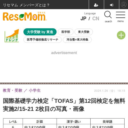
リセマム メンバーズ
Language
JP
/
CN
menu
search
大学受験 by 東進
医学部
東大受験
医専予備校徹底リサーチ
河合塾×東大特集
親子で考える大学選び
高校受験
中学受験
小学校受験
advertisement
共通テスト
夏休み
8月開催学校説明会・相談会
8月開催イベント・WS
全国公立高校 過去問
人気記事
自由研究教材（小学生向け）
自由研究教材（中学生向け）
ランキング
教育・受験
小学生
2024.1.26（金） 18:15
国際基礎学力検定「TOFAS」第12回検定を無料
実施2/15-21 2枚目の写真・画像