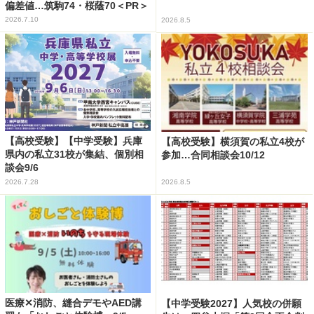
偏差値…筑駒74・桜蔭70＜PR＞
2026.7.10
2026.8.5
【高校受験】【中学受験】兵庫
【高校受験】横須賀の私立4校が
県内の私立31校が集結、個別相
参加…合同相談会10/12
談会9/6
2026.7.28
2026.8.5
医療✕消防、縫合デモやAED講
【中学受験2027】人気校の併願