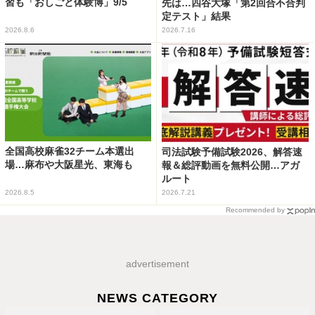
習も「おしごと体験博」9/5
先は…四谷大塚「第2回合不合判
定テスト」結果
2026.8.6
2026.7.16
全国高校麻雀32チーム本選出
司法試験予備試験2026、解答速
場…麻布や大阪星光、東海も
報＆総評動画を無料公開…アガ
ルート
2026.8.5
2026.7.21
Recommended by
advertisement
NEWS CATEGORY