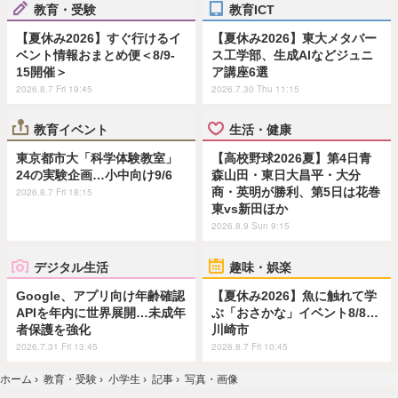
教育・受験
教育ICT
【夏休み2026】すぐ行けるイ
【夏休み2026】東大メタバー
ベント情報おまとめ便＜8/9-
ス工学部、生成AIなどジュニ
15開催＞
ア講座6選
2026.8.7 Fri 19:45
2026.7.30 Thu 11:15
教育イベント
生活・健康
東京都市大「科学体験教室」
【高校野球2026夏】第4日青
24の実験企画…小中向け9/6
森山田・東日大昌平・大分
商・英明が勝利、第5日は花巻
2026.8.7 Fri 18:15
東vs新田ほか
2026.8.9 Sun 9:15
デジタル生活
趣味・娯楽
Google、アプリ向け年齢確認
【夏休み2026】魚に触れて学
APIを年内に世界展開…未成年
ぶ「おさかな」イベント8/8…
者保護を強化
川崎市
2026.7.31 Fri 13:45
2026.8.7 Fri 10:45
ホーム
›
教育・受験
›
小学生
›
記事
›
写真・画像