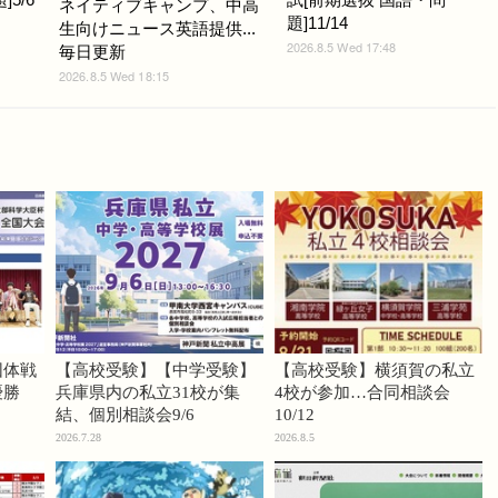
ネイティブキャンプ、中高
題]11/14
生向けニュース英語提供...
2026.8.5 Wed 17:48
毎日更新
2026.8.5 Wed 18:15
団体戦
【高校受験】【中学受験】
【高校受験】横須賀の私立
優勝
兵庫県内の私立31校が集
4校が参加…合同相談会
結、個別相談会9/6
10/12
2026.7.28
2026.8.5