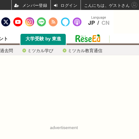
ログイン
こんにちは、ゲストさん
Language
JP
/
CN
ント
大学受験 by 東進
過去問
ミツカル学び
ミツカル教育通信
advertisement