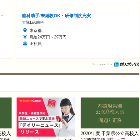
装・
歯科助手/未経験OK・研修制度充実
大塚LiA歯科
東京都
月給24万円～29万円
正社員
Sponsored by
高校入
2020年度 千葉県公立高校入
5/6
試[前期選抜 国語・問