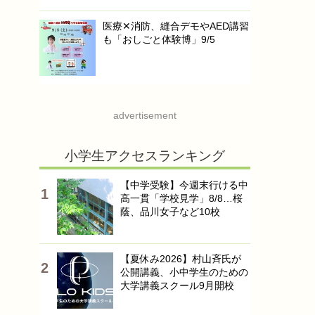
医療✕消防、縫合デモやAED講習
も「おしごと体験博」9/5
advertisement
小学生アクセスランキング
【中学受験】今週末行ける中
高一貫「学校見学」8/8…桜
蔭、品川女子など10校
【夏休み2026】村山斉氏が
公開講義、小中学生のための
大学講義スクール9月開校