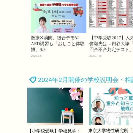
医療✕消防、縫合デモや
【中学受験2027】人
AED講習も「おしごと体験
併願先は…四谷大塚「
博」9/5
回合不合判定テスト
2026.8.6
2026.7.16
2024年2月開催の学校説明会・相
東京大学物性研究所「
【小学校受験】学校見学・