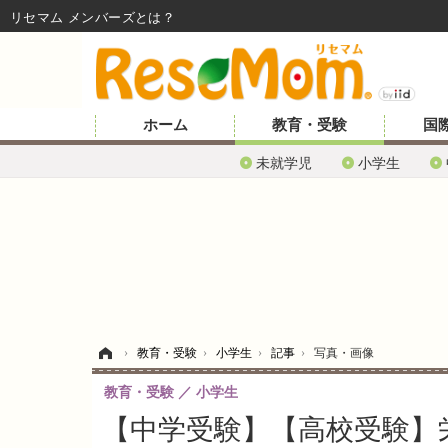
リセマム メンバーズ
ホーム
教育・受験
国
未就学児
小学生
ホーム
›
教育・受験
›
小学生
›
記事
›
写真・画像
教育・受験
小学生
【中学受験】【高校受験】栄