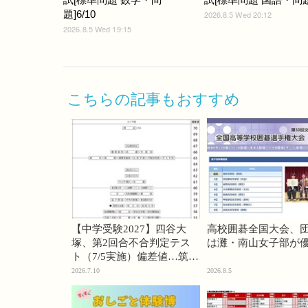
題]6/10
2026.8.5 Wed 20:12
2026.8.5 Wed 19:15
こちらの記事もおすすめ
【中学受験2027】四谷大
高校囲碁全国大会、
塚、第2回合不合判定テス
は灘・南山女子部が
ト（7/5実施）偏差値…筑駒
74・桜蔭70＜PR＞
2026.7.10
2026.8.5