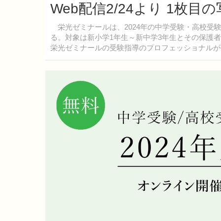
Web配信2/24より 1枚目
栄光ゼミナールは、2024年の中学受験・高校受験
る。対象は新小学1年生～新中学3年生とその保護
栄光ゼミナールの受験指導のプロフェッショナルが