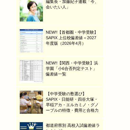
編集長・加藤紀子連載「今、
会いたい人」
NEW!!【首都圏・中学受験】
SAPIX 上位校偏差値＜2027
年度版（2026年4月）
NEW!!【関西・中学受験】浜
学園「小6合否判定テスト」
偏差値一覧
【中学受験の塾選び】
SAPIX・日能研・四谷大塚・
早稲アカ・エルカミノ・グノ
ーブルの特徴・費用と合格力
都道府県別 高校入試偏差値ラ