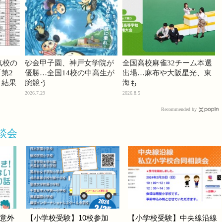
気校の
砂金甲子園、神戸女学院が
全国高校麻雀32チーム本選
第2
優勝…全国14校の中高生が
出場…麻布や大阪星光、東
」結果
腕競う
海も
2026.7.29
2026.8.5
Recommended by
談会
意外
【小学校受験】10校参加
【小学校受験】中央線沿線