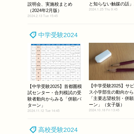
と知らない触媒の話」2
説明会、実施校まとめ
2024.1.25 Thu 9:45
（2024年2月版）
2024.2.13 Tue 15:45
中学受験2024
【中学受験2025】サ
【中学受験2025】首都圏模
ス小学部生の動向から
試センター・合判模試の受
「主要志望校別・併願
験者動向からみる「併願パ
ーン」（女子版）
ターン」
2024.10.18 Fri 13:45
2024.11.12 Tue 14:45
高校受験2024