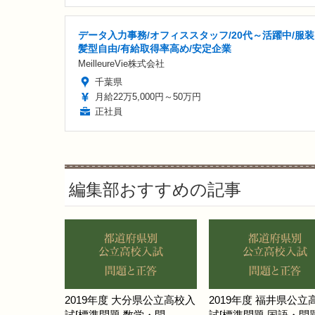
データ入力事務/オフィススタッフ/20代～活躍中/服
髪型自由/有給取得率高め/安定企業
MeilleureVie株式会社
千葉県
月給22万5,000円～50万円
正社員
編集部おすすめの記事
2019年度 大分県公立高校入
2019年度 福井県公立
試[標準問題 数学・問
試[標準問題 国語・問題]