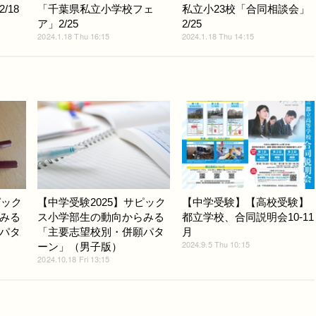
/18
「千葉県私立小学校フェ
私立小23校「合同相談会」
ア」2/25
2/25
2024.1.18 Thu 16:15
2024.1.18 Thu 14:15
ピック
【中学受験2025】サピック
【中学受験】【高校受験】
みる
ス小学部生の動向からみる
都立学校、合同説明会10-11
パタ
「主要志望校別・併願パタ
月
2024.9.5 Thu 10:15
ーン」（男子版）
2024.10.18 Fri 13:15