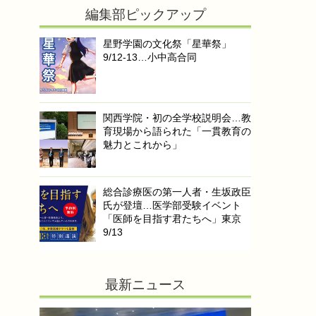
編集部ピックアップ
星野学園の文化祭「星華祭」
9/12-13…小中高合同
関西学院・初の全学校説明会…教
育現場から語られた「一貫教育の
魅力とこれから」
総合診療医の第一人者・生坂政臣
氏が登壇…医学部受験イベント
「医師を目指す君たちへ」東京
9/13
最新ニュース