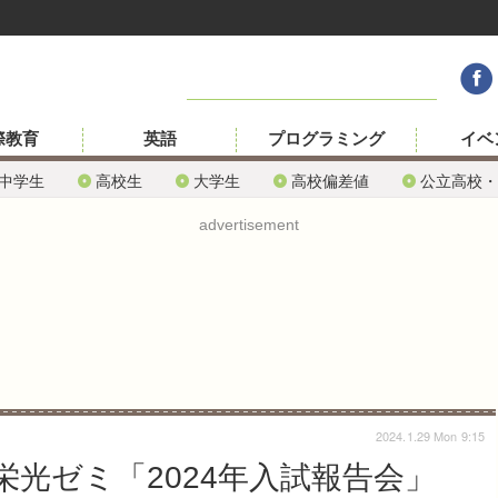
際教育
英語
プログラミング
イベ
中学生
高校生
大学生
高校偏差値
公立高校・
advertisement
2024.1.29 Mon 9:15
光ゼミ「2024年入試報告会」