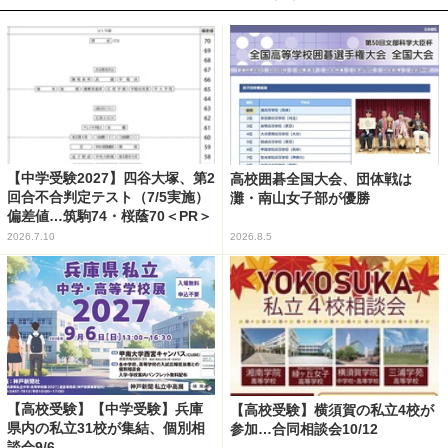
【中学受験2027】四谷大塚、第2
高校囲碁全国大会、団体戦は
回合不合判定テスト（7/5実施）
灘・南山女子部が優勝
偏差値…筑駒74・桜蔭70＜PR＞
2026.7.10
2026.8.5
【高校受験】【中学受験】兵庫
【高校受験】横須賀の私立4校が
県内の私立31校が集結、個別相
参加…合同相談会10/12
談会9/6