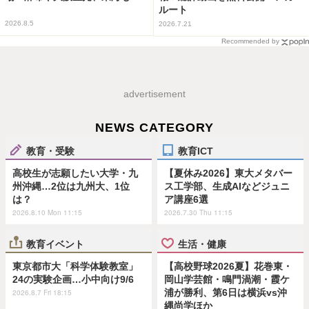
ルート
2026.8.5
2026.7.21
Recommended by
advertisement
NEWS CATEGORY
教育・受験
教育ICT
高校生が志願したい大学・九
【夏休み2026】東大メタバー
州沖縄…2位は九州大、1位
ス工学部、生成AIなどジュニ
は？
ア講座6選
2026.8.10 Mon 11:15
2026.7.30 Thu 11:15
教育イベント
生活・健康
東京都市大「科学体験教室」
【高校野球2026夏】花巻東・
24の実験企画…小中向け9/6
岡山学芸館・鳴門渦潮・霞ケ
浦が勝利、第6日は横浜vs沖
2026.8.7 Fri 18:15
縄尚学ほか