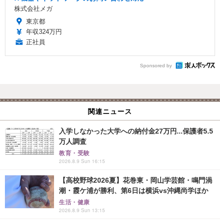
株式会社メガ
東京都
年収324万円
正社員
Sponsored by
関連ニュース
入学しなかった大学への納付金27万円...保護者5.5
万人調査
教育・受験
2026.8.9 Sun 16:15
【高校野球2026夏】花巻東・岡山学芸館・鳴門渦
潮・霞ケ浦が勝利、第6日は横浜vs沖縄尚学ほか
生活・健康
2026.8.9 Sun 13:15