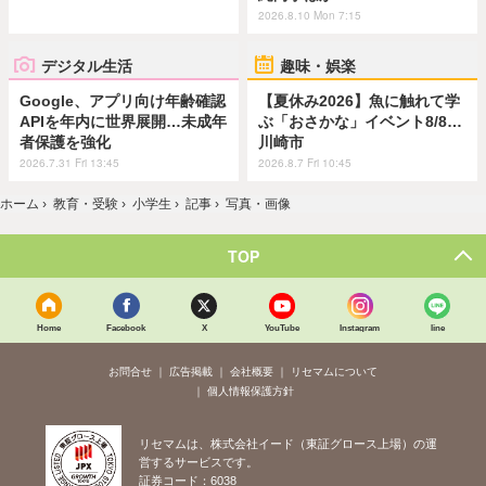
2026.8.10 Mon 7:15
デジタル生活
趣味・娯楽
Google、アプリ向け年齢確認
【夏休み2026】魚に触れて学
APIを年内に世界展開…未成年
ぶ「おさかな」イベント8/8…
者保護を強化
川崎市
2026.7.31 Fri 13:45
2026.8.7 Fri 10:45
ホーム
›
教育・受験
›
小学生
›
記事
›
写真・画像
TOP
Home
Facebook
X
YouTube
Instagram
line
お問合せ
広告掲載
会社概要
リセマムについて
個人情報保護方針
リセマムは、株式会社イード（東証グロース上場）の運
営するサービスです。
証券コード：6038