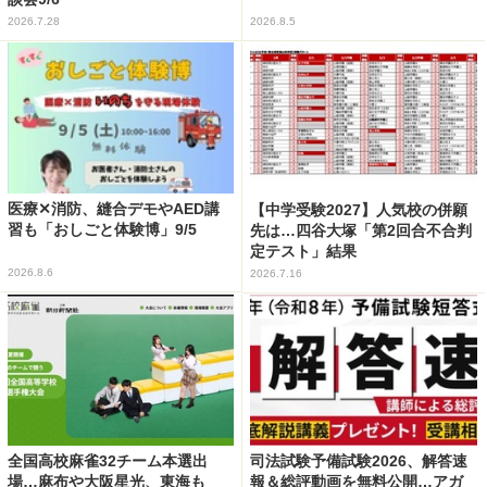
2026.7.28
2026.8.5
医療✕消防、縫合デモやAED講
【中学受験2027】人気校の併願
習も「おしごと体験博」9/5
先は…四谷大塚「第2回合不合判
定テスト」結果
2026.8.6
2026.7.16
全国高校麻雀32チーム本選出
司法試験予備試験2026、解答速
場…麻布や大阪星光、東海も
報＆総評動画を無料公開…アガ