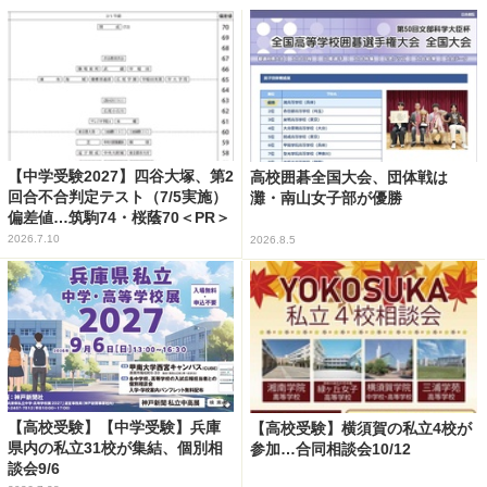
【中学受験2027】四谷大塚、第2
高校囲碁全国大会、団体戦は
回合不合判定テスト（7/5実施）
灘・南山女子部が優勝
偏差値…筑駒74・桜蔭70＜PR＞
2026.7.10
2026.8.5
【高校受験】【中学受験】兵庫
【高校受験】横須賀の私立4校が
県内の私立31校が集結、個別相
参加…合同相談会10/12
談会9/6