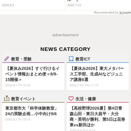
2026.8.5
2026.7.21
Recommended by
advertisement
NEWS CATEGORY
教育・受験
教育ICT
【夏休み2026】すぐ行けるイ
【夏休み2026】東大メタバー
ベント情報おまとめ便＜8/9-
ス工学部、生成AIなどジュニ
15開催＞
ア講座6選
2026.8.7 Fri 19:45
2026.7.30 Thu 11:15
教育イベント
生活・健康
東京都市大「科学体験教室」
【高校野球2026夏】第4日青
24の実験企画…小中向け9/6
森山田・東日大昌平・大分
商・英明が勝利、第5日は花巻
2026.8.7 Fri 18:15
東vs新田ほか
2026.8.9 Sun 9:15