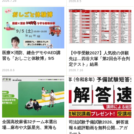
2026.7.28
2026.8.5
医療✕消防、縫合デモやAED講
【中学受験2027】人気校の併願
習も「おしごと体験博」9/5
先は…四谷大塚「第2回合不合判
定テスト」結果
2026.8.6
2026.7.16
全国高校麻雀32チーム本選出
司法試験予備試験2026、解答速
場…麻布や大阪星光、東海も
報＆総評動画を無料公開…アガ
ルート