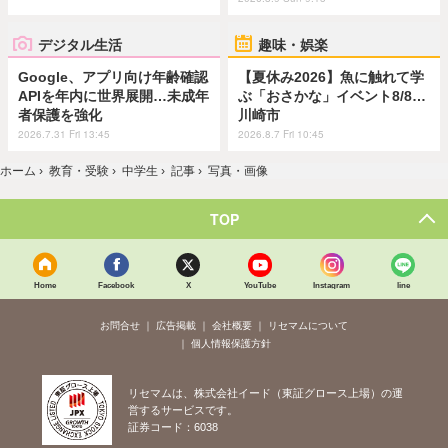
デジタル生活
趣味・娯楽
Google、アプリ向け年齢確認
【夏休み2026】魚に触れて学
APIを年内に世界展開…未成年
ぶ「おさかな」イベント8/8…
者保護を強化
川崎市
2026.7.31 Fri 13:45
2026.8.7 Fri 10:45
ホーム
›
教育・受験
›
中学生
›
記事
›
写真・画像
TOP
Home
Facebook
X
YouTube
Instagram
line
お問合せ
広告掲載
会社概要
リセマムについて
個人情報保護方針
リセマムは、株式会社イード（東証グロース上場）の運
営するサービスです。
証券コード：6038