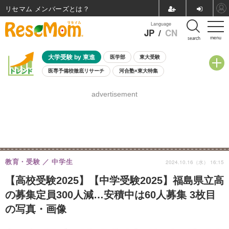
リセマム メンバーズ
Language
JP
/
CN
menu
search
大学受験 by 東進
医学部
東大受験
医専予備校徹底リサーチ
河合塾×東大特集
親子で考える大学選び
高校受験
中学受験
小学校受験
advertisement
共通テスト
夏休み
8月開催学校説明会・相談会
8月開催イベント・WS
全国公立高校 過去問
人気記事
自由研究教材（小学生向け）
自由研究教材（中学生向け）
ランキング
教育・受験
中学生
2024.10.16（水） 16:15
【高校受験2025】【中学受験2025】福島県立高
の募集定員300人減…安積中は60人募集 3枚目
の写真・画像