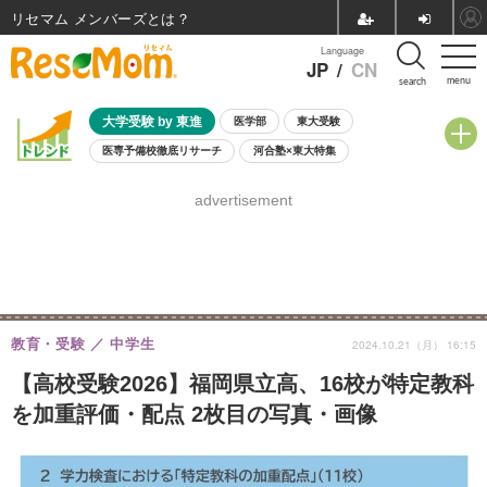
リセマム メンバーズ
Language
JP
/
CN
menu
search
大学受験 by 東進
医学部
東大受験
医専予備校徹底リサーチ
河合塾×東大特集
親子で考える大学選び
高校受験
中学受験
小学校受験
advertisement
共通テスト
夏休み
8月開催学校説明会・相談会
8月開催イベント・WS
全国公立高校 過去問
人気記事
自由研究教材（小学生向け）
自由研究教材（中学生向け）
ランキング
教育・受験
中学生
2024.10.21（月） 16:15
【高校受験2026】福岡県立高、16校が特定教科
を加重評価・配点 2枚目の写真・画像