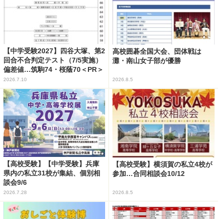
【中学受験2027】四谷大塚、第2
高校囲碁全国大会、団体戦は
回合不合判定テスト（7/5実施）
灘・南山女子部が優勝
偏差値…筑駒74・桜蔭70＜PR＞
2026.7.10
2026.8.5
【高校受験】【中学受験】兵庫
【高校受験】横須賀の私立4校が
県内の私立31校が集結、個別相
参加…合同相談会10/12
談会9/6
2026.7.28
2026.8.5