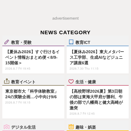
advertisement
NEWS CATEGORY
教育・受験
教育ICT
【夏休み2026】すぐ行けるイ
【夏休み2026】東大メタバー
ベント情報おまとめ便＜8/9-
ス工学部、生成AIなどジュニ
15開催＞
ア講座6選
2026.8.7 Fri 19:45
2026.7.30 Thu 11:15
教育イベント
生活・健康
東京都市大「科学体験教室」
【高校野球2026夏】第3日朝
24の実験企画…小中向け9/6
の部は東海大甲府が勝利、午
後の部で八幡商と健大高崎が
2026.8.7 Fri 18:15
激突
2026.8.7 Fri 12:45
デジタル生活
趣味・娯楽