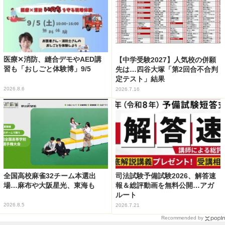
医療✕消防、縫合デモやAED講
【中学受験2027】人気校の併願
習も「おしごと体験博」9/5
先は…四谷大塚「第2回合不合判
定テスト」結果
2026.8.6
2026.7.16
全国高校麻雀32チーム本選出
司法試験予備試験2026、解答速
場…麻布や大阪星光、東海も
報＆総評動画を無料公開…アガ
ルート
2026.8.5
2026.7.21
Recommended by