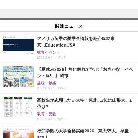
関連ニュース
アメリカ留学の奨学金情報を紹介8/27東
京...EducationUSA
教育イベント
2026.8.6 Thu 17:15
【夏休み2026】魚に触れて学ぶ「おさかな」イベ
ント8/8...川崎市
趣味・娯楽
2026.8.6 Thu 16:45
高校生が志願したい大学・東北...2位は山形大、1
位は?
教育・受験
2026.8.6 Thu 16:15
行知学園の大学合格実績2026...東大55人、早慶
149人