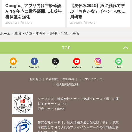
Google、アプリ向け年齢確認
【夏休み2026】魚に触れて学
APIを年内に世界展開…未成年
ぶ「おさかな」イベント8/8…
者保護を強化
川崎市
2026.7.31 Fri 13:45
2026.8.7 Fri 10:45
ホーム
›
教育・受験
›
中学生
›
記事
›
写真・画像
TOP
Home
Facebook
X
YouTube
Instagram
line
お問合せ
広告掲載
会社概要
リセマムについて
個人情報保護方針
リセマムは、株式会社イード（東証グロース上場）の運
営するサービスです。
証券コード：6038
株式会社イードは、個人情報の適切な取扱いを行う事業
者に対して付与されるプライバシーマークの付与認定を