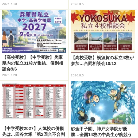
2026.7.10
2026.8.5
【高校受験】【中学受験】兵庫
【高校受験】横須賀の私立4校が
県内の私立31校が集結、個別相
参加…合同相談会10/12
談会9/6
2026.7.28
2026.8.5
【中学受験2027】人気校の併願
砂金甲子園、神戸女学院が優
先は…四谷大塚「第2回合不合判
勝…全国14校の中高生が腕競う