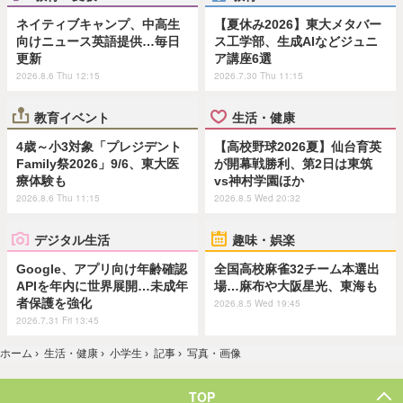
ネイティブキャンプ、中高生
【夏休み2026】東大メタバー
向けニュース英語提供…毎日
ス工学部、生成AIなどジュニ
更新
ア講座6選
2026.8.6 Thu 12:15
2026.7.30 Thu 11:15
教育イベント
生活・健康
4歳～小3対象「プレジデント
【高校野球2026夏】仙台育英
Family祭2026」9/6、東大医
が開幕戦勝利、第2日は東筑
療体験も
vs神村学園ほか
2026.8.6 Thu 11:15
2026.8.5 Wed 20:32
デジタル生活
趣味・娯楽
Google、アプリ向け年齢確認
全国高校麻雀32チーム本選出
APIを年内に世界展開…未成年
場…麻布や大阪星光、東海も
者保護を強化
2026.8.5 Wed 19:45
2026.7.31 Fri 13:45
ホーム
›
生活・健康
›
小学生
›
記事
›
写真・画像
TOP