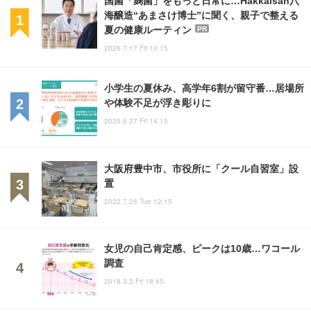
海醸造“あまさけ博士”に聞く、親子で整える
夏の健康ルーティン
PR
2026.7.17 Fri 10:15
小学生の夏休み、高学年6割が留守番…居場所
や体験不足が浮き彫りに
2025.6.27 Fri 14:15
大阪府豊中市、市役所に「クール自習室」設
置
2022.7.26 Tue 12:15
女児の自己肯定感、ピークは10歳…ワコール
調査
2018.3.2 Fri 18:45