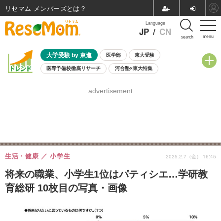
リセマム メンバーズ
Language
JP
/
CN
menu
search
大学受験 by 東進
医学部
東大受験
医専予備校徹底リサーチ
河合塾×東大特集
親子で考える大学選び
高校受験
中学受験
小学校受験
advertisement
共通テスト
夏休み
8月開催学校説明会・相談会
8月開催イベント・WS
全国公立高校 過去問
人気記事
自由研究教材（小学生向け）
自由研究教材（中学生向け）
ランキング
生活・健康
小学生
2025.2.7（金） 16:45
将来の職業、小学生1位はパティシエ…学研教
育総研 10枚目の写真・画像