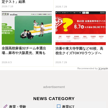
定テスト」結果
2026.7.16
2026.7.29
全国高校麻雀32チーム本選出
渋幕や東大寺学園など40校、高
場…麻布や大阪星光、東海も
校生クイズTOKYOラウンドへ
2026.8.5
2026.7.29
Recommended by
advertisement
NEWS CATEGORY
教育・受験
教育ICT