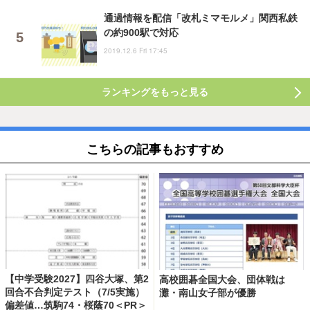
通過情報を配信「改札ミマモルメ」関西私鉄
の約900駅で対応
2019.12.6 Fri 17:45
ランキングをもっと見る
こちらの記事もおすすめ
【中学受験2027】四谷大塚、第2
高校囲碁全国大会、団体戦は
回合不合判定テスト（7/5実施）
灘・南山女子部が優勝
偏差値…筑駒74・桜蔭70＜PR＞