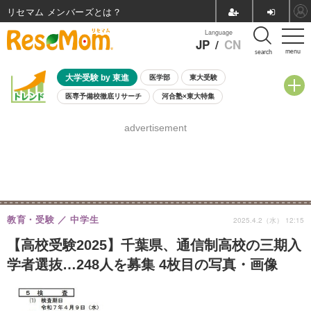
リセマム メンバーズ
Language
JP
/
CN
menu
search
大学受験 by 東進
医学部
東大受験
医専予備校徹底リサーチ
河合塾×東大特集
親子で考える大学選び
高校受験
中学受験
小学校受験
advertisement
共通テスト
夏休み
8月開催学校説明会・相談会
8月開催イベント・WS
全国公立高校 過去問
人気記事
自由研究教材（小学生向け）
自由研究教材（中学生向け）
ランキング
教育・受験
中学生
2025.4.2（水） 12:15
【高校受験2025】千葉県、通信制高校の三期入
学者選抜…248人を募集 4枚目の写真・画像