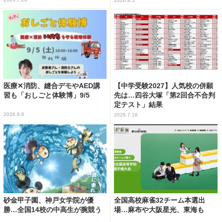
2026.8.5
医療✕消防、縫合デモやAED講
【中学受験2027】人気校の併願
習も「おしごと体験博」9/5
先は…四谷大塚「第2回合不合判
定テスト」結果
2026.8.6
2026.7.16
砂金甲子園、神戸女学院が優
全国高校麻雀32チーム本選出
勝…全国14校の中高生が腕競う
場…麻布や大阪星光、東海も