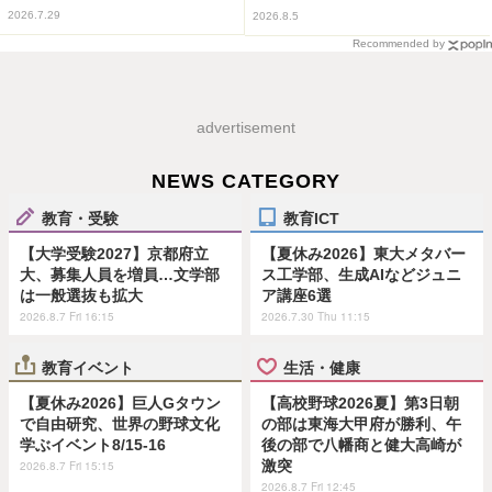
2026.7.29
2026.8.5
Recommended by
advertisement
NEWS CATEGORY
教育・受験
教育ICT
【大学受験2027】京都府立
【夏休み2026】東大メタバー
大、募集人員を増員…文学部
ス工学部、生成AIなどジュニ
は一般選抜も拡大
ア講座6選
2026.8.7 Fri 16:15
2026.7.30 Thu 11:15
教育イベント
生活・健康
【夏休み2026】巨人Gタウン
【高校野球2026夏】第3日朝
で自由研究、世界の野球文化
の部は東海大甲府が勝利、午
学ぶイベント8/15-16
後の部で八幡商と健大高崎が
激突
2026.8.7 Fri 15:15
2026.8.7 Fri 12:45