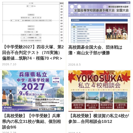
【中学受験2027】四谷大塚、第2
高校囲碁全国大会、団体戦は
回合不合判定テスト（7/5実施）
灘・南山女子部が優勝
偏差値…筑駒74・桜蔭70＜PR＞
2026.7.10
2026.8.5
【高校受験】【中学受験】兵庫
【高校受験】横須賀の私立4校が
県内の私立31校が集結、個別相
参加…合同相談会10/12
談会9/6
2026.7.28