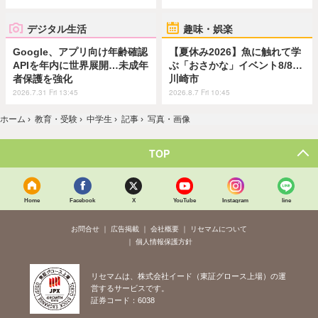
デジタル生活
趣味・娯楽
Google、アプリ向け年齢確認
【夏休み2026】魚に触れて学
APIを年内に世界展開…未成年
ぶ「おさかな」イベント8/8…
者保護を強化
川崎市
2026.7.31 Fri 13:45
2026.8.7 Fri 10:45
ホーム
›
教育・受験
›
中学生
›
記事
›
写真・画像
TOP
Home
Facebook
X
YouTube
Instagram
line
お問合せ
広告掲載
会社概要
リセマムについて
個人情報保護方針
リセマムは、株式会社イード（東証グロース上場）の運
営するサービスです。
証券コード：6038