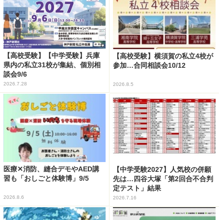
【高校受験】【中学受験】兵庫
【高校受験】横須賀の私立4校が
県内の私立31校が集結、個別相
参加…合同相談会10/12
談会9/6
2026.7.28
2026.8.5
医療✕消防、縫合デモやAED講
【中学受験2027】人気校の併願
習も「おしごと体験博」9/5
先は…四谷大塚「第2回合不合判
定テスト」結果
2026.8.6
2026.7.16