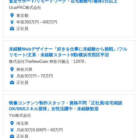
査定サポート/リモートワーク・在宅勤務可/週休2日以上
UcarPAC株式会社
東京都
年収350万円～600万円
正社員
未経験Webデザイナー「好きを仕事に未経験から挑戦」/フル
リモート/文系・未経験スタート9割/横浜市西区平沼
株式会社TheNewGate 神奈川拠点「12978」
神奈川県
月給30万円～70万円
正社員
映像コンテンツ制作スタッフ・資格不問「正社員/在宅相談
OK/SNSスキル習得」女性活躍中・未経験歓迎
Yts株式会社
埼玉県
月給30万8,600円～60万円
正社員