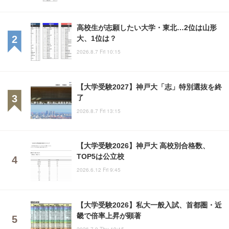
高校生が志願したい大学・東北…2位は山形
大、1位は？
2026.8.7 Fri 10:15
【大学受験2027】神戸大「志」特別選抜を終
了
2026.8.7 Fri 13:15
【大学受験2026】神戸大 高校別合格数、
TOP5は公立校
2026.6.12 Fri 9:45
【大学受験2026】私大一般入試、首都圏・近
畿で倍率上昇が顕著
2026.7.9 Thu 19:15