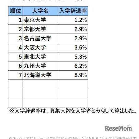
画像：代々木ゼミナール「2025年度入試結果」などを参考にリセマム編集部が作成