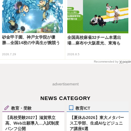
砂金甲子園、神戸女学院が優
全国高校麻雀32チーム本選出
勝…全国14校の中高生が腕競う
場…麻布や大阪星光、東海も
2026.7.29
2026.8.5
Recommended by
advertisement
NEWS CATEGORY
教育・受験
教育ICT
【高校受験2027】滋賀県立
【夏休み2026】東大メタバー
高、Web出願導入…入試制度
ス工学部、生成AIなどジュニ
パンフ公開
ア講座6選