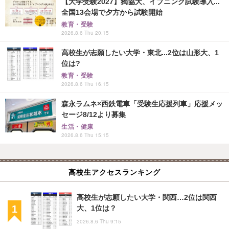
【大学受験2027】獨協大、イブニング試験導入...
全国13会場で夕方から試験開始
教育・受験
2026.8.6 Thu 20:15
高校生が志願したい大学・東北...2位は山形大、1
位は?
教育・受験
2026.8.6 Thu 16:15
森永ラムネ×西鉄電車「受験生応援列車」応援メッ
セージ8/12より募集
生活・健康
2026.8.6 Thu 15:15
高校生アクセスランキング
高校生が志願したい大学・関西…2位は関西
大、1位は？
2026.8.6 Thu 9:15