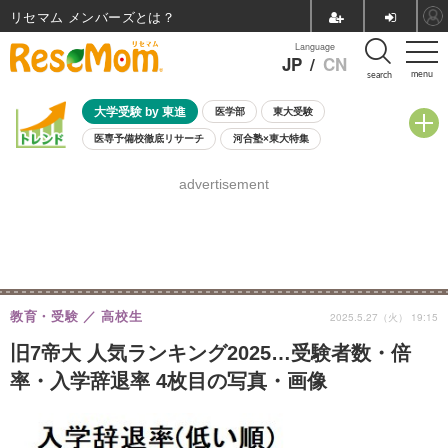
リセマム メンバーズ
Language
JP
/
CN
menu
search
大学受験 by 東進
医学部
東大受験
医専予備校徹底リサーチ
河合塾×東大特集
親子で考える大学選び
高校受験
中学受験
小学校受験
advertisement
共通テスト
夏休み
8月開催学校説明会・相談会
8月開催イベント・WS
全国公立高校 過去問
人気記事
自由研究教材（小学生向け）
自由研究教材（中学生向け）
ランキング
教育・受験
高校生
2025.5.27（火） 19:15
旧7帝大 人気ランキング2025…受験者数・倍
率・入学辞退率 4枚目の写真・画像