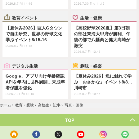
2026.8.7 Fri 14:45
2026.7.30 Thu 11:15
教育イベント
生活・健康
【夏休み2026】巨人Gタウン
【高校野球2026夏】第3日朝
で自由研究、世界の野球文化
の部は東海大甲府が勝利、午
学ぶイベント8/15-16
後の部で八幡商と健大高崎が
激突
2026.8.7 Fri 15:15
2026.8.7 Fri 12:45
デジタル生活
趣味・娯楽
Google、アプリ向け年齢確認
【夏休み2026】魚に触れて学
APIを年内に世界展開…未成年
ぶ「おさかな」イベント8/8…
者保護を強化
川崎市
2026.7.31 Fri 13:45
2026.8.7 Fri 10:45
ホーム
›
教育・受験
›
高校生
›
記事
›
写真・画像
TOP