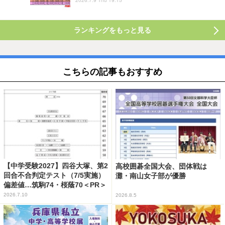
ランキングをもっと見る
こちらの記事もおすすめ
【中学受験2027】四谷大塚、第2
高校囲碁全国大会、団体戦は
回合不合判定テスト（7/5実施）
灘・南山女子部が優勝
偏差値…筑駒74・桜蔭70＜PR＞
2026.7.10
2026.8.5