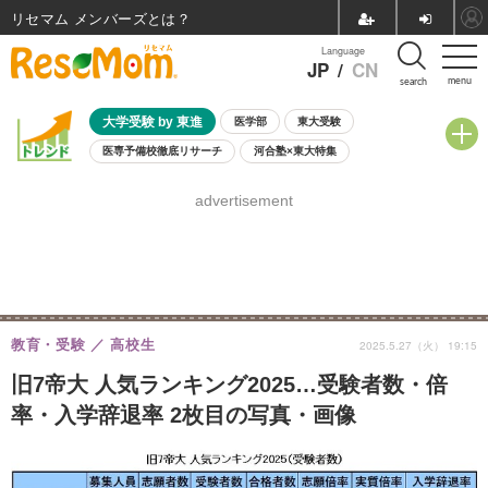
リセマム メンバーズ
Language
JP
/
CN
menu
search
大学受験 by 東進
医学部
東大受験
医専予備校徹底リサーチ
河合塾×東大特集
親子で考える大学選び
高校受験
中学受験
小学校受験
advertisement
共通テスト
夏休み
8月開催学校説明会・相談会
8月開催イベント・WS
全国公立高校 過去問
人気記事
自由研究教材（小学生向け）
自由研究教材（中学生向け）
ランキング
教育・受験
高校生
2025.5.27（火） 19:15
旧7帝大 人気ランキング2025…受験者数・倍
率・入学辞退率 2枚目の写真・画像