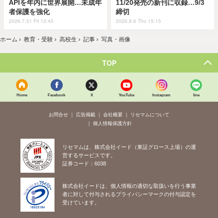
APIを年内に世界展開…未成年
11/20発売の新刊に収録…9/3
者保護を強化
締切
2026.7.31 Fri 13:45
2026.8.6 Thu 15:15
ホーム
›
教育・受験
›
高校生
›
記事
›
写真・画像
TOP
Home
Facebook
X
YouTube
Instagram
line
お問合せ
広告掲載
会社概要
リセマムについて
個人情報保護方針
リセマムは、株式会社イード（東証グロース上場）の運
営するサービスです。
証券コード：6038
株式会社イードは、個人情報の適切な取扱いを行う事業
者に対して付与されるプライバシーマークの付与認定を
受けています。