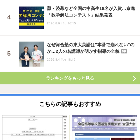
灘・渋幕など全国の中高生18名が入賞…京進
「数学解法コンテスト」結果発表
2026.8.6 Thu 16:15
なぜ河合塾の東大英語は"本番で崩れない"の
か…2人の名講師が明かす指導の全貌
PR
2026.8.4 Tue 18:15
ランキングをもっと見る
こちらの記事もおすすめ