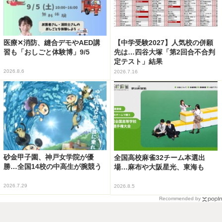
医療✕消防、縫合デモやAED講
【中学受験2027】人気校の併願
習も「おしごと体験博」9/5
先は…四谷大塚「第2回合不合判
定テスト」結果
2026.8.6
2026.7.16
砂金甲子園、神戸女学院が優
全国高校麻雀32チーム本選出
勝…全国14校の中高生が腕競う
場…麻布や大阪星光、東海も
2026.7.29
2026.8.5
Recommended by