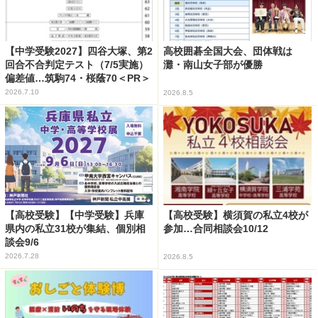
【中学受験2027】四谷大塚、第2
高校囲碁全国大会、団体戦は
回合不合判定テスト（7/5実施）
灘・南山女子部が優勝
偏差値…筑駒74・桜蔭70＜PR＞
2026.7.10
2026.8.5
【高校受験】【中学受験】兵庫
【高校受験】横須賀の私立4校が
県内の私立31校が集結、個別相
参加…合同相談会10/12
談会9/6
2026.7.28
2026.8.5