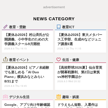
advertisement
NEWS CATEGORY
教育・受験
教育ICT
【夏休み2026】村山斉氏が公
【夏休み2026】東大メタバー
開講義、小中学生のための大
ス工学部、生成AIなどジュニ
学講義スクール9月開校
ア講座6選
2026.8.6 Thu 19:15
2026.7.30 Thu 11:15
教育イベント
生活・健康
【夏休み2026】ピアノ未経験
【高校野球2026夏】仙台育英
でも楽しめる「AI Duo
が開幕戦勝利、第2日は東筑
Piano」横浜みなとみらい
vs神村学園ほか
8/31まで
2026.8.5 Wed 20:32
2026.8.6 Thu 19:45
デジタル生活
趣味・娯楽
Google、アプリ向け年齢確認
ドラえもん短歌、入選作は