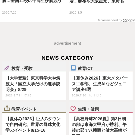
勝…全国14校の中高生が腕競う
場…麻布や大阪星光、東海も
2026.7.29
2026.8.5
Recommended by
advertisement
NEWS CATEGORY
教育・受験
教育ICT
【大学受験】東京科学大や筑
【夏休み2026】東大メタバー
波大「国立大学だけの進学説
ス工学部、生成AIなどジュニ
明会」8/29
ア講座6選
2026.8.7 Fri 17:15
2026.7.30 Thu 11:15
教育イベント
生活・健康
【夏休み2026】巨人Gタウン
【高校野球2026夏】第3日朝
で自由研究、世界の野球文化
の部は東海大甲府が勝利、午
学ぶイベント8/15-16
後の部で八幡商と健大高崎が