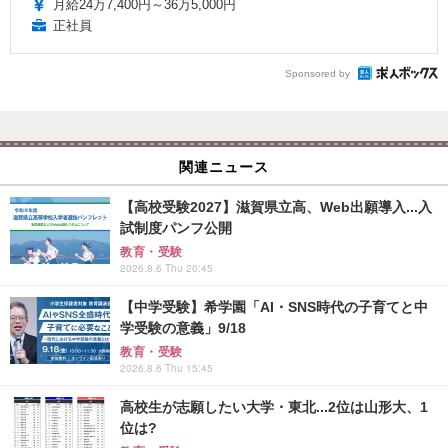
月給24万7,400円～36万5,000円
正社員
Sponsored by
関連ニュース
【高校受験2027】滋賀県立高、Web出願導入...入
試制度パンフ公開
教育・受験
2026.8.6 Thu 20:45
【中学受験】希学園「AI・SNS時代の子育てと中
学受験の意義」9/18
教育・受験
2026.8.6 Thu 15:45
高校生が志願したい大学・東北...2位は山形大、1
位は?