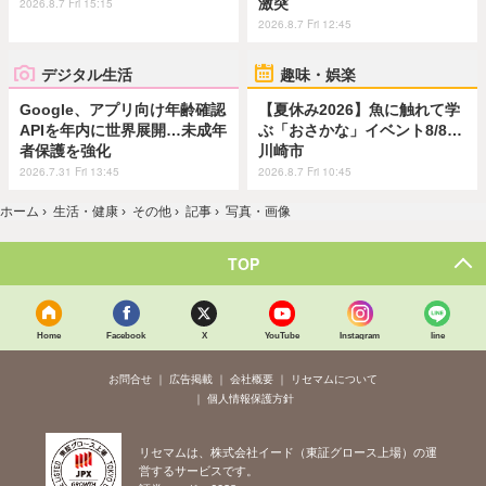
激突
2026.8.7 Fri 15:15
2026.8.7 Fri 12:45
デジタル生活
趣味・娯楽
Google、アプリ向け年齢確認
【夏休み2026】魚に触れて学
APIを年内に世界展開…未成年
ぶ「おさかな」イベント8/8…
者保護を強化
川崎市
2026.7.31 Fri 13:45
2026.8.7 Fri 10:45
ホーム
›
生活・健康
›
その他
›
記事
›
写真・画像
TOP
Home
Facebook
X
YouTube
Instagram
line
お問合せ
広告掲載
会社概要
リセマムについて
個人情報保護方針
リセマムは、株式会社イード（東証グロース上場）の運
営するサービスです。