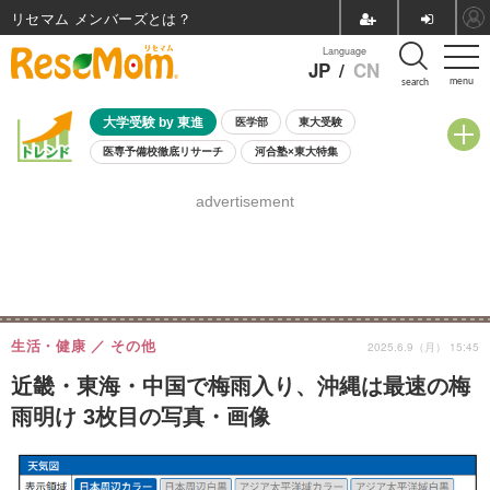
リセマム メンバーズ
Language
JP
/
CN
menu
search
大学受験 by 東進
医学部
東大受験
医専予備校徹底リサーチ
河合塾×東大特集
親子で考える大学選び
高校受験
中学受験
小学校受験
advertisement
共通テスト
夏休み
8月開催学校説明会・相談会
8月開催イベント・WS
全国公立高校 過去問
人気記事
自由研究教材（小学生向け）
自由研究教材（中学生向け）
ランキング
生活・健康
その他
2025.6.9（月） 15:45
近畿・東海・中国で梅雨入り、沖縄は最速の梅
雨明け 3枚目の写真・画像