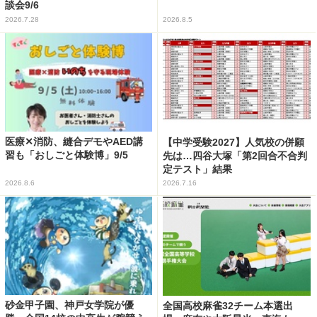
談会9/6
2026.7.28
2026.8.5
医療✕消防、縫合デモやAED講
【中学受験2027】人気校の併願
習も「おしごと体験博」9/5
先は…四谷大塚「第2回合不合判
定テスト」結果
2026.8.6
2026.7.16
砂金甲子園、神戸女学院が優
全国高校麻雀32チーム本選出