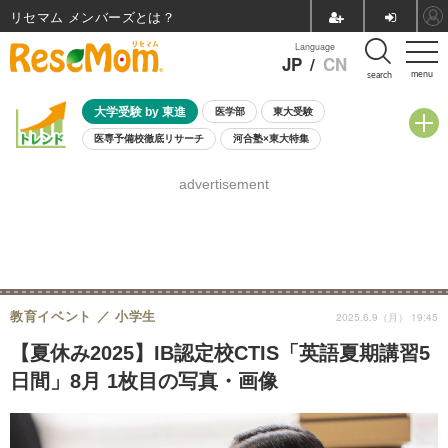
リセマム メンバーズ
Language
JP
/
CN
menu
search
大学受験 by 東進
医学部
東大受験
医専予備校徹底リサーチ
河合塾×東大特集
親子で考える大学選び
高校受験
中学受験
小学校受験
advertisement
共通テスト
夏休み
8月開催学校説明会・相談会
8月開催イベント・WS
全国公立高校 過去問
人気記事
自由研究教材（小学生向け）
自由研究教材（中学生向け）
ランキング
教育イベント
小学生
2025.6.9（月） 19:45
【夏休み2025】IB認定校CTIS「英語夏期講習5
日間」8月 1枚目の写真・画像