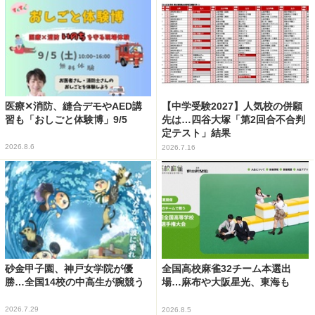
医療✕消防、縫合デモやAED講
【中学受験2027】人気校の併願
習も「おしごと体験博」9/5
先は…四谷大塚「第2回合不合判
定テスト」結果
2026.8.6
2026.7.16
砂金甲子園、神戸女学院が優
全国高校麻雀32チーム本選出
勝…全国14校の中高生が腕競う
場…麻布や大阪星光、東海も
2026.7.29
2026.8.5