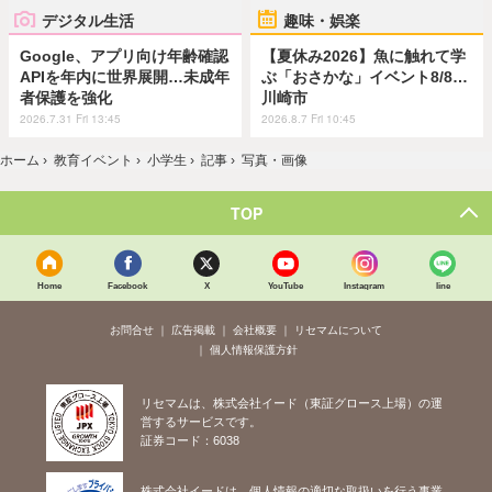
デジタル生活
趣味・娯楽
Google、アプリ向け年齢確認
【夏休み2026】魚に触れて学
APIを年内に世界展開…未成年
ぶ「おさかな」イベント8/8…
者保護を強化
川崎市
2026.7.31 Fri 13:45
2026.8.7 Fri 10:45
ホーム
›
教育イベント
›
小学生
›
記事
›
写真・画像
TOP
Home
Facebook
X
YouTube
Instagram
line
お問合せ
広告掲載
会社概要
リセマムについて
個人情報保護方針
リセマムは、株式会社イード（東証グロース上場）の運
営するサービスです。
証券コード：6038
株式会社イードは、個人情報の適切な取扱いを行う事業