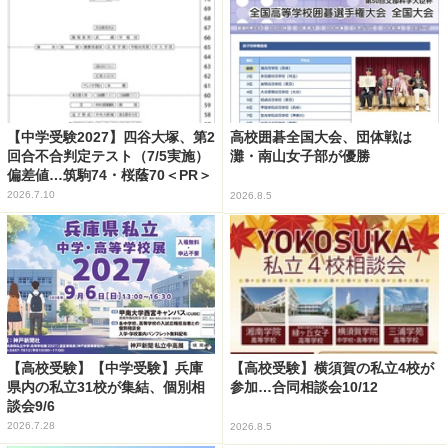
【中学受験2027】四谷大塚、第2
高校囲碁全国大会、団体戦は
回合不合判定テスト（7/5実施）
灘・南山女子部が優勝
偏差値…筑駒74・桜蔭70＜PR＞
2026.7.10
2026.8.5
【高校受験】【中学受験】兵庫
【高校受験】横須賀の私立4校が
県内の私立31校が集結、個別相
参加…合同相談会10/12
談会9/6
2026.7.28
2026.8.5