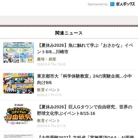
Sponsored by
関連ニュース
【夏休み2026】魚に触れて学ぶ「おさかな」イベ
ント8/8...川崎市
趣味・娯楽
2026.8.6 Thu 16:45
東京都市大「科学体験教室」24の実験企画...小中
向け9/6
教育イベント
2026.8.7 Fri 0:15
【夏休み2026】巨人Gタウンで自由研究、世界の
野球文化学ぶイベント8/15-16
教育イベント
2026.8.6 Thu 21:15
【大学受験2027】文科省「実施要項Q&A」AI面接