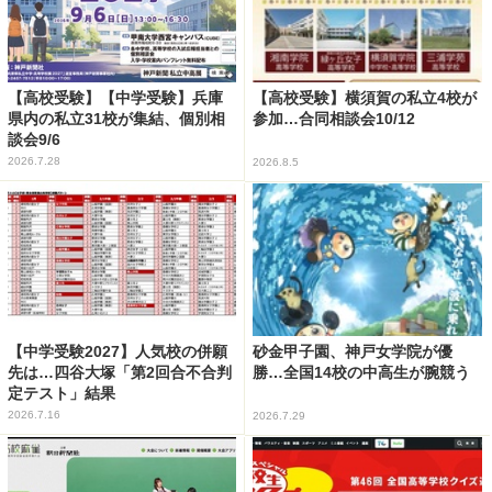
【高校受験】【中学受験】兵庫
【高校受験】横須賀の私立4校が
県内の私立31校が集結、個別相
参加…合同相談会10/12
談会9/6
2026.7.28
2026.8.5
【中学受験2027】人気校の併願
砂金甲子園、神戸女学院が優
先は…四谷大塚「第2回合不合判
勝…全国14校の中高生が腕競う
定テスト」結果
2026.7.16
2026.7.29