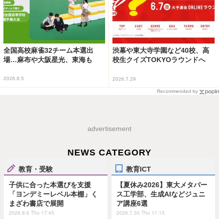
全国高校麻雀32チーム本選出
渋幕や東大寺学園など40校、高
場…麻布や大阪星光、東海も
校生クイズTOKYOラウンドへ
2026.8.5
2026.7.29
Recommended by
advertisement
NEWS CATEGORY
教育・受験
教育ICT
子供に合った本選びを支援
【夏休み2026】東大メタバー
「ヨンデミーレベル本棚」く
ス工学部、生成AIなどジュニ
まざわ書店で展開
ア講座6選
2026.8.6 Thu 17:45
2026.7.30 Thu 11:15