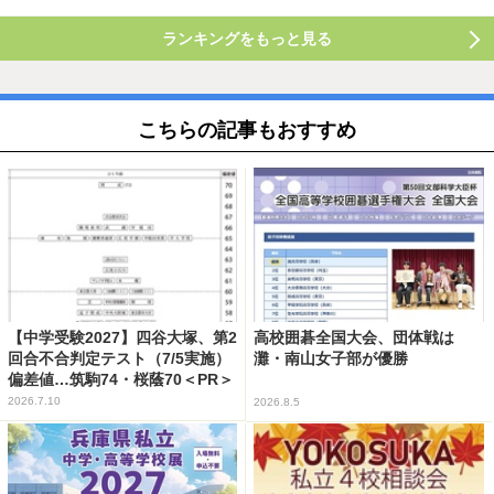
ランキングをもっと見る
こちらの記事もおすすめ
【中学受験2027】四谷大塚、第2
高校囲碁全国大会、団体戦は
回合不合判定テスト（7/5実施）
灘・南山女子部が優勝
偏差値…筑駒74・桜蔭70＜PR＞
2026.7.10
2026.8.5