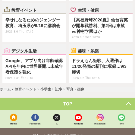
教育イベント
生活・健康
幸せになるためのジェンダー
【高校野球2026夏】仙台育英
教育、埼玉県が9/19に講演会
が開幕戦勝利、第2日は東筑
vs神村学園ほか
2026.8.6 Thu 17:15
2026.8.5 Wed 20:32
デジタル生活
趣味・娯楽
Google、アプリ向け年齢確認
ドラえもん短歌、入選作は
APIを年内に世界展開…未成年
11/20発売の新刊に収録…9/3
者保護を強化
締切
2026.7.31 Fri 13:45
2026.8.6 Thu 15:15
ホーム
›
教育イベント
›
小学生
›
記事
›
写真・画像
TOP
Home
Facebook
X
YouTube
Instagram
line