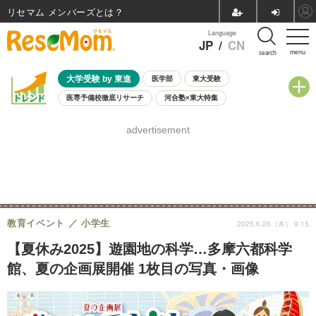
リセマム メンバーズ
Language
JP
/
CN
menu
search
大学受験 by 東進
医学部
東大受験
医専予備校徹底リサーチ
河合塾×東大特集
親子で考える大学選び
高校受験
中学受験
小学校受験
advertisement
共通テスト
夏休み
8月開催学校説明会・相談会
8月開催イベント・WS
全国公立高校 過去問
人気記事
自由研究教材（小学生向け）
自由研究教材（中学生向け）
ランキング
教育イベント
小学生
2025.6.26（木） 9:15
【夏休み2025】遊園地の科学…多摩六都科学
館、夏の企画展開催 1枚目の写真・画像