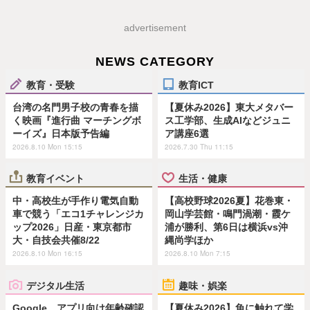
advertisement
NEWS CATEGORY
教育・受験
教育ICT
台湾の名門男子校の青春を描
【夏休み2026】東大メタバー
く映画『進行曲 マーチングボ
ス工学部、生成AIなどジュニ
ーイズ』日本版予告編
ア講座6選
2026.8.10 Mon 15:15
2026.7.30 Thu 11:15
教育イベント
生活・健康
中・高校生が手作り電気自動
【高校野球2026夏】花巻東・
車で競う「エコ1チャレンジカ
岡山学芸館・鳴門渦潮・霞ケ
ップ2026」日産・東京都市
浦が勝利、第6日は横浜vs沖
大・自技会共催8/22
縄尚学ほか
2026.8.10 Mon 16:15
2026.8.10 Mon 7:15
デジタル生活
趣味・娯楽
Google、アプリ向け年齢確認
【夏休み2026】魚に触れて学