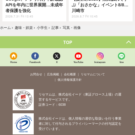
APIを年内に世界展開…未成年
ぶ「おさかな」イベント8/8…
者保護を強化
川崎市
2026.7.31 Fri 13:45
2026.8.7 Fri 10:45
ホーム
›
趣味・娯楽
›
小学生
›
記事
›
写真・画像
TOP
Home
Facebook
X
YouTube
Instagram
line
お問合せ
広告掲載
会社概要
リセマムについて
個人情報保護方針
リセマムは、株式会社イード（東証グロース上場）の運
営するサービスです。
証券コード：6038
株式会社イードは、個人情報の適切な取扱いを行う事業
者に対して付与されるプライバシーマークの付与認定を
受けています。