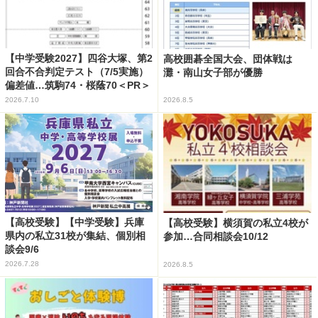
【中学受験2027】四谷大塚、第2
高校囲碁全国大会、団体戦は
回合不合判定テスト（7/5実施）
灘・南山女子部が優勝
偏差値…筑駒74・桜蔭70＜PR＞
2026.7.10
2026.8.5
【高校受験】【中学受験】兵庫
【高校受験】横須賀の私立4校が
県内の私立31校が集結、個別相
参加…合同相談会10/12
談会9/6
2026.7.28
2026.8.5