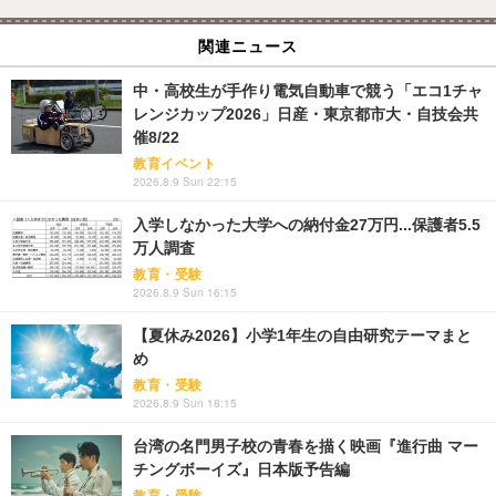
関連ニュース
中・高校生が手作り電気自動車で競う「エコ1チャ
レンジカップ2026」日産・東京都市大・自技会共
催8/22
教育イベント
2026.8.9 Sun 22:15
入学しなかった大学への納付金27万円...保護者5.5
万人調査
教育・受験
2026.8.9 Sun 16:15
【夏休み2026】小学1年生の自由研究テーマまと
め
教育・受験
2026.8.9 Sun 18:15
台湾の名門男子校の青春を描く映画『進行曲 マー
チングボーイズ』日本版予告編