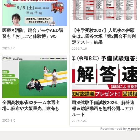
医療✕消防、縫合デモやAED講
【中学受験2027】人気校の併願
習も「おしごと体験博」9/5
先は…四谷大塚「第2回合不合判
定テスト」結果
2026.8.6
2026.7.16
全国高校麻雀32チーム本選出
司法試験予備試験2026、解答速
場…麻布や大阪星光、東海も
報＆総評動画を無料公開…アガ
ルート
2026.8.5
2026.7.21
Recommended by