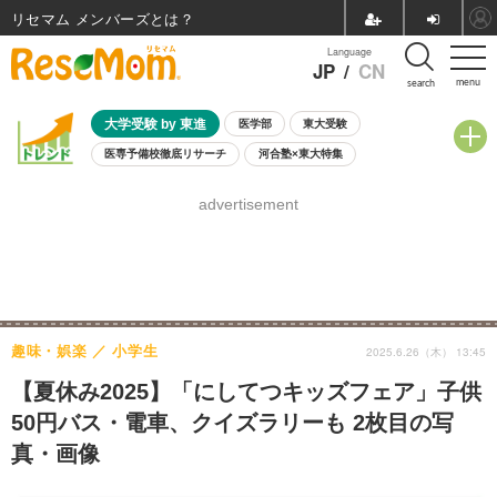
リセマム メンバーズ
Language
JP
/
CN
menu
search
大学受験 by 東進
医学部
東大受験
医専予備校徹底リサーチ
河合塾×東大特集
親子で考える大学選び
高校受験
中学受験
小学校受験
advertisement
共通テスト
夏休み
8月開催学校説明会・相談会
8月開催イベント・WS
全国公立高校 過去問
人気記事
自由研究教材（小学生向け）
自由研究教材（中学生向け）
ランキング
趣味・娯楽
小学生
2025.6.26（木） 13:45
【夏休み2025】「にしてつキッズフェア」子供
50円バス・電車、クイズラリーも 2枚目の写
真・画像