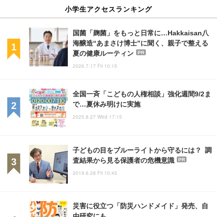
小学生アクセスランキング
国菌「麹菌」をもっと日常に…Hakkaisan八
海醸造“あまさけ博士”に聞く、親子で整える
夏の健康ルーティン
PR
2026.7.17 Fri 10:15
全国一斉「こどもの人権相談」強化週間9/2ま
で…夏休み明けに実施
2025.8.27 Wed 17:15
子どもの目をブルーライトから守るには？ 調
査結果から見る保護者の危機意識
PR
2019.6.28 Fri 10:45
災害に役立つ「防災ハンドメイド」発売、自
由研究にも