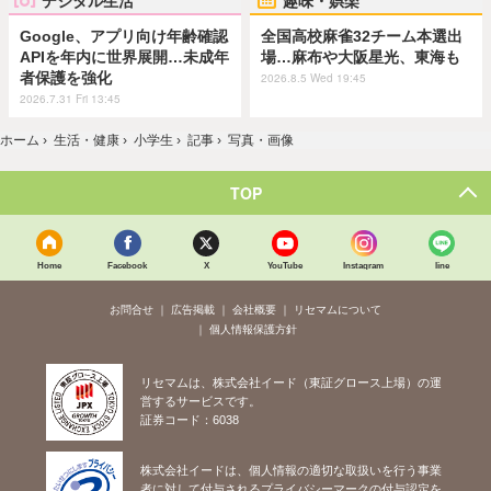
Google、アプリ向け年齢確認
全国高校麻雀32チーム本選出
APIを年内に世界展開…未成年
場…麻布や大阪星光、東海も
者保護を強化
2026.8.5 Wed 19:45
2026.7.31 Fri 13:45
ホーム
›
生活・健康
›
小学生
›
記事
›
写真・画像
TOP
Home
Facebook
X
YouTube
Instagram
line
お問合せ
広告掲載
会社概要
リセマムについて
個人情報保護方針
リセマムは、株式会社イード（東証グロース上場）の運
営するサービスです。
証券コード：6038
株式会社イードは、個人情報の適切な取扱いを行う事業
者に対して付与されるプライバシーマークの付与認定を