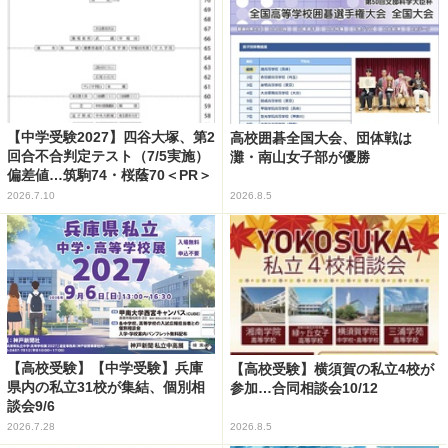
【中学受験2027】四谷大塚、第2
高校囲碁全国大会、団体戦は
回合不合判定テスト（7/5実施）
灘・南山女子部が優勝
偏差値…筑駒74・桜蔭70＜PR＞
2026.7.10
2026.8.5
【高校受験】【中学受験】兵庫
【高校受験】横須賀の私立4校が
県内の私立31校が集結、個別相
参加…合同相談会10/12
談会9/6
2026.7.28
2026.8.5