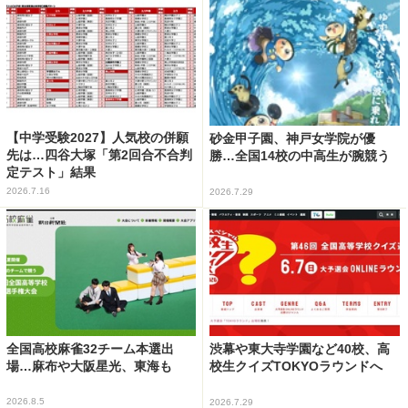
【中学受験2027】人気校の併願
砂金甲子園、神戸女学院が優
先は…四谷大塚「第2回合不合判
勝…全国14校の中高生が腕競う
定テスト」結果
2026.7.16
2026.7.29
全国高校麻雀32チーム本選出
渋幕や東大寺学園など40校、高
場…麻布や大阪星光、東海も
校生クイズTOKYOラウンドへ
2026.8.5
2026.7.29