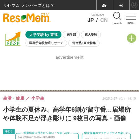
リセマム メンバーズ
Language
JP
/
CN
menu
search
大学受験 by 東進
医学部
東大受験
医専予備校徹底リサーチ
河合塾×東大特集
親子で考える大学選び
高校受験
中学受験
小学校受験
advertisement
共通テスト
夏休み
8月開催学校説明会・相談会
8月開催イベント・WS
全国公立高校 過去問
人気記事
自由研究教材（小学生向け）
自由研究教材（中学生向け）
ランキング
生活・健康
小学生
2025.6.27（金） 14:15
小学生の夏休み、高学年6割が留守番…居場所
や体験不足が浮き彫りに 9枚目の写真・画像