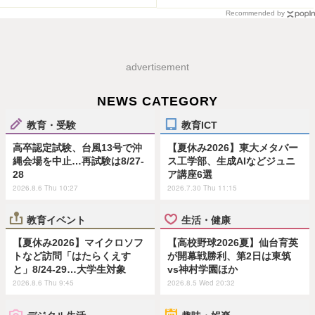
Recommended by
advertisement
NEWS CATEGORY
教育・受験
教育ICT
高卒認定試験、台風13号で沖
【夏休み2026】東大メタバー
縄会場を中止…再試験は8/27-
ス工学部、生成AIなどジュニ
28
ア講座6選
2026.8.6 Thu 10:27
2026.7.30 Thu 11:15
教育イベント
生活・健康
【夏休み2026】マイクロソフ
【高校野球2026夏】仙台育英
トなど訪問「はたらくえす
が開幕戦勝利、第2日は東筑
と」8/24-29…大学生対象
vs神村学園ほか
2026.8.6 Thu 9:45
2026.8.5 Wed 20:32
デジタル生活
趣味・娯楽