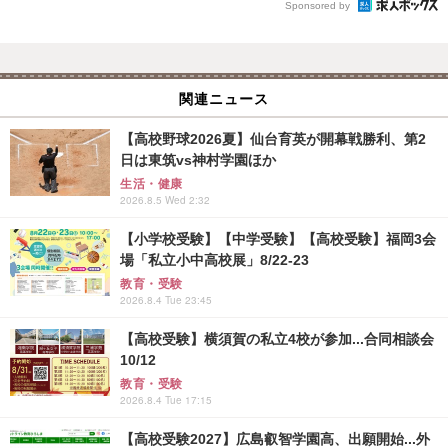
Sponsored by
関連ニュース
【高校野球2026夏】仙台育英が開幕戦勝利、第2
日は東筑vs神村学園ほか
生活・健康
2026.8.5 Wed 2:32
【小学校受験】【中学受験】【高校受験】福岡3会
場「私立小中高校展」8/22-23
教育・受験
2026.8.4 Tue 23:45
【高校受験】横須賀の私立4校が参加...合同相談会
10/12
教育・受験
2026.8.4 Tue 17:15
【高校受験2027】広島叡智学園高、出願開始...外