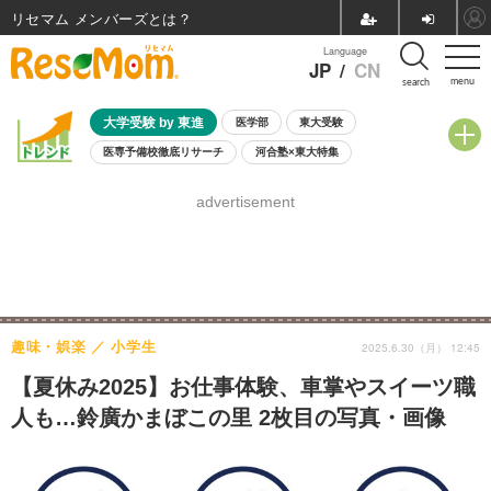
リセマム メンバーズ
Language
JP
/
CN
menu
search
大学受験 by 東進
医学部
東大受験
医専予備校徹底リサーチ
河合塾×東大特集
親子で考える大学選び
高校受験
中学受験
小学校受験
advertisement
共通テスト
夏休み
8月開催学校説明会・相談会
8月開催イベント・WS
全国公立高校 過去問
人気記事
自由研究教材（小学生向け）
自由研究教材（中学生向け）
ランキング
趣味・娯楽
小学生
2025.6.30（月） 12:45
【夏休み2025】お仕事体験、車掌やスイーツ職
人も…鈴廣かまぼこの里 2枚目の写真・画像