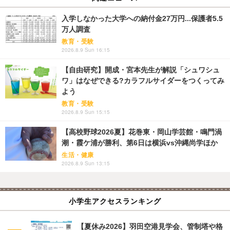
入学しなかった大学への納付金27万円...保護者5.5
万人調査
教育・受験
2026.8.9 Sun 16:15
【自由研究】開成・宮本先生が解説「シュワシュ
ワ」はなぜできる?カラフルサイダーをつくってみ
よう
教育・受験
2026.8.9 Sun 15:15
【高校野球2026夏】花巻東・岡山学芸館・鳴門渦
潮・霞ケ浦が勝利、第6日は横浜vs沖縄尚学ほか
生活・健康
2026.8.9 Sun 13:15
小学生アクセスランキング
【夏休み2026】羽田空港見学会、管制塔や格