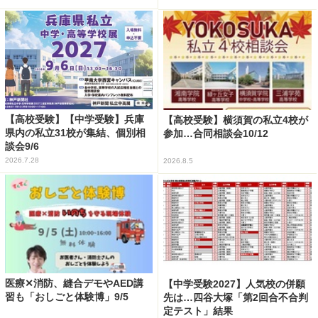
【高校受験】【中学受験】兵庫
【高校受験】横須賀の私立4校が
県内の私立31校が集結、個別相
参加…合同相談会10/12
談会9/6
2026.7.28
2026.8.5
医療✕消防、縫合デモやAED講
【中学受験2027】人気校の併願
習も「おしごと体験博」9/5
先は…四谷大塚「第2回合不合判
定テスト」結果