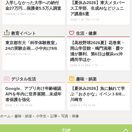
入学しなかった大学への納付
【夏休み2026】東大メタバー
金27万円…保護者5.5万人調査
ス工学部、生成AIなどジュニ
ア講座6選
2026.8.10 Mon 10:15
2026.7.30 Thu 11:15
教育イベント
生活・健康
東京都市大「科学体験教室」
【高校野球2026夏】花巻東・
24の実験企画…小中向け9/6
岡山学芸館・鳴門渦潮・霞ケ
浦が勝利、第6日は横浜vs沖
2026.8.7 Fri 18:15
縄尚学ほか
2026.8.10 Mon 7:15
デジタル生活
趣味・娯楽
Google、アプリ向け年齢確認
【夏休み2026】魚に触れて学
APIを年内に世界展開…未成年
ぶ「おさかな」イベント8/8…
者保護を強化
川崎市
2026.7.31 Fri 13:45
2026.8.7 Fri 10:45
ホーム
›
趣味・娯楽
›
小学生
›
記事
›
写真・画像
TOP