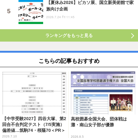
【夏休み2026】ピカソ展、国立新美術館で家
族向け企画
2026.7.24 Fri 11:45
ランキングをもっと見る
こちらの記事もおすすめ
【中学受験2027】四谷大塚、第2
高校囲碁全国大会、団体戦は
回合不合判定テスト（7/5実施）
灘・南山女子部が優勝
偏差値…筑駒74・桜蔭70＜PR＞
2026.7.10
2026.8.5