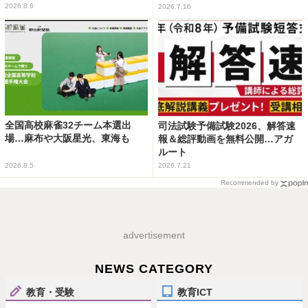
2026.8.6
2026.7.16
全国高校麻雀32チーム本選出
司法試験予備試験2026、解答速
場…麻布や大阪星光、東海も
報＆総評動画を無料公開…アガ
ルート
2026.8.5
2026.7.21
Recommended by
advertisement
NEWS CATEGORY
教育・受験
教育ICT