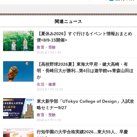
関連ニュース
【夏休み2026】すぐ行けるイベント情報おまとめ
便<8/9-15開催>
教育・受験
2026.8.7 Fri 1:45
【高校野球2026夏】東海大甲府・健大高崎・有
明・長崎日大が勝利...第4日は遊学館vs青森山田ほ
か
生活・健康
2026.8.7 Fri 15:52
東大新学部「UTokyo College of Design」入試攻
略セミナー9/27
教育・受験
2026.8.7 Fri 1:15
行知学園の大学合格実績2026...東大55人、早慶