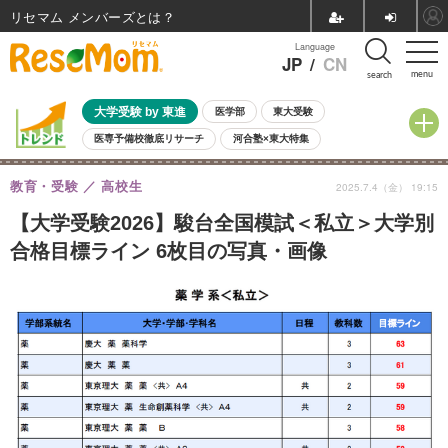
リセマム メンバーズ
Language
JP
/
CN
menu
search
大学受験 by 東進
医学部
東大受験
医専予備校徹底リサーチ
河合塾×東大特集
親子で考える大学選び
高校受験
中学受験
小学校受験
教育・受験
高校生
2025.7.4（金） 19:15
共通テスト
夏休み
8月開催学校説明会・相談会
8月開催イベント・WS
全国公立高校 過去問
人気記事
【大学受験2026】駿台全国模試＜私立＞大学別
自由研究教材（小学生向け）
自由研究教材（中学生向け）
ランキング
合格目標ライン 6枚目の写真・画像