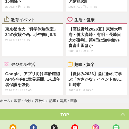
15開催＞
ア講座6選
2026.8.7 Fri 19:45
2026.7.30 Thu 11:15
教育イベント
生活・健康
東京都市大「科学体験教室」
【高校野球2026夏】東海大甲
24の実験企画…小中向け9/6
府・健大高崎・有明・長崎日
大が勝利…第4日は遊学館vs
2026.8.7 Fri 18:15
青森山田ほか
2026.8.8 Sat 9:52
デジタル生活
趣味・娯楽
Google、アプリ向け年齢確認
【夏休み2026】魚に触れて学
APIを年内に世界展開…未成年
ぶ「おさかな」イベント8/8…
者保護を強化
川崎市
2026.7.31 Fri 13:45
2026.8.7 Fri 10:45
ホーム
›
教育・受験
›
高校生
›
記事
›
写真・画像
TOP