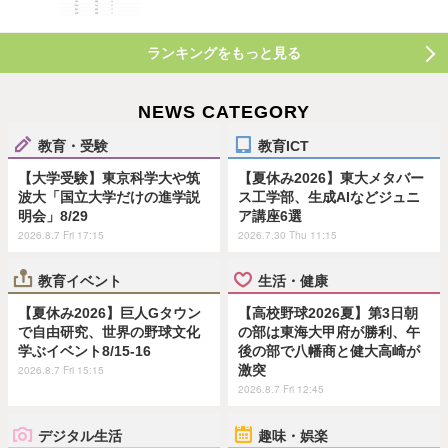
ランキングをもっと見る
NEWS CATEGORY
教育・受験
教育ICT
【大学受験】東京科学大や筑
【夏休み2026】東大メタバー
波大「国立大学だけの進学説
ス工学部、生成AIなどジュニ
明会」8/29
ア講座6選
2026.8.7 Fri 17:15
2026.7.30 Thu 11:15
教育イベント
生活・健康
【夏休み2026】巨人Gタウン
【高校野球2026夏】第3日朝
で自由研究、世界の野球文化
の部は東海大甲府が勝利、午
学ぶイベント8/15-16
後の部で八幡商と健大高崎が
激突
2026.8.7 Fri 15:15
2026.8.7 Fri 12:45
デジタル生活
趣味・娯楽