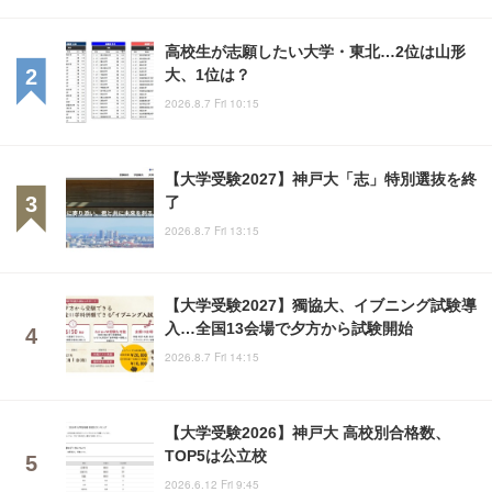
高校生が志願したい大学・東北…2位は山形
大、1位は？
2026.8.7 Fri 10:15
【大学受験2027】神戸大「志」特別選抜を終
了
2026.8.7 Fri 13:15
【大学受験2027】獨協大、イブニング試験導
入…全国13会場で夕方から試験開始
2026.8.7 Fri 14:15
【大学受験2026】神戸大 高校別合格数、
TOP5は公立校
2026.6.12 Fri 9:45