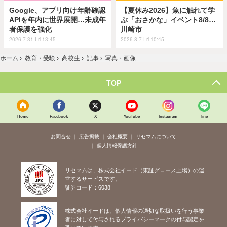
Google、アプリ向け年齢確認
【夏休み2026】魚に触れて学
APIを年内に世界展開…未成年
ぶ「おさかな」イベント8/8…
者保護を強化
川崎市
2026.7.31 Fri 13:45
2026.8.7 Fri 10:45
ホーム
›
教育・受験
›
高校生
›
記事
›
写真・画像
TOP
Home
Facebook
X
YouTube
Instagram
line
お問合せ
広告掲載
会社概要
リセマムについて
個人情報保護方針
リセマムは、株式会社イード（東証グロース上場）の運
営するサービスです。
証券コード：6038
株式会社イードは、個人情報の適切な取扱いを行う事業
者に対して付与されるプライバシーマークの付与認定を