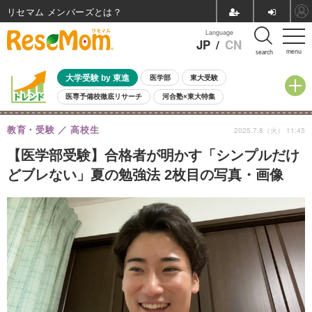
リセマム メンバーズ
Language
JP
/
CN
menu
search
大学受験 by 東進
医学部
東大受験
医専予備校徹底リサーチ
河合塾×東大特集
親子で考える大学選び
高校受験
中学受験
小学校受験
教育・受験
高校生
2025.7.8（火） 11:45
共通テスト
夏休み
8月開催学校説明会・相談会
8月開催イベント・WS
全国公立高校 過去問
人気記事
【医学部受験】合格者が明かす「シンプルだけ
自由研究教材（小学生向け）
自由研究教材（中学生向け）
ランキング
どブレない」夏の勉強法 2枚目の写真・画像