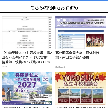
こちらの記事もおすすめ
【中学受験2027】四谷大塚、第2
高校囲碁全国大会、団体戦は
回合不合判定テスト（7/5実施）
灘・南山女子部が優勝
偏差値…筑駒74・桜蔭70＜PR＞
2026.7.10
2026.8.5