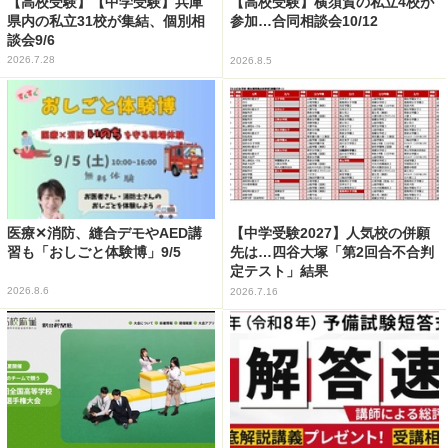
【高校受験】【中学受験】兵庫
【高校受験】横須賀の私立4校が
県内の私立31校が集結、個別相
参加…合同相談会10/12
談会9/6
2026.7.28
2026.8.5
医療✕消防、縫合デモやAED講
【中学受験2027】人気校の併願
習も「おしごと体験博」9/5
先は…四谷大塚「第2回合不合判
定テスト」結果
2026.8.6
2026.7.16