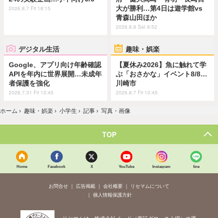
大が勝利…第4日は遊学館vs
2026.8.7 Fri 18:15
青森山田ほか
2026.8.8 Sat 9:52
デジタル生活
趣味・娯楽
Google、アプリ向け年齢確認
【夏休み2026】魚に触れて学
APIを年内に世界展開…未成年
ぶ「おさかな」イベント8/8…
者保護を強化
川崎市
2026.7.31 Fri 13:45
2026.8.7 Fri 10:45
ホーム
›
趣味・娯楽
›
小学生
›
記事
›
写真・画像
TOP
Home
Facebook
X
YouTube
Instagram
line
お問合せ
広告掲載
会社概要
リセマムについて
個人情報保護方針