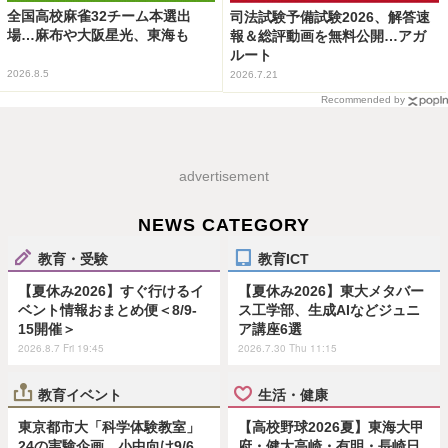
全国高校麻雀32チーム本選出
司法試験予備試験2026、解答速
場…麻布や大阪星光、東海も
報＆総評動画を無料公開…アガ
ルート
2026.8.5
2026.7.21
Recommended by
advertisement
NEWS CATEGORY
教育・受験
教育ICT
【夏休み2026】すぐ行けるイ
【夏休み2026】東大メタバー
ベント情報おまとめ便＜8/9-
ス工学部、生成AIなどジュニ
15開催＞
ア講座6選
2026.8.7 Fri 19:45
2026.7.30 Thu 11:15
教育イベント
生活・健康
東京都市大「科学体験教室」
【高校野球2026夏】東海大甲
24の実験企画…小中向け9/6
府・健大高崎・有明・長崎日