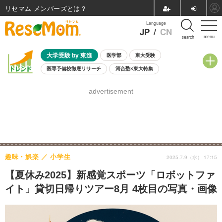
リセマム メンバーズ
Language
JP
/
CN
menu
search
大学受験 by 東進
医学部
東大受験
医専予備校徹底リサーチ
河合塾×東大特集
親子で考える大学選び
高校受験
中学受験
小学校受験
advertisement
共通テスト
夏休み
8月開催学校説明会・相談会
8月開催イベント・WS
全国公立高校 過去問
人気記事
自由研究教材（小学生向け）
自由研究教材（中学生向け）
ランキング
趣味・娯楽
小学生
2025.7.9（水） 17:15
【夏休み2025】新感覚スポーツ「ロボットファ
イト」貸切日帰りツアー8月 4枚目の写真・画像