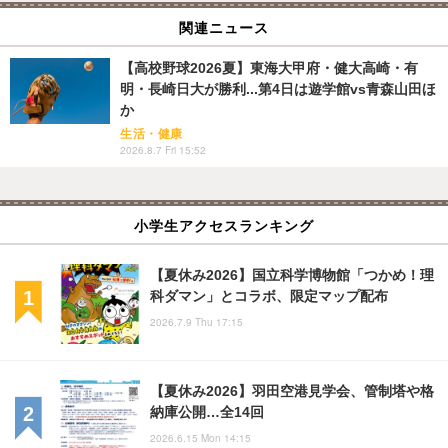
関連ニュース
【高校野球2026夏】東海大甲府・健大高崎・有
明・長崎日大が勝利...第4日は遊学館vs青森山田ほ
か
生活・健康
2026.8.7 Fri 15:52
小学生アクセスランキング
【夏休み2026】国立科学博物館「つかめ！理
科ダマン」とコラボ、限定マップ配布
2026.7.9 Thu 17:15
【夏休み2026】羽田空港見学会、管制塔や格
納庫公開…全14回
2026.6.15 Mon 14:15