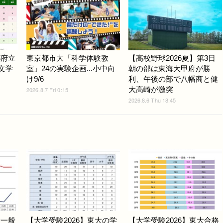
都府立
東京都市大「科学体験教
【高校野球2026夏】第3日
.文学
室」24の実験企画...小中向
朝の部は東海大甲府が勝
け9/6
利、午後の部で八幡商と健
大高崎が激突
2026.8.7 Fri 0:15
2026.8.6 Thu 18:45
大一般
【大学受験2026】東大の学
【大学受験2026】東大合格