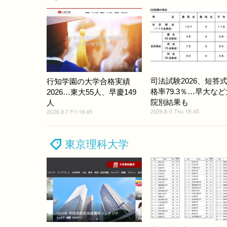
司法試験2026、短答
行知学園の大学合格実績
格率79.3％…早大な
2026…東大55人、早慶149
院別結果も
人
2026.8.6 Thu 18:45
2026.8.7 Fri 18:45
東京理科大学