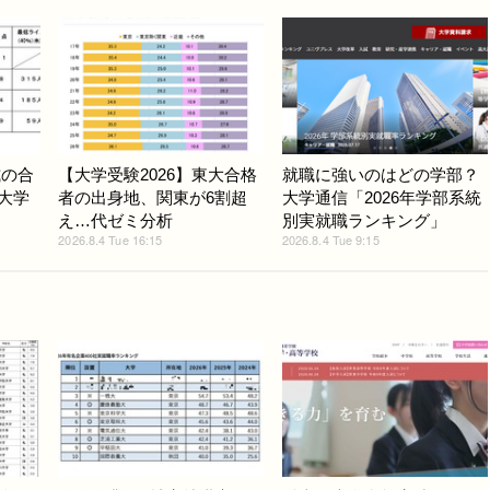
式の合
【大学受験2026】東大合格
就職に強いのはどの学部？
ど大学
者の出身地、関東が6割超
大学通信「2026年学部系統
え…代ゼミ分析
別実就職ランキング」
2026.8.4 Tue 16:15
2026.8.4 Tue 9:15