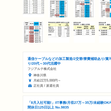
通信ケーブルなどの加工製造/2交替/寮費補助あり/賞
り/20代～30代活躍中
フジアルテ株式会社
神奈川県
月給22万5,000円～
正社員 / 派遣社員
「8月入社可能!」/IT事務/月収27万～35万/未経験OK/
間休日125日以上 No.9835