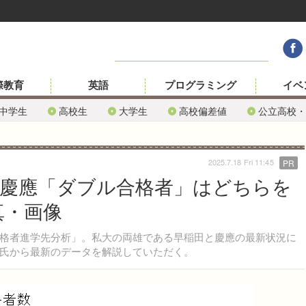
際教育
英語
プログラミング
イベ
中学生
高校生
大学生
高校偏差値
公立高校・
2025.7.18 Fri 11:45
PR
田と慶應「ダブル合格者」はどちらを
真・画像
格者進学先分析」。私大の両雄である早稲田と慶應の最新状況に
氏から最新のデータを解説していただく。