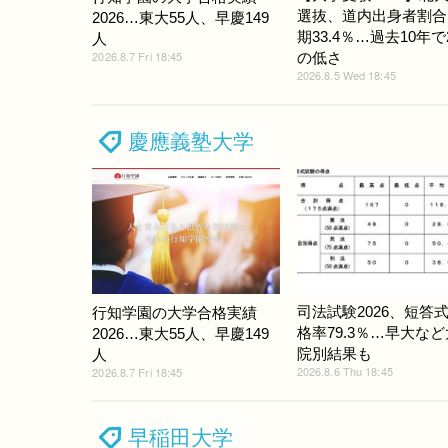
選抜、道内出身者割合
2026…東大55人、早慶149
期33.4％…過去10年
人
2026.8.7 Fri 18:45
の低さ
2026.8.5 Wed 18:45
慶應義塾大学
司法試験2026、短答
行知学園の大学合格実績
格率79.3％…早大な
2026…東大55人、早慶149
院別結果も
人
2026.8.6 Thu 18:45
2026.8.7 Fri 18:45
早稲田大学