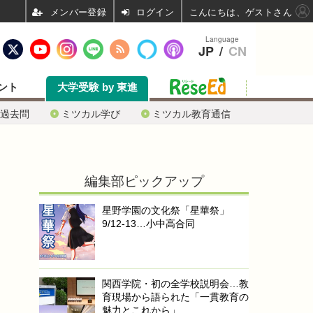
ログイン
こんにちは、ゲストさん
Language
JP
/
CN
ント
大学受験 by 東進
過去問
ミツカル学び
ミツカル教育通信
編集部ピックアップ
星野学園の文化祭「星華祭」
9/12-13…小中高合同
関西学院・初の全学校説明会…教
育現場から語られた「一貫教育の
魅力とこれから」