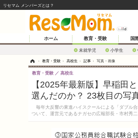
リセマム メンバーズ
ホーム
教育・受験
国
未就学児
小学生
ホーム
›
教育・受験
›
高校生
›
記事
›
写真・画像
教育・受験
高校生
【2025年最新版】早稲
選んだのか？ 23枚目の写
毎年大反響の東進ハイスクールによる「ダブル合
ついて、運営元であるナガセの広報部長・市村秀二