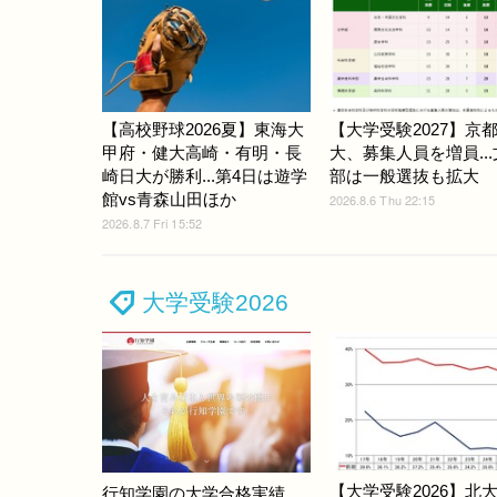
【高校野球2026夏】東海大
【大学受験2027】京
甲府・健大高崎・有明・長
大、募集人員を増員..
崎日大が勝利...第4日は遊学
部は一般選抜も拡大
館vs青森山田ほか
2026.8.6 Thu 22:15
2026.8.7 Fri 15:52
大学受験2026
【大学受験2026】北
行知学園の大学合格実績