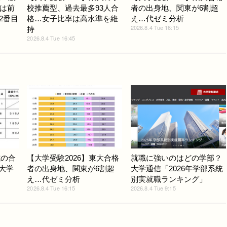
は前
校推薦型、過去最多93人合
者の出身地、関東が6割超
で2番目
格…女子比率は高水準を維
え…代ゼミ分析
2026.8.4 Tue 16:15
持
2026.8.4 Tue 16:45
式の合
【大学受験2026】東大合格
就職に強いのはどの学部？
ど大学
者の出身地、関東が6割超
大学通信「2026年学部系統
え…代ゼミ分析
別実就職ランキング」
2026.8.4 Tue 16:15
2026.8.4 Tue 9:15