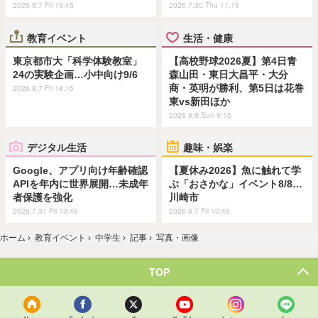
2026.8.7 Fri 19:45
2026.7.30 Thu 11:15
教育イベント
生活・健康
東京都市大「科学体験教室」
【高校野球2026夏】第4日青
24の実験企画…小中向け9/6
森山田・東日大昌平・大分
商・英明が勝利、第5日は花巻
2026.8.7 Fri 18:15
東vs新田ほか
2026.8.9 Sun 9:15
デジタル生活
趣味・娯楽
Google、アプリ向け年齢確認
【夏休み2026】魚に触れて学
APIを年内に世界展開…未成年
ぶ「おさかな」イベント8/8…
者保護を強化
川崎市
2026.7.31 Fri 13:45
2026.8.7 Fri 10:45
ホーム
›
教育イベント
›
中学生
›
記事
›
写真・画像
TOP