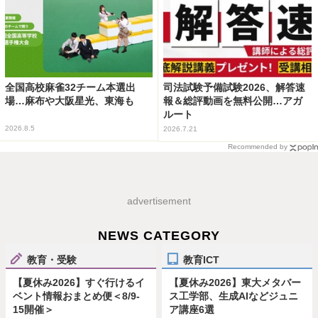
全国高校麻雀32チーム本選出
司法試験予備試験2026、解答速
場…麻布や大阪星光、東海も
報＆総評動画を無料公開…アガ
ルート
2026.8.5
2026.7.21
Recommended by
advertisement
NEWS CATEGORY
教育・受験
教育ICT
【夏休み2026】すぐ行けるイ
【夏休み2026】東大メタバー
ベント情報おまとめ便＜8/9-
ス工学部、生成AIなどジュニ
15開催＞
ア講座6選