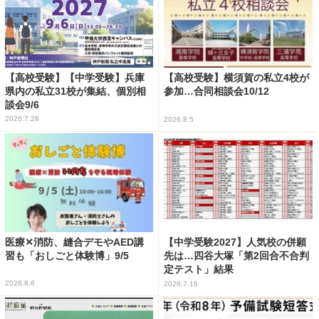
【高校受験】【中学受験】兵庫
【高校受験】横須賀の私立4校が
県内の私立31校が集結、個別相
参加…合同相談会10/12
談会9/6
2026.7.28
2026.8.5
医療✕消防、縫合デモやAED講
【中学受験2027】人気校の併願
習も「おしごと体験博」9/5
先は…四谷大塚「第2回合不合判
定テスト」結果
2026.8.6
2026.7.16