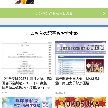
ランキングをもっと見る
こちらの記事もおすすめ
【中学受験2027】四谷大塚、第2
高校囲碁全国大会、団体戦は
回合不合判定テスト（7/5実施）
灘・南山女子部が優勝
偏差値…筑駒74・桜蔭70＜PR＞
2026.7.10
2026.8.5