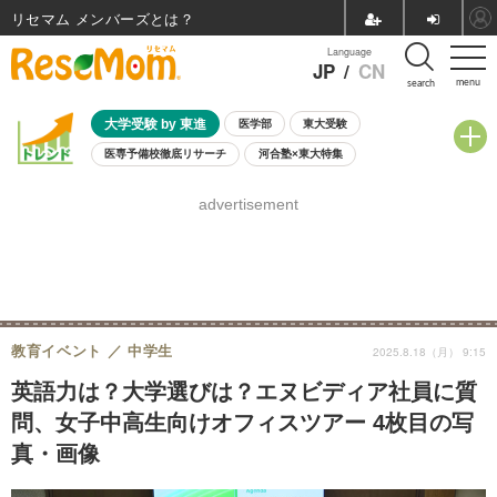
リセマム メンバーズ
Language
JP
/
CN
menu
search
大学受験 by 東進
医学部
東大受験
医専予備校徹底リサーチ
河合塾×東大特集
親子で考える大学選び
高校受験
中学受験
小学校受験
advertisement
共通テスト
夏休み
8月開催学校説明会・相談会
8月開催イベント・WS
全国公立高校 過去問
人気記事
自由研究教材（小学生向け）
自由研究教材（中学生向け）
ランキング
教育イベント
中学生
2025.8.18（月） 9:15
英語力は？大学選びは？エヌビディア社員に質
問、女子中高生向けオフィスツアー 4枚目の写
真・画像