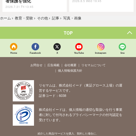
者保護を強化
2026.8.5 Wed 19:45
2026.7.31 Fri 13:45
ホーム
›
教育・受験
›
その他
›
記事
›
写真・画像
TOP
Home
Facebook
X
YouTube
Instagram
line
お問合せ
広告掲載
会社概要
リセマムについて
個人情報保護方針
リセマムは、株式会社イード（東証グロース上場）の運
営するサービスです。
証券コード：6038
株式会社イードは、個人情報の適切な取扱いを行う事業
者に対して付与されるプライバシーマークの付与認定を
受けています。
紹介した商品/サービスを購入、契約した場合に、