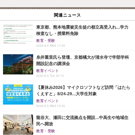
関連ニュース
東京都、熊本地震被災生徒の都立高受入れ...学力
検査なし・授業料免除
教育・受験
2026.8.5 Wed 17:45
糸井重里氏ら登壇、京都橘大が清水寺で学部学科
開設記念の講演会
教育イベント
2026.8.4 Tue 20:15
【夏休み2026】マイクロソフトなど訪問「はたら
くえすと」8/24-29...大学生対象
教育イベント
2026.8.5 Wed 15:45
龍谷大、瀬田に交流拠点を開設...中高生や地域住
民へ開放
教育・受験