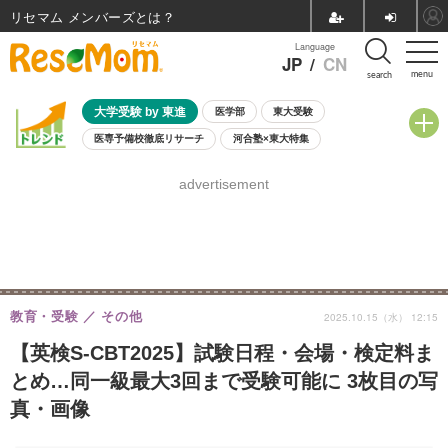
リセマム メンバーズ
Language
JP
/
CN
menu
search
大学受験 by 東進
医学部
東大受験
医専予備校徹底リサーチ
河合塾×東大特集
親子で考える大学選び
高校受験
中学受験
小学校受験
advertisement
共通テスト
夏休み
8月開催学校説明会・相談会
8月開催イベント・WS
全国公立高校 過去問
人気記事
自由研究教材（小学生向け）
自由研究教材（中学生向け）
ランキング
教育・受験
その他
2025.10.15（水） 12:15
【英検S-CBT2025】試験日程・会場・検定料ま
とめ…同一級最大3回まで受験可能に 3枚目の写
真・画像