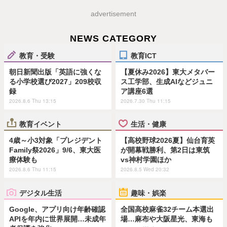
advertisement
NEWS CATEGORY
教育・受験
教育ICT
朝日新聞出版「英語に強くな
【夏休み2026】東大メタバー
る小学校選び2027」209校収
ス工学部、生成AIなどジュニ
録
ア講座6選
2026.8.6 Thu 13:15
2026.7.30 Thu 11:15
教育イベント
生活・健康
4歳～小3対象「プレジデント
【高校野球2026夏】仙台育英
Family祭2026」9/6、東大医
が開幕戦勝利、第2日は東筑
療体験も
vs神村学園ほか
2026.8.6 Thu 11:15
2026.8.5 Wed 20:32
デジタル生活
趣味・娯楽
Google、アプリ向け年齢確認
全国高校麻雀32チーム本選出
APIを年内に世界展開…未成年
場…麻布や大阪星光、東海も