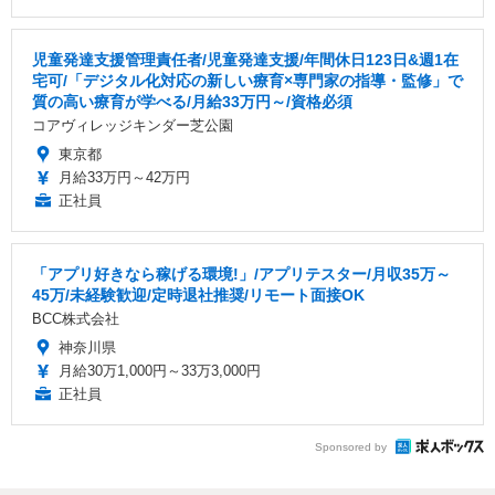
児童発達支援管理責任者/児童発達⽀援/年間休日123日&週1在
宅可/「デジタル化対応の新しい療育×専門家の指導・監修」で
質の高い療育が学べる/月給33万円～/資格必須
コアヴィレッジキンダー芝公園
東京都
月給33万円～42万円
正社員
「アプリ好きなら稼げる環境!」/アプリテスター/月収35万～
45万/未経験歓迎/定時退社推奨/リモート面接OK
BCC株式会社
神奈川県
月給30万1,000円～33万3,000円
正社員
Sponsored by