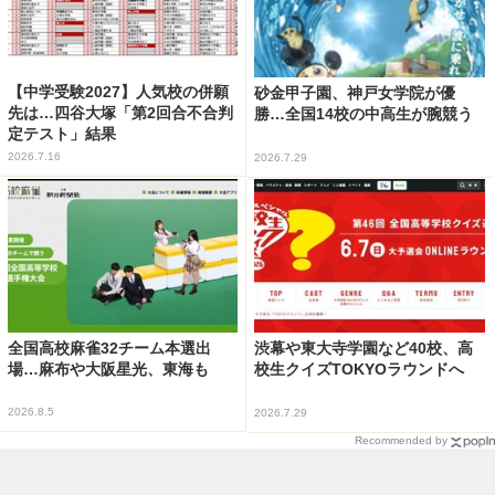
【中学受験2027】人気校の併願
砂金甲子園、神戸女学院が優
先は…四谷大塚「第2回合不合判
勝…全国14校の中高生が腕競う
定テスト」結果
2026.7.16
2026.7.29
全国高校麻雀32チーム本選出
渋幕や東大寺学園など40校、高
場…麻布や大阪星光、東海も
校生クイズTOKYOラウンドへ
2026.8.5
2026.7.29
Recommended by