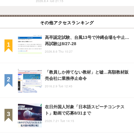
2026.8.4 Tue 21:15
その他アクセスランキング
高卒認定試験、台風13号で沖縄会場を中止…
再試験は8/27-28
2026.8.6 Thu 10:27
「教員しか持てない教材」と嘘…高額教材販
売会社に業務停止命令
2016.2.9 Tue 12:45
在日外国人対象「日本語スピーチコンテス
ト」動画で応募8/31まで
2026.7.21 Tue 14:15