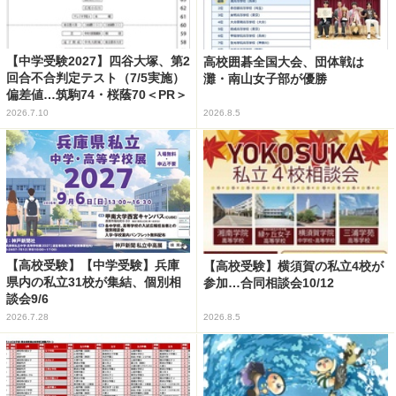
【中学受験2027】四谷大塚、第2
高校囲碁全国大会、団体戦は
回合不合判定テスト（7/5実施）
灘・南山女子部が優勝
偏差値…筑駒74・桜蔭70＜PR＞
2026.7.10
2026.8.5
【高校受験】【中学受験】兵庫
【高校受験】横須賀の私立4校が
県内の私立31校が集結、個別相
参加…合同相談会10/12
談会9/6
2026.7.28
2026.8.5