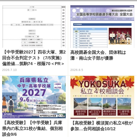
【中学受験2027】四谷大塚、第2
高校囲碁全国大会、団体戦は
回合不合判定テスト（7/5実施）
灘・南山女子部が優勝
偏差値…筑駒74・桜蔭70＜PR＞
2026.7.10
2026.8.5
【高校受験】【中学受験】兵庫
【高校受験】横須賀の私立4校が
県内の私立31校が集結、個別相
参加…合同相談会10/12
談会9/6