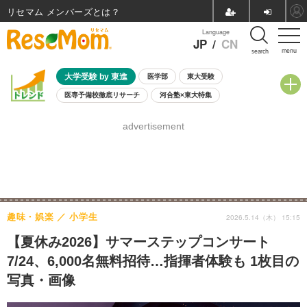
リセマム メンバーズ
Language
JP
/
CN
menu
search
大学受験 by 東進
医学部
東大受験
医専予備校徹底リサーチ
河合塾×東大特集
親子で考える大学選び
高校受験
中学受験
小学校受験
advertisement
共通テスト
夏休み
8月開催学校説明会・相談会
8月開催イベント・WS
全国公立高校 過去問
人気記事
自由研究教材（小学生向け）
自由研究教材（中学生向け）
ランキング
趣味・娯楽
小学生
2026.5.14（木） 15:15
【夏休み2026】サマーステップコンサート
7/24、6,000名無料招待…指揮者体験も 1枚目の
写真・画像