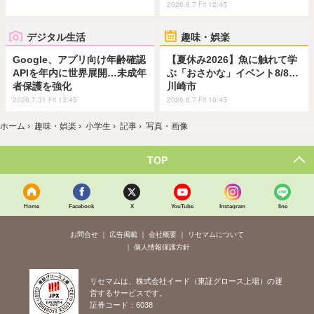
2026.8.7 Fri 12:45
デジタル生活
趣味・娯楽
Google、アプリ向け年齢確認
【夏休み2026】魚に触れて学
APIを年内に世界展開…未成年
ぶ「おさかな」イベント8/8…
者保護を強化
川崎市
2026.7.31 Fri 13:45
2026.8.7 Fri 10:45
ホーム
›
趣味・娯楽
›
小学生
›
記事
›
写真・画像
TOP
Home
Facebook
X
YouTube
Instagram
line
お問合せ
広告掲載
会社概要
リセマムについて
個人情報保護方針
リセマムは、株式会社イード（東証グロース上場）の運
営するサービスです。
証券コード：6038