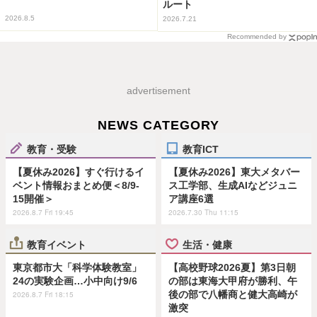
ルート
2026.8.5
2026.7.21
Recommended by
advertisement
NEWS CATEGORY
教育・受験
教育ICT
【夏休み2026】すぐ行けるイ
【夏休み2026】東大メタバー
ベント情報おまとめ便＜8/9-
ス工学部、生成AIなどジュニ
15開催＞
ア講座6選
2026.8.7 Fri 19:45
2026.7.30 Thu 11:15
教育イベント
生活・健康
東京都市大「科学体験教室」
【高校野球2026夏】第3日朝
24の実験企画…小中向け9/6
の部は東海大甲府が勝利、午
後の部で八幡商と健大高崎が
2026.8.7 Fri 18:15
激突