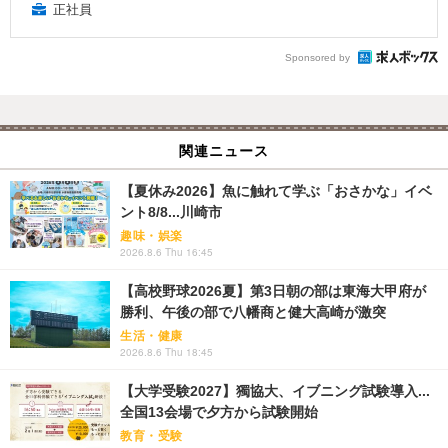
正社員
Sponsored by
関連ニュース
【夏休み2026】魚に触れて学ぶ「おさかな」イベ
ント8/8...川崎市
趣味・娯楽
2026.8.6 Thu 16:45
【高校野球2026夏】第3日朝の部は東海大甲府が
勝利、午後の部で八幡商と健大高崎が激突
生活・健康
2026.8.6 Thu 18:45
【大学受験2027】獨協大、イブニング試験導入...
全国13会場で夕方から試験開始
教育・受験