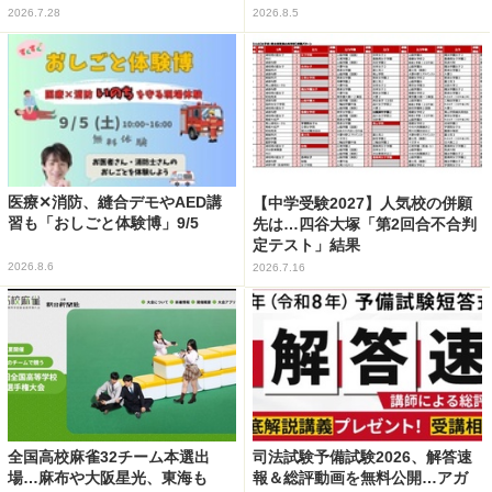
2026.7.28
2026.8.5
医療✕消防、縫合デモやAED講
【中学受験2027】人気校の併願
習も「おしごと体験博」9/5
先は…四谷大塚「第2回合不合判
定テスト」結果
2026.8.6
2026.7.16
全国高校麻雀32チーム本選出
司法試験予備試験2026、解答速
場…麻布や大阪星光、東海も
報＆総評動画を無料公開…アガ