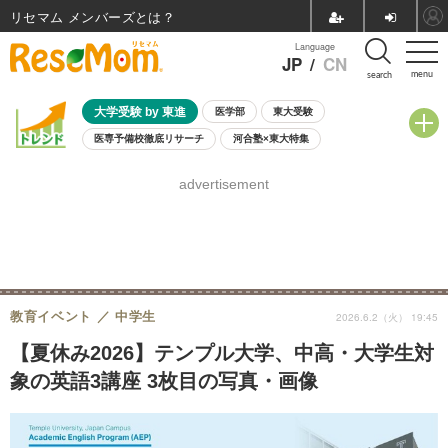
リセマム メンバーズ
Language
JP
/
CN
menu
search
大学受験 by 東進
医学部
東大受験
医専予備校徹底リサーチ
河合塾×東大特集
親子で考える大学選び
高校受験
中学受験
小学校受験
advertisement
共通テスト
夏休み
8月開催学校説明会・相談会
8月開催イベント・WS
全国公立高校 過去問
人気記事
自由研究教材（小学生向け）
自由研究教材（中学生向け）
ランキング
教育イベント
中学生
2026.6.2（火） 19:45
【夏休み2026】テンプル大学、中高・大学生対
象の英語3講座 3枚目の写真・画像