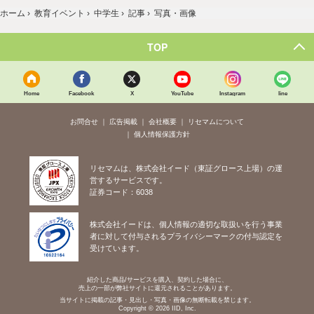
ホーム
›
教育イベント
›
中学生
›
記事
›
写真・画像
TOP
Home
Facebook
X
YouTube
Instagram
line
お問合せ
広告掲載
会社概要
リセマムについて
個人情報保護方針
リセマムは、株式会社イード（東証グロース上場）の運
営するサービスです。
証券コード：6038
株式会社イードは、個人情報の適切な取扱いを行う事業
者に対して付与されるプライバシーマークの付与認定を
受けています。
紹介した商品/サービスを購入、契約した場合に、
売上の一部が弊社サイトに還元されることがあります。
当サイトに掲載の記事・見出し・写真・画像の無断転載を禁じます。
Copyright © 2026 IID, Inc.