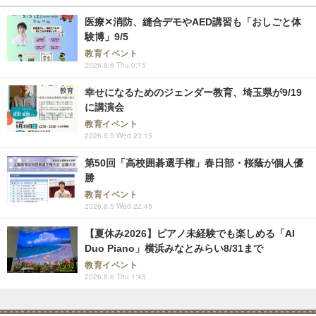
医療✕消防、縫合デモやAED講習も「おしごと体
験博」9/5
教育イベント
2026.8.6 Thu 0:15
幸せになるためのジェンダー教育、埼玉県が9/19
に講演会
教育イベント
2026.8.5 Wed 23:15
第50回「高校囲碁選手権」春日部・桜蔭が個人優
勝
教育イベント
2026.8.5 Wed 22:45
【夏休み2026】ピアノ未経験でも楽しめる「AI
Duo Piano」横浜みなとみらい8/31まで
教育イベント
2026.8.6 Thu 1:45