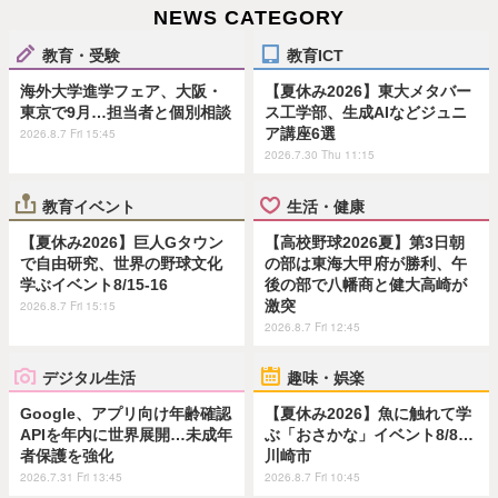
NEWS CATEGORY
教育・受験
教育ICT
海外大学進学フェア、大阪・
【夏休み2026】東大メタバー
東京で9月…担当者と個別相談
ス工学部、生成AIなどジュニ
ア講座6選
2026.8.7 Fri 15:45
2026.7.30 Thu 11:15
教育イベント
生活・健康
【夏休み2026】巨人Gタウン
【高校野球2026夏】第3日朝
で自由研究、世界の野球文化
の部は東海大甲府が勝利、午
学ぶイベント8/15-16
後の部で八幡商と健大高崎が
激突
2026.8.7 Fri 15:15
2026.8.7 Fri 12:45
デジタル生活
趣味・娯楽
Google、アプリ向け年齢確認
【夏休み2026】魚に触れて学
APIを年内に世界展開…未成年
ぶ「おさかな」イベント8/8…
者保護を強化
川崎市
2026.7.31 Fri 13:45
2026.8.7 Fri 10:45