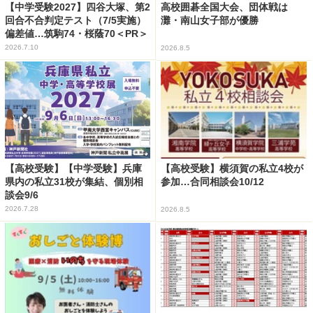
【中学受験2027】四谷大塚、第2
高校囲碁全国大会、団体戦は
回合不合判定テスト（7/5実施）
灘・南山女子部が優勝
偏差値…筑駒74・桜蔭70＜PR＞
2026.7.10
2026.8.5
【高校受験】【中学受験】兵庫
【高校受験】横須賀の私立4校が
県内の私立31校が集結、個別相
参加…合同相談会10/12
談会9/6
2026.7.28
2026.8.5