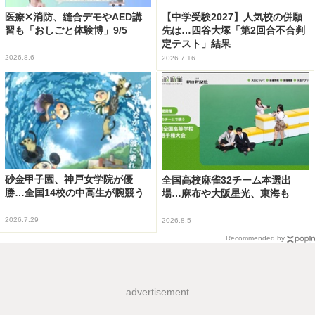
医療✕消防、縫合デモやAED講
【中学受験2027】人気校の併願
習も「おしごと体験博」9/5
先は…四谷大塚「第2回合不合判
定テスト」結果
2026.8.6
2026.7.16
砂金甲子園、神戸女学院が優
全国高校麻雀32チーム本選出
勝…全国14校の中高生が腕競う
場…麻布や大阪星光、東海も
2026.7.29
2026.8.5
Recommended by
advertisement