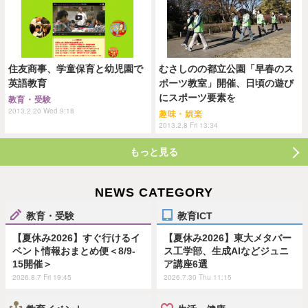
住友商事、学童保育と幼児園で
むさしのの都立公園「早春のス
英語教育
ポーツ教室」開催、日頃の遊び
にスポーツ要素を
教育・受験
2013.2.20 Wed 9:18
趣味・娯楽
2013.2.8 Fri 13:34
もっと見る
NEWS CATEGORY
教育・受験
教育ICT
【夏休み2026】すぐ行けるイ
【夏休み2026】東大メタバー
ベント情報おまとめ便＜8/9-
ス工学部、生成AIなどジュニ
15開催＞
ア講座6選
2026.8.7 Fri 19:45
2026.7.30 Thu 11:15