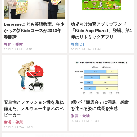
Benesseこども英語教室、年少
幼児向け知育アプリブランド
からの新Kidsコースが2013年
「Kids App Planet」登場、第1
春開講
弾はリトミックアプリ
教育・受験
教育ICT
2013.3.18 Mon 9:52
2013.3.14 Thu 12:54
安全性とファッション性を兼ね
8割が「謝恩会」に満足、感謝
備えた、ノルウェー生まれのベ
を述べる姿に成長を実感
ビーカー
教育・受験
2013.3.11 Mon 13:19
生活・健康
2013.3.13 Wed 16:31