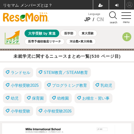
リセマム メンバーズ
Language
JP
/
CN
menu
search
大学受験 by 東進
医学部
東大受験
医専予備校徹底リサーチ
河合塾×東大特集
親子で考える大学選び
高校受験
中学受験
小学校受験
未就学児に関するニュースまとめ一覧(530 ページ目)
共通テスト
夏休み
8月開催学校説明会・相談会
8月開催イベント・WS
全国公立高校 過去問
人気記事
ランドセル
STEM教育／STEAM教育
自由研究教材（小学生向け）
自由研究教材（中学生向け）
ランキング
小学校受験2025
プログラミング教育
乳幼児
幼児
保育園
幼稚園
お稽古・習い事
小学校受験
小学校受験2026