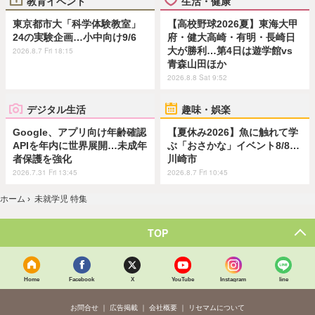
教育イベント
生活・健康
東京都市大「科学体験教室」
【高校野球2026夏】東海大甲
24の実験企画…小中向け9/6
府・健大高崎・有明・長崎日
大が勝利…第4日は遊学館vs
2026.8.7 Fri 18:15
青森山田ほか
2026.8.8 Sat 9:52
デジタル生活
趣味・娯楽
Google、アプリ向け年齢確認
【夏休み2026】魚に触れて学
APIを年内に世界展開…未成年
ぶ「おさかな」イベント8/8…
者保護を強化
川崎市
2026.7.31 Fri 13:45
2026.8.7 Fri 10:45
ホーム
›
未就学児 特集
TOP
Home
Facebook
X
YouTube
Instagram
line
お問合せ
広告掲載
会社概要
リセマムについて