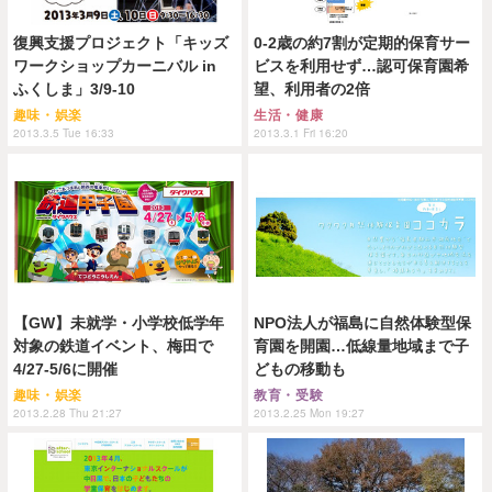
復興支援プロジェクト「キッズ
0-2歳の約7割が定期的保育サー
ワークショップカーニバル in
ビスを利用せず…認可保育園希
ふくしま」3/9-10
望、利用者の2倍
趣味・娯楽
生活・健康
2013.3.5 Tue 16:33
2013.3.1 Fri 16:20
【GW】未就学・小学校低学年
NPO法人が福島に自然体験型保
対象の鉄道イベント、梅田で
育園を開園…低線量地域まで子
4/27-5/6に開催
どもの移動も
趣味・娯楽
教育・受験
2013.2.28 Thu 21:27
2013.2.25 Mon 19:27