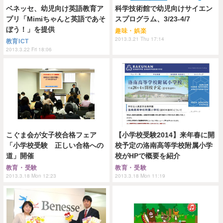
ベネッセ、幼児向け英語教育ア
科学技術館で幼児向けサイエン
プリ「Mimiちゃんと英語であそ
スプログラム、3/23-4/7
ぼう！」を提供
趣味・娯楽
2013.3.21 Thu 17:14
教育ICT
2013.3.22 Fri 18:06
こぐま会が女子校合格フェア
【小学校受験2014】来年春に開
「小学校受験 正しい合格への
校予定の洛南高等学校附属小学
道」開催
校がHPで概要を紹介
教育・受験
教育・受験
2013.3.18 Mon 12:23
2013.3.18 Mon 11:19