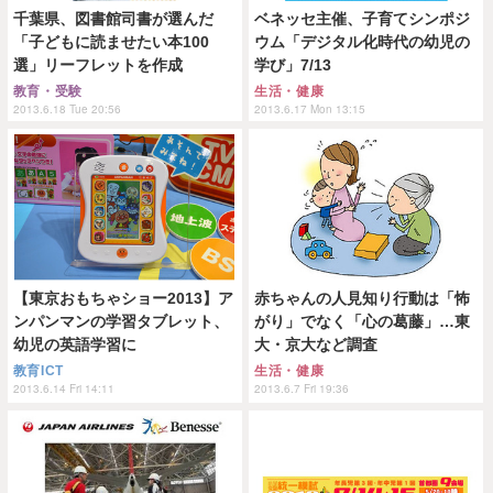
千葉県、図書館司書が選んだ
ベネッセ主催、子育てシンポジ
「子どもに読ませたい本100
ウム「デジタル化時代の幼児の
選」リーフレットを作成
学び」7/13
教育・受験
生活・健康
2013.6.18 Tue 20:56
2013.6.17 Mon 13:15
【東京おもちゃショー2013】ア
赤ちゃんの人見知り行動は「怖
ンパンマンの学習タブレット、
がり」でなく「心の葛藤」…東
幼児の英語学習に
大・京大など調査
教育ICT
生活・健康
2013.6.14 Fri 14:11
2013.6.7 Fri 19:36