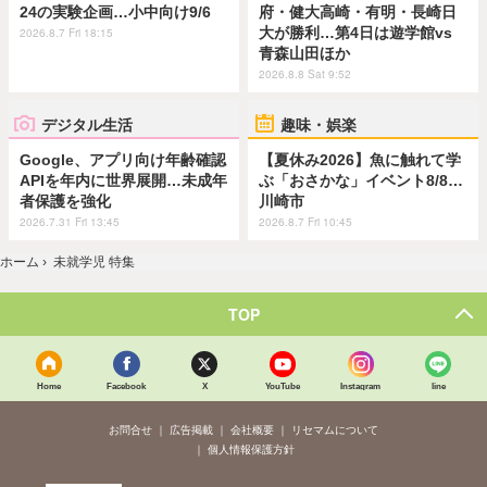
24の実験企画…小中向け9/6
府・健大高崎・有明・長崎日
大が勝利…第4日は遊学館vs
2026.8.7 Fri 18:15
青森山田ほか
2026.8.8 Sat 9:52
デジタル生活
趣味・娯楽
Google、アプリ向け年齢確認
【夏休み2026】魚に触れて学
APIを年内に世界展開…未成年
ぶ「おさかな」イベント8/8…
者保護を強化
川崎市
2026.7.31 Fri 13:45
2026.8.7 Fri 10:45
ホーム
›
未就学児 特集
TOP
Home
Facebook
X
YouTube
Instagram
line
お問合せ
広告掲載
会社概要
リセマムについて
個人情報保護方針