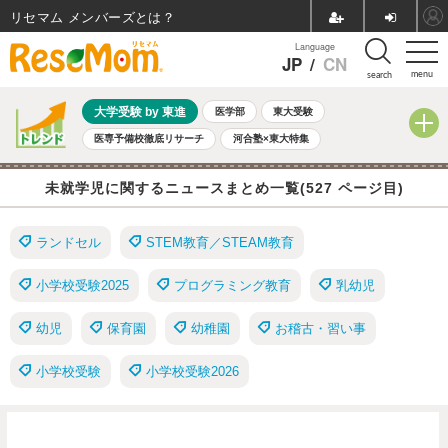
リセマム メンバーズ
Language
JP
/
CN
menu
search
大学受験 by 東進
医学部
東大受験
医専予備校徹底リサーチ
河合塾×東大特集
親子で考える大学選び
高校受験
中学受験
小学校受験
未就学児に関するニュースまとめ一覧(527 ページ目)
共通テスト
夏休み
8月開催学校説明会・相談会
8月開催イベント・WS
全国公立高校 過去問
人気記事
ランドセル
STEM教育／STEAM教育
自由研究教材（小学生向け）
自由研究教材（中学生向け）
ランキング
小学校受験2025
プログラミング教育
乳幼児
幼児
保育園
幼稚園
お稽古・習い事
小学校受験
小学校受験2026