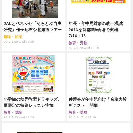
JALとベネッセ「そらとぶ自由
年長・年中児対象の統一模試
研究」冊子配布や北海道ツアー
2013を首都圏9会場で実施
7/14・15
趣味・娯楽
2013.5.29 Wed 16:39
教育・受験
2013.5.29 Wed 13:15
小学館の幼児教室ドラキッズ、
伸芽会が年中児向け「合格力診
夏限定の特別レッスン実施
断テスト」開催
教育・受験
教育・受験
2013.5.22 Wed 16:20
2013.5.17 Fri 15:19