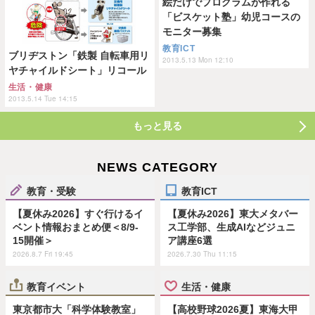
絵だけでプログラムが作れる
「ビスケット塾」幼児コースの
モニター募集
教育ICT
ブリヂストン「鉄製 自転車用リ
2013.5.13 Mon 12:10
ヤチャイルドシート」リコール
生活・健康
2013.5.14 Tue 14:15
もっと見る
NEWS CATEGORY
教育・受験
教育ICT
【夏休み2026】すぐ行けるイ
【夏休み2026】東大メタバー
ベント情報おまとめ便＜8/9-
ス工学部、生成AIなどジュニ
15開催＞
ア講座6選
2026.8.7 Fri 19:45
2026.7.30 Thu 11:15
教育イベント
生活・健康
東京都市大「科学体験教室」
【高校野球2026夏】東海大甲