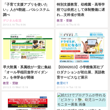
「子育て支援アプリを使いた
特別支援教育、幼稚園・高等学
い」人が4割超…パルシステム
校では依然として体制整備に遅
調べ
れ…文科省が発表
デジタル生活
教育・受験
2013.5.16 Thu 9:06
2013.5.16 Thu 8:15
早大附属・系属校が一堂に集結
【EDIX2013】小学館集英社プ
「オール早稲田進学ガイダン
ロダクションが初出展、英語教
ス」を伸芽会が開催
育サービスなど展示
教育・受験
教育ICT
2013.5.15 Wed 15:19
2013.5.14 Tue 15:16