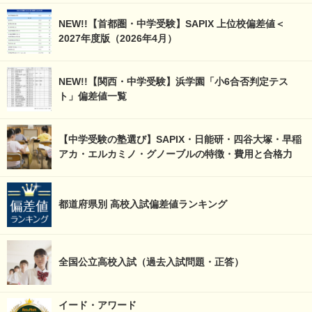
NEW!!【首都圏・中学受験】SAPIX 上位校偏差値＜
2027年度版（2026年4月）
NEW!!【関西・中学受験】浜学園「小6合否判定テス
ト」偏差値一覧
【中学受験の塾選び】SAPIX・日能研・四谷大塚・早稲
アカ・エルカミノ・グノーブルの特徴・費用と合格力
都道府県別 高校入試偏差値ランキング
全国公立高校入試（過去入試問題・正答）
イード・アワード