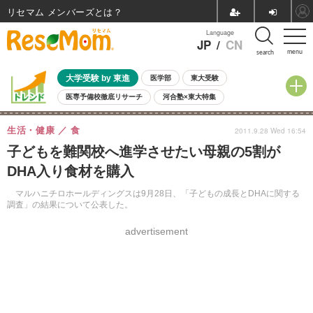
リセマム メンバーズ
Language
JP
/
CN
menu
search
大学受験 by 東進
医学部
東大受験
医専予備校徹底リサーチ
河合塾×東大特集
親子で考える大学選び
高校受験
中学受験
小学校受験
生活・健康
食
2011.9.28 Wed 16:54
共通テスト
夏休み
8月開催学校説明会・相談会
子どもを難関校へ進学させたい母親の5割が
8月開催イベント・WS
全国公立高校 過去問
人気記事
DHA入り食材を購入
自由研究教材（小学生向け）
自由研究教材（中学生向け）
ランキング
マルハニチロホールディングスは9月28日、「子どもの成長とDHAに関する
調査」の結果について公表した。
advertisement