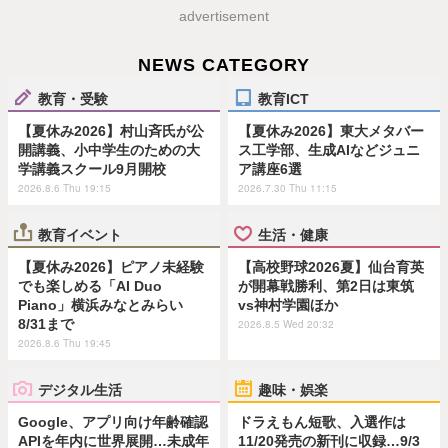
advertisement
NEWS CATEGORY
教育・受験
教育ICT
【夏休み2026】村山斉氏が公
【夏休み2026】東大メタバー
開講義、小中学生のための大
ス工学部、生成AIなどジュニ
学講義スクール9月開校
ア講座6選
2026.8.6 Thu 19:15
2026.7.30 Thu 11:15
教育イベント
生活・健康
【夏休み2026】ピアノ未経験
【高校野球2026夏】仙台育英
でも楽しめる「AI Duo
が開幕戦勝利、第2日は東筑
Piano」横浜みなとみらい
vs神村学園ほか
8/31まで
2026.8.5 Wed 20:32
2026.8.6 Thu 19:45
デジタル生活
趣味・娯楽
Google、アプリ向け年齢確認
ドラえもん短歌、入選作は
APIを年内に世界展開…未成年
11/20発売の新刊に収録…9/3