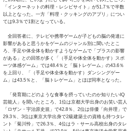
「インターネットの料理・レシピサイト」が51.7％で半数
以上となった。一方「料理・クッキングのアプリ」につい
ては9.3％で1割となっている。
全回答者に、テレビや携帯ゲームが子どもの脳の発達に
影響があると思うかをゲームのジャンル別に聞いたとこ
ろ、手足や体全体を動かすようなゲームで「プラスの影響
がある」との回答が多く「（手足や体全体を動かす）スポ
ーツ体感ゲーム」では48.4％と「脳トレゲーム」の43.6％
を上回り、「（手足や体全体を動かす）ダンシングゲー
ム」は43.5％と、「脳トレゲーム」とほぼ同率となった。
「発育期にどのような食事を摂っていたのか知りたいIQ
芸能人」を聞いたところ、1位は京都大学出身のお笑い芸人
「ロザン・宇治原史規」で42.8％、2位は俳優「向井理」で
29.3％、3位は東京大学出身で2級建築士の資格も持つタレ
ント「菊川怜」で26.3％、4位はラ・サール高校出身のタレ