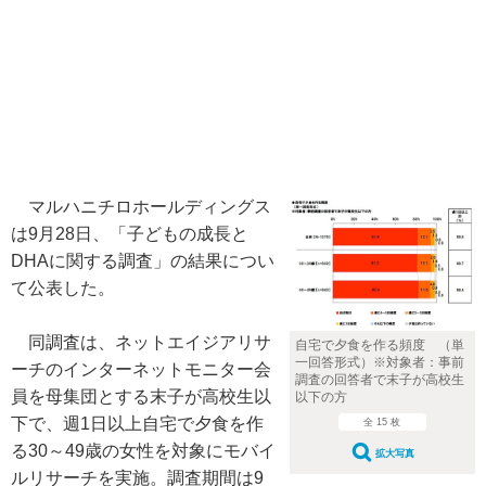
マルハニチロホールディングス
は9月28日、「子どもの成長と
DHAに関する調査」の結果につい
て公表した。
同調査は、ネットエイジアリサ
自宅で夕食を作る頻度 （単
一回答形式）※対象者：事前
ーチのインターネットモニター会
調査の回答者で末子が高校生
員を母集団とする末子が高校生以
以下の方
下で、週1日以上自宅で夕食を作
全 15 枚
る30～49歳の女性を対象にモバイ
拡大写真
ルリサーチを実施。調査期間は9