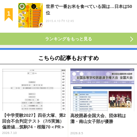
世界で一番お米を食べている国は…日本は50
位
2015.4.10 Fri 12:45
ランキングをもっと見る
こちらの記事もおすすめ
【中学受験2027】四谷大塚、第2
高校囲碁全国大会、団体戦は
回合不合判定テスト（7/5実施）
灘・南山女子部が優勝
偏差値…筑駒74・桜蔭70＜PR＞
2026.7.10
2026.8.5