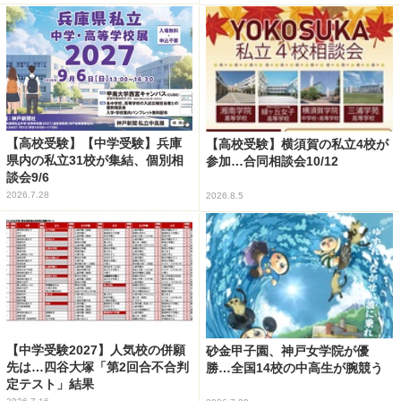
【高校受験】【中学受験】兵庫
【高校受験】横須賀の私立4校が
県内の私立31校が集結、個別相
参加…合同相談会10/12
談会9/6
2026.7.28
2026.8.5
【中学受験2027】人気校の併願
砂金甲子園、神戸女学院が優
先は…四谷大塚「第2回合不合判
勝…全国14校の中高生が腕競う
定テスト」結果