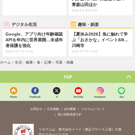
青森山田ほか
2026.8.8 Sat 9:52
デジタル生活
趣味・娯楽
Google、アプリ向け年齢確認
【夏休み2026】魚に触れて学
APIを年内に世界展開…未成年
ぶ「おさかな」イベント8/8…
者保護を強化
川崎市
2026.7.31 Fri 13:45
2026.8.7 Fri 10:45
ホーム
›
生活・健康
›
食
›
記事
›
写真・画像
TOP
Home
Facebook
X
YouTube
Instagram
line
お問合せ
広告掲載
会社概要
リセマムについて
個人情報保護方針
リセマムは、株式会社イード（東証グロース上場）の運
営するサービスです。