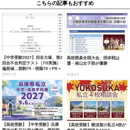
こちらの記事もおすすめ
【中学受験2027】四谷大塚、第2
高校囲碁全国大会、団体戦は
回合不合判定テスト（7/5実施）
灘・南山女子部が優勝
偏差値…筑駒74・桜蔭70＜PR＞
2026.7.10
2026.8.5
【高校受験】【中学受験】兵庫
【高校受験】横須賀の私立4校が