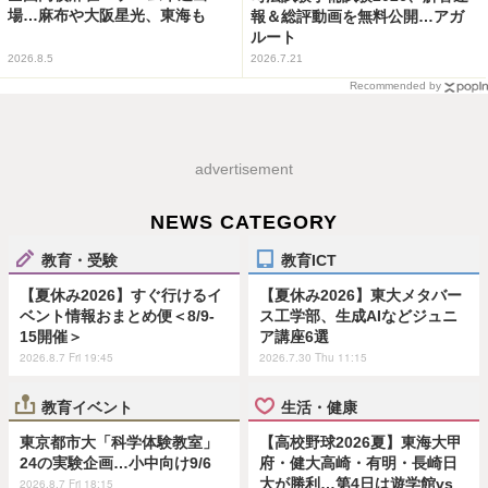
場…麻布や大阪星光、東海も
報＆総評動画を無料公開…アガ
ルート
2026.8.5
2026.7.21
Recommended by
advertisement
NEWS CATEGORY
教育・受験
教育ICT
【夏休み2026】すぐ行けるイ
【夏休み2026】東大メタバー
ベント情報おまとめ便＜8/9-
ス工学部、生成AIなどジュニ
15開催＞
ア講座6選
2026.8.7 Fri 19:45
2026.7.30 Thu 11:15
教育イベント
生活・健康
東京都市大「科学体験教室」
【高校野球2026夏】東海大甲
24の実験企画…小中向け9/6
府・健大高崎・有明・長崎日
大が勝利…第4日は遊学館vs
2026.8.7 Fri 18:15