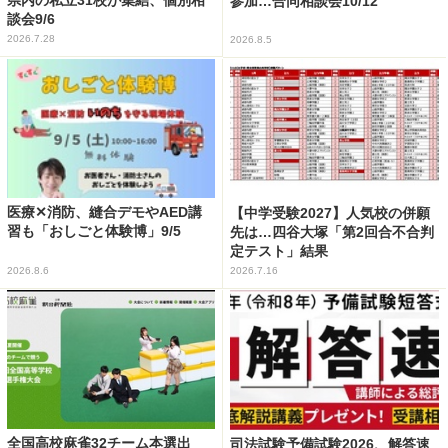
県内の私立31校が集結、個別相
参加…合同相談会10/12
談会9/6
2026.7.28
2026.8.5
医療✕消防、縫合デモやAED講
【中学受験2027】人気校の併願
習も「おしごと体験博」9/5
先は…四谷大塚「第2回合不合判
定テスト」結果
2026.8.6
2026.7.16
全国高校麻雀32チーム本選出
司法試験予備試験2026、解答速