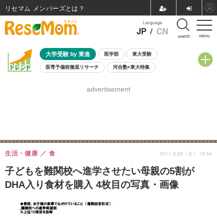
リセマム メンバーズ
Language
JP
/
CN
menu
search
大学受験 by 東進
医学部
東大受験
医専予備校徹底リサーチ
河合塾×東大特集
親子で考える大学選び
高校受験
中学受験
小学校受験
advertisement
共通テスト
夏休み
8月開催学校説明会・相談会
8月開催イベント・WS
全国公立高校 過去問
人気記事
自由研究教材（小学生向け）
自由研究教材（中学生向け）
ランキング
生活・健康
食
2011.9.28（水） 16:54
子どもを難関校へ進学させたい母親の5割が
DHA入り食材を購入 4枚目の写真・画像