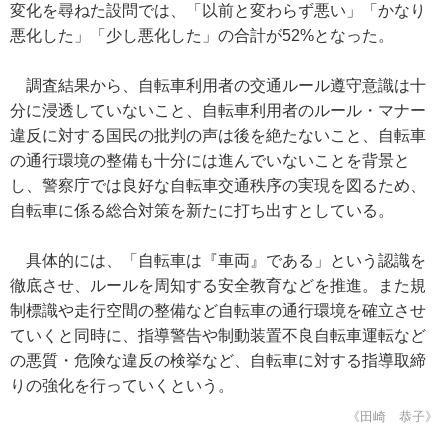
変化を尋ねた設問では、「以前と変わらず悪い」「かなり
悪化した」「少し悪化した」の合計が52%となった。
調査結果から、自転車利用者の交通ルール遵守意識は十
分に浸透していないこと、自転車利用者のルール・マナー
違反に対する国民の批判の声は後を絶たないこと、自転車
の通行環境の整備も十分には進んでいないことを背景と
し、警察庁では良好な自転車交通秩序の実現を図るため、
自転車に係る総合対策を新たに打ち出すとしている。
具体的には、「自転車は『車両』である」という認識を
徹底させ、ルールを周知する安全教育などを推進。また規
制標識や走行空間の整備など自転車の通行環境を確立させ
ていくと同時に、指導警告や制動装置不良自転車運転など
の悪質・危険な違反の検挙など、自転車に対する指導取締
りの強化を行っていくという。
《田崎 恭子》