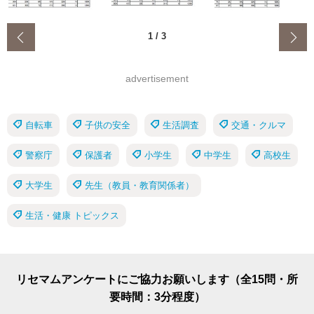
‹
1
/
3
advertisement
自転車
子供の安全
生活調査
交通・クルマ
警察庁
保護者
小学生
中学生
高校生
大学生
先生（教員・教育関係者）
生活・健康 トピックス
リセマムアンケートにご協力お願いします（全15問・所
要時間：3分程度）