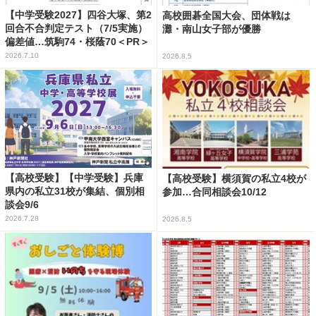
【中学受験2027】四谷大塚、第2
高校囲碁全国大会、団体戦は
回合不合判定テスト（7/5実施）
灘・南山女子部が優勝
偏差値…筑駒74・桜蔭70＜PR＞
2026.7.10
2026.8.5
【高校受験】【中学受験】兵庫
【高校受験】横須賀の私立4校が
県内の私立31校が集結、個別相
参加…合同相談会10/12
談会9/6
2026.7.28
2026.8.5