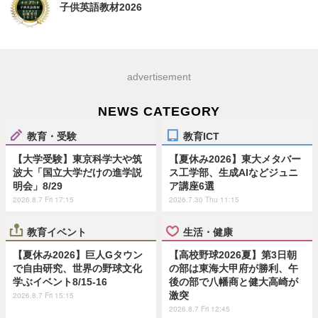
子供英語教材2026
advertisement
NEWS CATEGORY
教育・受験
教育ICT
【大学受験】東京科学大や筑
【夏休み2026】東大メタバー
波大「国立大学だけの進学説
ス工学部、生成AIなどジュニ
明会」8/29
ア講座6選
2026.8.7 Fri 17:15
2026.7.30 Thu 11:15
教育イベント
生活・健康
【夏休み2026】巨人Gタウン
【高校野球2026夏】第3日朝
で自由研究、世界の野球文化
の部は東海大甲府が勝利、午
学ぶイベント8/15-16
後の部で八幡商と健大高崎が
激突
2026.8.7 Fri 15:15
2026.8.7 Fri 12:45