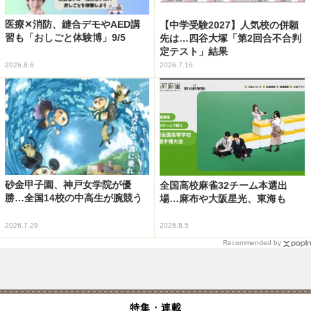
医療✕消防、縫合デモやAED講
【中学受験2027】人気校の併願
習も「おしごと体験博」9/5
先は…四谷大塚「第2回合不合判
定テスト」結果
2026.8.6
2026.7.16
砂金甲子園、神戸女学院が優
全国高校麻雀32チーム本選出
勝…全国14校の中高生が腕競う
場…麻布や大阪星光、東海も
2026.7.29
2026.8.5
Recommended by
特集・連載