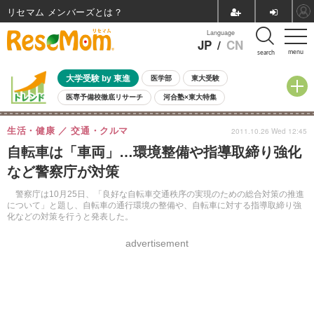
リセマム メンバーズ
Language
JP
/
CN
menu
search
大学受験 by 東進
医学部
東大受験
医専予備校徹底リサーチ
河合塾×東大特集
親子で考える大学選び
高校受験
中学受験
小学校受験
生活・健康
交通・クルマ
2011.10.26 Wed 12:45
共通テスト
夏休み
8月開催学校説明会・相談会
自転車は「車両」…環境整備や指導取締り強化
8月開催イベント・WS
全国公立高校 過去問
人気記事
など警察庁が対策
自由研究教材（小学生向け）
自由研究教材（中学生向け）
ランキング
警察庁は10月25日、「良好な自転車交通秩序の実現のための総合対策の推進
について」と題し、自転車の通行環境の整備や、自転車に対する指導取締り強
化などの対策を行うと発表した。
advertisement