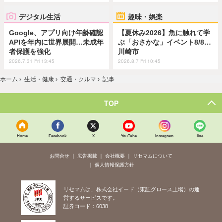
デジタル生活
趣味・娯楽
Google、アプリ向け年齢確認
【夏休み2026】魚に触れて学
APIを年内に世界展開…未成年
ぶ「おさかな」イベント8/8…
者保護を強化
川崎市
2026.7.31 Fri 13:45
2026.8.7 Fri 10:45
ホーム
›
生活・健康
›
交通・クルマ
›
記事
TOP
Home
Facebook
X
YouTube
Instagram
line
お問合せ
広告掲載
会社概要
リセマムについて
個人情報保護方針
リセマムは、株式会社イード（東証グロース上場）の運
営するサービスです。
証券コード：6038