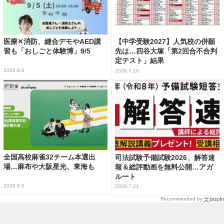
医療✕消防、縫合デモやAED講
【中学受験2027】人気校の併願
習も「おしごと体験博」9/5
先は…四谷大塚「第2回合不合判
定テスト」結果
2026.8.6
2026.7.16
全国高校麻雀32チーム本選出
司法試験予備試験2026、解答速
場…麻布や大阪星光、東海も
報＆総評動画を無料公開…アガ
ルート
2026.8.5
2026.7.21
Recommended by