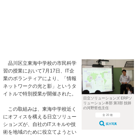
品川区立東海中学校の市民科学
習の授業において7月17日、IT企
業のボランティアにより、「情報
ネットワークの光と影」というタ
イトルで特別授業が開催された。
日立ソリューションズ ERPソ
リューション本部 第3部 技師
の河野哲也主任
この取組みは、東海中学校近く
全 20 枚
にオフィスを構える日立ソリュー
ションズが、自社のITスキルや技
拡大写真
術を地域のために役立てようとい