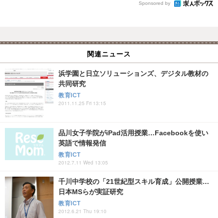
Sponsored by
関連ニュース
浜学園と日立ソリューションズ、デジタル教材の
共同研究
教育ICT
2011.11.25 Fri 13:15
品川女子学院がiPad活用授業…Facebookを使い
英語で情報発信
教育ICT
2012.7.11 Wed 13:05
千川中学校の「21世紀型スキル育成」公開授業…
日本MSらが実証研究
教育ICT
2012.6.21 Thu 19:10