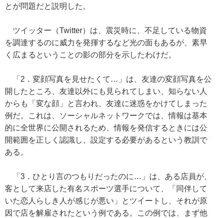
とが問題だと説明した。
ツイッター（Twitter）は、震災時に、不足している物資
を調達するのに威力を発揮するなど光の面もあるが、素早
く広まるということの影の部分を示したわけだ。
「2．変顔写真を見せたくて…」は、友達の変顔写真を公
開したところ、友達以外にも見られてしまい、知らない人
からも「変な顔」と言われ、友達に迷惑をかけてしまった
例だ。これは、ソーシャルネットワークでは、情報は基本
的に全世界に公開されるため、情報を発信するときには公
開範囲を正しく認識し、設定する必要があるという教訓で
ある。
「3．ひとり言のつもりだったのに…」は、ある店員が、
客として来店した有名スポーツ選手について、「同伴して
いた恋人らしき人が感じが悪い」とツイートし、それが原
因で店を解雇されたという例である。この例では、まず他