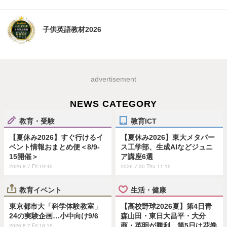
子供英語教材2026
advertisement
NEWS CATEGORY
教育・受験
教育ICT
【夏休み2026】すぐ行けるイ
【夏休み2026】東大メタバー
ベント情報おまとめ便＜8/9-
ス工学部、生成AIなどジュニ
15開催＞
ア講座6選
2026.8.7 Fri 19:45
2026.7.30 Thu 11:15
教育イベント
生活・健康
東京都市大「科学体験教室」
【高校野球2026夏】第4日青
24の実験企画…小中向け9/6
森山田・東日大昌平・大分
商・英明が勝利、第5日は花巻
2026.8.7 Fri 18:15