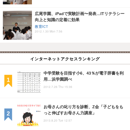
広尾学園、iPadで実験計画〜発表…ITリテラシー
向上と知識の定着に効果
教育ICT
2012.1.30 Mon 7:56
インターネットアクセスランキング
中学受験を目指す小6、43％が電子辞書を利
用…浜学園調べ
2012.7.26 Thu 15:36
お母さんの叱り方を診断、Z会「子どもをも
っと伸ばすお母さん力講座」
2013.8.20 Tue 12:57