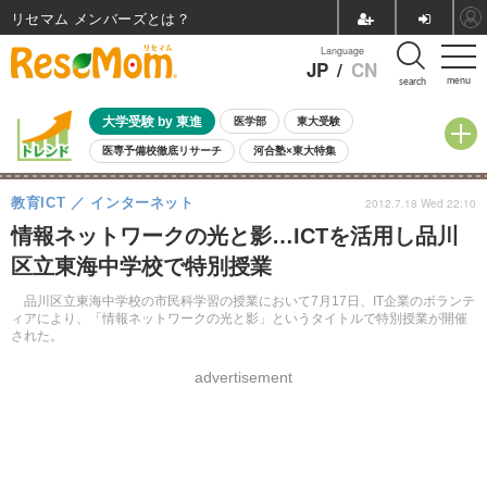
リセマム メンバーズ
Language
JP
/
CN
menu
search
大学受験 by 東進
医学部
東大受験
医専予備校徹底リサーチ
河合塾×東大特集
親子で考える大学選び
高校受験
中学受験
小学校受験
教育ICT
インターネット
2012.7.18 Wed 22:10
共通テスト
夏休み
8月開催学校説明会・相談会
情報ネットワークの光と影…ICTを活用し品川
8月開催イベント・WS
全国公立高校 過去問
人気記事
区立東海中学校で特別授業
自由研究教材（小学生向け）
自由研究教材（中学生向け）
ランキング
品川区立東海中学校の市民科学習の授業において7月17日、IT企業のボランテ
ィアにより、「情報ネットワークの光と影」というタイトルで特別授業が開催
された。
advertisement