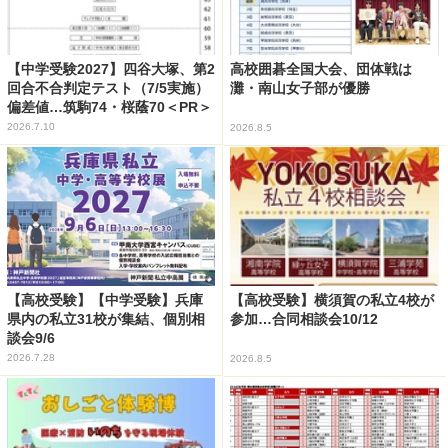
【中学受験2027】四谷大塚、第2
高校囲碁全国大会、団体戦は
回合不合判定テスト（7/5実施）
灘・南山女子部が優勝
偏差値…筑駒74・桜蔭70＜PR＞
2026.7.10
2026.8.5
【高校受験】【中学受験】兵庫
【高校受験】横須賀の私立4校が
県内の私立31校が集結、個別相
参加…合同相談会10/12
談会9/6
2026.7.28
2026.8.5