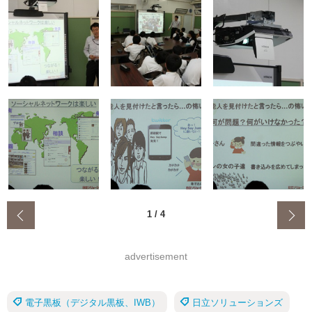
‹
1
/
4
advertisement
電子黒板（デジタル黒板、IWB）
日立ソリューションズ