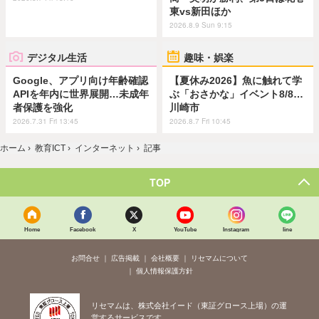
東vs新田ほか
2026.8.9 Sun 9:15
デジタル生活
趣味・娯楽
Google、アプリ向け年齢確認
【夏休み2026】魚に触れて学
APIを年内に世界展開…未成年
ぶ「おさかな」イベント8/8…
者保護を強化
川崎市
2026.7.31 Fri 13:45
2026.8.7 Fri 10:45
ホーム
›
教育ICT
›
インターネット
›
記事
TOP
Home
Facebook
X
YouTube
Instagram
line
お問合せ
広告掲載
会社概要
リセマムについて
個人情報保護方針
リセマムは、株式会社イード（東証グロース上場）の運
営するサービスです。