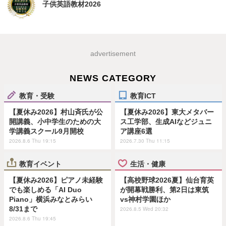
子供英語教材2026
advertisement
NEWS CATEGORY
教育・受験
教育ICT
【夏休み2026】村山斉氏が公
【夏休み2026】東大メタバー
開講義、小中学生のための大
ス工学部、生成AIなどジュニ
学講義スクール9月開校
ア講座6選
2026.8.6 Thu 19:15
2026.7.30 Thu 11:15
教育イベント
生活・健康
【夏休み2026】ピアノ未経験
【高校野球2026夏】仙台育英
でも楽しめる「AI Duo
が開幕戦勝利、第2日は東筑
Piano」横浜みなとみらい
vs神村学園ほか
8/31まで
2026.8.5 Wed 20:32
2026.8.6 Thu 19:45