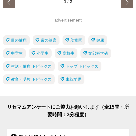
‹
1
/
2
advertisement
目の健康
歯の健康
幼稚園
健康
中学生
小学生
高校生
文部科学省
生活・健康 トピックス
トップ トピックス
教育・受験 トピックス
未就学児
リセマムアンケートにご協力お願いします（全15問・所
要時間：3分程度）