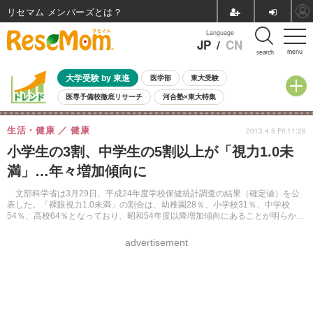
リセマム メンバーズ
Language
JP
/
CN
menu
search
大学受験 by 東進
医学部
東大受験
医専予備校徹底リサーチ
河合塾×東大特集
親子で考える大学選び
高校受験
中学受験
小学校受験
生活・健康
健康
2013.4.5 Fri 11:28
共通テスト
夏休み
8月開催学校説明会・相談会
小学生の3割、中学生の5割以上が「視力1.0未
8月開催イベント・WS
全国公立高校 過去問
人気記事
満」…年々増加傾向に
自由研究教材（小学生向け）
自由研究教材（中学生向け）
ランキング
文部科学省は3月29日、平成24年度学校保健統計調査の結果（確定値）を公
表した。「裸眼視力1.0未満」の割合は、幼稚園28％、小学校31％、中学校
54％、高校64％となっており、昭和54年度以降増加傾向にあることが明らかに
なった。
advertisement