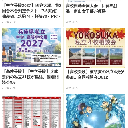
【中学受験2027】四谷大塚、第2
高校囲碁全国大会、団体戦は
回合不合判定テスト（7/5実施）
灘・南山女子部が優勝
偏差値…筑駒74・桜蔭70＜PR＞
2026.7.10
2026.8.5
【高校受験】【中学受験】兵庫
【高校受験】横須賀の私立4校が
県内の私立31校が集結、個別相
参加…合同相談会10/12
談会9/6
2026.7.28
2026.8.5