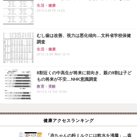
生活・健康
2013.3.29 Fri 13:23
むし歯は改善、視力は悪化傾向…文科省学校保健
調査
生活・健康
2012.12.26 Wed 12:14
8割近くの中高生が将来に前向き、親の9割は子ど
もの将来が不安…NHK意識調査
教育・受験
2013.3.12 Tue 12:30
健康アクセスランキング
「赤ちゃんの粉ミルクには軟水を沸騰」…森