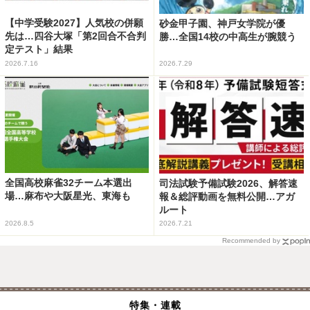
【中学受験2027】人気校の併願
砂金甲子園、神戸女学院が優
先は…四谷大塚「第2回合不合判
勝…全国14校の中高生が腕競う
定テスト」結果
2026.7.16
2026.7.29
全国高校麻雀32チーム本選出
司法試験予備試験2026、解答速
場…麻布や大阪星光、東海も
報＆総評動画を無料公開…アガ
ルート
2026.8.5
2026.7.21
Recommended by
特集・連載