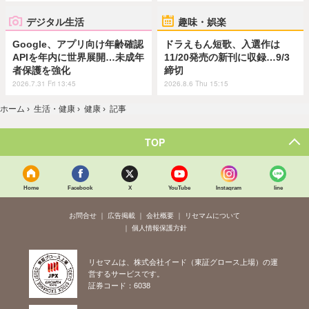
デジタル生活
趣味・娯楽
Google、アプリ向け年齢確認
ドラえもん短歌、入選作は
APIを年内に世界展開…未成年
11/20発売の新刊に収録…9/3
者保護を強化
締切
2026.7.31 Fri 13:45
2026.8.6 Thu 15:15
ホーム
›
生活・健康
›
健康
›
記事
TOP
Home
Facebook
X
YouTube
Instagram
line
お問合せ
広告掲載
会社概要
リセマムについて
個人情報保護方針
リセマムは、株式会社イード（東証グロース上場）の運
営するサービスです。
証券コード：6038