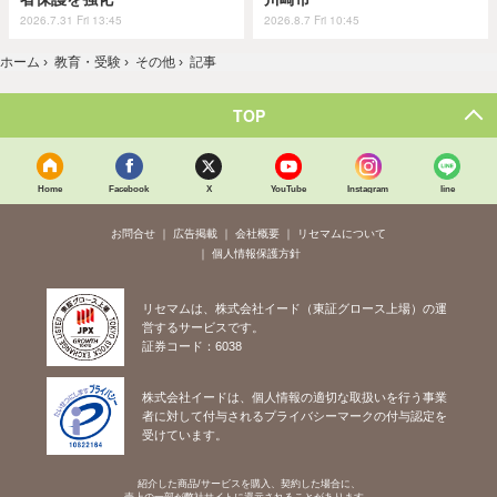
2026.7.31 Fri 13:45
2026.8.7 Fri 10:45
ホーム
›
教育・受験
›
その他
›
記事
TOP
Home
Facebook
X
YouTube
Instagram
line
お問合せ
広告掲載
会社概要
リセマムについて
個人情報保護方針
リセマムは、株式会社イード（東証グロース上場）の運
営するサービスです。
証券コード：6038
株式会社イードは、個人情報の適切な取扱いを行う事業
者に対して付与されるプライバシーマークの付与認定を
受けています。
紹介した商品/サービスを購入、契約した場合に、