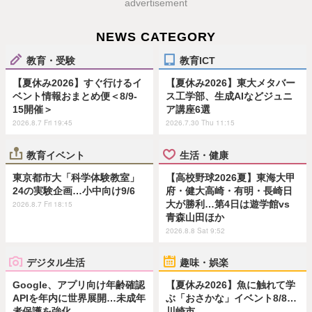
advertisement
NEWS CATEGORY
教育・受験
教育ICT
【夏休み2026】すぐ行けるイ
【夏休み2026】東大メタバー
ベント情報おまとめ便＜8/9-
ス工学部、生成AIなどジュニ
15開催＞
ア講座6選
2026.8.7 Fri 19:45
2026.7.30 Thu 11:15
教育イベント
生活・健康
東京都市大「科学体験教室」
【高校野球2026夏】東海大甲
24の実験企画…小中向け9/6
府・健大高崎・有明・長崎日
大が勝利…第4日は遊学館vs
2026.8.7 Fri 18:15
青森山田ほか
2026.8.8 Sat 9:52
デジタル生活
趣味・娯楽
Google、アプリ向け年齢確認
【夏休み2026】魚に触れて学
APIを年内に世界展開…未成年
ぶ「おさかな」イベント8/8…
者保護を強化
川崎市