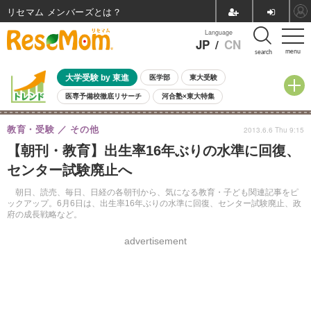
リセマム メンバーズ
Language
JP
/
CN
menu
search
大学受験 by 東進
医学部
東大受験
医専予備校徹底リサーチ
河合塾×東大特集
親子で考える大学選び
高校受験
中学受験
小学校受験
教育・受験
その他
2013.6.6 Thu 9:15
共通テスト
夏休み
8月開催学校説明会・相談会
【朝刊・教育】出生率16年ぶりの水準に回復、
8月開催イベント・WS
全国公立高校 過去問
人気記事
センター試験廃止へ
自由研究教材（小学生向け）
自由研究教材（中学生向け）
ランキング
朝日、読売、毎日、日経の各朝刊から、気になる教育・子ども関連記事をピ
ックアップ。6月6日は、出生率16年ぶりの水準に回復、センター試験廃止、政
府の成長戦略など。
advertisement