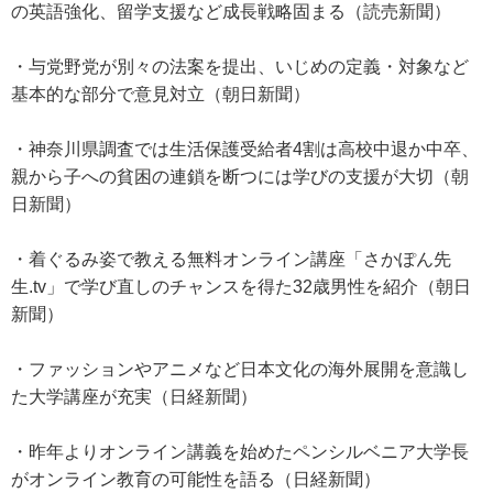
の英語強化、留学支援など成長戦略固まる（読売新聞）
・与党野党が別々の法案を提出、いじめの定義・対象など
基本的な部分で意見対立（朝日新聞）
・神奈川県調査では生活保護受給者4割は高校中退か中卒、
親から子への貧困の連鎖を断つには学びの支援が大切（朝
日新聞）
・着ぐるみ姿で教える無料オンライン講座「さかぽん先
生.tv」で学び直しのチャンスを得た32歳男性を紹介（朝日
新聞）
・ファッションやアニメなど日本文化の海外展開を意識し
た大学講座が充実（日経新聞）
・昨年よりオンライン講義を始めたペンシルベニア大学長
がオンライン教育の可能性を語る（日経新聞）