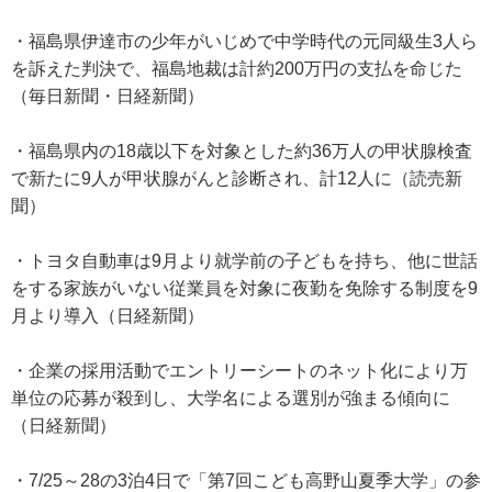
・福島県伊達市の少年がいじめで中学時代の元同級生3人ら
を訴えた判決で、福島地裁は計約200万円の支払を命じた
（毎日新聞・日経新聞）
・福島県内の18歳以下を対象とした約36万人の甲状腺検査
で新たに9人が甲状腺がんと診断され、計12人に（読売新
聞）
・トヨタ自動車は9月より就学前の子どもを持ち、他に世話
をする家族がいない従業員を対象に夜勤を免除する制度を9
月より導入（日経新聞）
・企業の採用活動でエントリーシートのネット化により万
単位の応募が殺到し、大学名による選別が強まる傾向に
（日経新聞）
・7/25～28の3泊4日で「第7回こども高野山夏季大学」の参