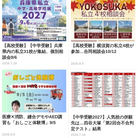
【高校受験】【中学受験】兵庫
【高校受験】横須賀の私立4校が
県内の私立31校が集結、個別相
参加…合同相談会10/12
談会9/6
2026.7.28
2026.8.5
医療✕消防、縫合デモやAED講
【中学受験2027】人気校の併願
習も「おしごと体験博」9/5
先は…四谷大塚「第2回合不合判
定テスト」結果
2026.8.6
2026.7.16