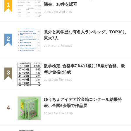
議会、10件を認可
2026.7.29 Wed 9:15
意外と高学歴な有名人ランキング、TOP30に
東大7人
2014.10.10 Fri 12:38
数学検定 合格率7％の1級に15歳が合格、最
年少合格は3歳
2012.9.25 Tue 18:39
ゆうちょアイデア貯金箱コンクール結果発
表…全国6会場で作品展
2014.12.4 Thu 11:30