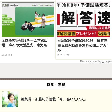
全国高校麻雀32チーム本選出
司法試験予備試験2026、解答速
場…麻布や大阪星光、東海も
報＆総評動画を無料公開…アガ
ルート
2026.8.5
2026.7.21
Recommended by
特集・連載
編集長・加藤紀子連載「今、会いたい人」