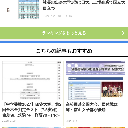
社長の出身大学1位は日大…上場企業で国立大
目立つ
2020.7.29 Wed 15:45
ランキングをもっと見る
こちらの記事もおすすめ
【中学受験2027】四谷大塚、第2
高校囲碁全国大会、団体戦は
回合不合判定テスト（7/5実施）
灘・南山女子部が優勝
偏差値…筑駒74・桜蔭70＜PR＞
2026.7.10
2026.8.5