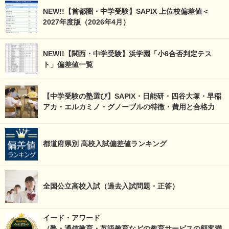
NEW!!【首都圏・中学受験】SAPIX 上位校偏差値＜
2027年度版（2026年4月）
NEW!!【関西・中学受験】浜学園「小6合否判定テス
ト」偏差値一覧
【中学受験の塾選び】SAPIX・日能研・四谷大塚・早稲
アカ・エルカミノ・グノーブルの特徴・費用と合格力
都道府県別 高校入試偏差値ランキング
全国公立高校入試（過去入試問題・正答）
イード・アワード
（塾・通信教育・英語教育などの教育サービスの顧客満