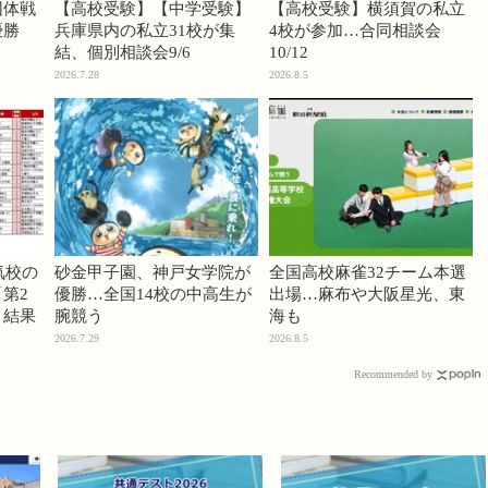
団体戦
【高校受験】【中学受験】
【高校受験】横須賀の私立
優勝
兵庫県内の私立31校が集
4校が参加…合同相談会
結、個別相談会9/6
10/12
2026.7.28
2026.8.5
気校の
砂金甲子園、神戸女学院が
全国高校麻雀32チーム本選
第2
優勝…全国14校の中高生が
出場…麻布や大阪星光、東
」結果
腕競う
海も
2026.7.29
2026.8.5
Recommended by