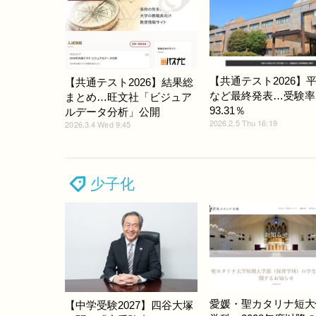
【共通テスト2026】
【共通テスト2026】結果総
など最終発表…受験率
まとめ…旺文社「ビジュア
93.31％
ルデータ分析」公開
2026.2.5 Thu 16:19
2026.3.4 Wed 9:45
少子化
愛媛・聖カタリナ短大
【中学受験2027】四谷大塚