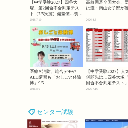
【中学受験2027】四谷大
高校囲碁全国大会、
塚、第2回合不合判定テス
は灘・南山女子部が
ト（7/5実施）偏差値…筑駒
74・桜蔭70＜PR＞
2026.7.10
2026.8.5
医療✕消防、縫合デモや
【中学受験2027】人
AED講習も「おしごと体験
併願先は…四谷大塚「
博」9/5
回合不合判定テスト
2026.8.6
2026.7.16
センター試験