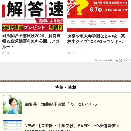
司法試験予備試験2026、解答速
渋幕や東大寺学園など40校、高
報＆総評動画を無料公開…アガ
校生クイズTOKYOラウンドへ
ルート
2026.7.21
2026.7.29
Recommended by
特集・連載
編集長・加藤紀子連載「今、会いたい人」
NEW!!【首都圏・中学受験】SAPIX 上位校偏差値＜