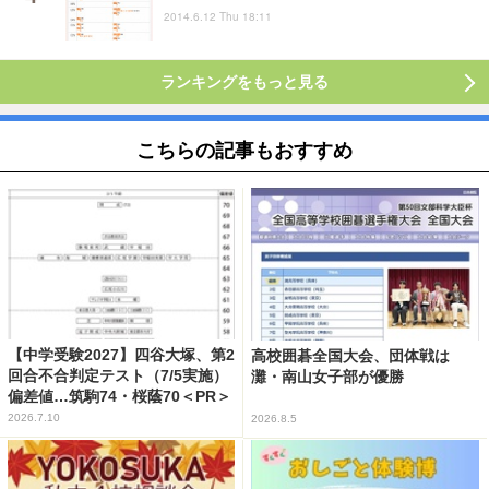
2014.6.12 Thu 18:11
ランキングをもっと見る
こちらの記事もおすすめ
【中学受験2027】四谷大塚、第2
高校囲碁全国大会、団体戦は
回合不合判定テスト（7/5実施）
灘・南山女子部が優勝
偏差値…筑駒74・桜蔭70＜PR＞
2026.7.10
2026.8.5