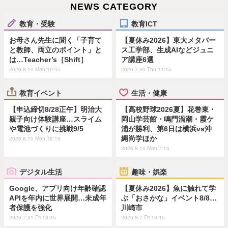
NEWS CATEGORY
教育・受験
教育ICT
お母さん先生に聞く「子育て
【夏休み2026】東大メタバー
と教師、両立のポイント」と
ス工学部、生成AIなどジュニ
は…Teacher’s［Shift］
ア講座6選
2026.8.10 Mon 19:45
2026.7.30 Thu 11:15
教育イベント
生活・健康
【申込締切8/28正午】明治大
【高校野球2026夏】花巻東・
親子向け体験講座…スライム
岡山学芸館・鳴門渦潮・霞ケ
や電池づくりに挑戦9/5
浦が勝利、第6日は横浜vs沖
縄尚学ほか
2026.8.10 Mon 18:15
2026.8.10 Mon 7:15
デジタル生活
趣味・娯楽
Google、アプリ向け年齢確認
【夏休み2026】魚に触れて学
APIを年内に世界展開…未成年
ぶ「おさかな」イベント8/8…
者保護を強化
川崎市
2026.7.31 Fri 13:45
2026.8.7 Fri 10:45