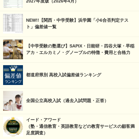
2027年度版（2026年4月）
NEW!!【関西・中学受験】浜学園「小6合否判定テス
ト」偏差値一覧
【中学受験の塾選び】SAPIX・日能研・四谷大塚・早稲
アカ・エルカミノ・グノーブルの特徴・費用と合格力
都道府県別 高校入試偏差値ランキング
全国公立高校入試（過去入試問題・正答）
イード・アワード
（塾・通信教育・英語教育などの教育サービスの顧客満
足度調査）