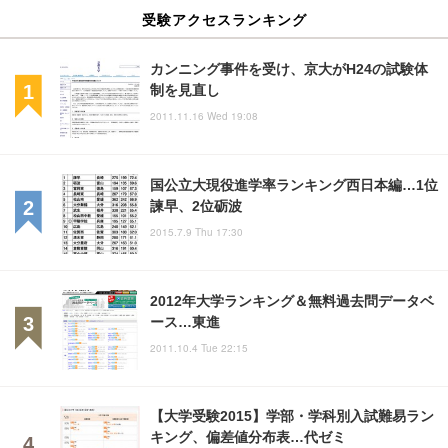
受験アクセスランキング
カンニング事件を受け、京大がH24の試験体
制を見直し
2011.11.16 Wed 19:08
国公立大現役進学率ランキング西日本編…1位
諫早、2位砺波
2015.7.9 Thu 17:30
2012年大学ランキング＆無料過去問データベ
ース…東進
2011.10.4 Tue 22:15
【大学受験2015】学部・学科別入試難易ラン
キング、偏差値分布表…代ゼミ