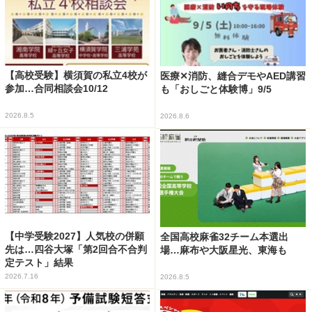
【高校受験】横須賀の私立4校が
医療✕消防、縫合デモやAED講習
参加…合同相談会10/12
も「おしごと体験博」9/5
2026.8.5
2026.8.6
【中学受験2027】人気校の併願
全国高校麻雀32チーム本選出
先は…四谷大塚「第2回合不合判
場…麻布や大阪星光、東海も
定テスト」結果
2026.7.16
2026.8.5