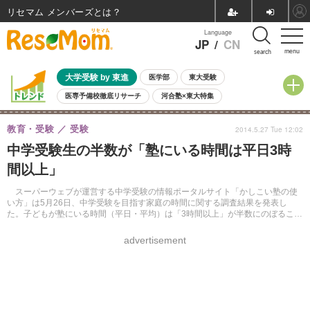
リセマム メンバーズ
Language
JP
/
CN
menu
search
大学受験 by 東進
医学部
東大受験
医専予備校徹底リサーチ
河合塾×東大特集
親子で考える大学選び
高校受験
中学受験
小学校受験
教育・受験
受験
2014.5.27 Tue 12:02
共通テスト
夏休み
8月開催学校説明会・相談会
中学受験生の半数が「塾にいる時間は平日3時
8月開催イベント・WS
全国公立高校 過去問
人気記事
間以上」
自由研究教材（小学生向け）
自由研究教材（中学生向け）
ランキング
スーパーウェブが運営する中学受験の情報ポータルサイト「かしこい塾の使
い方」は5月26日、中学受験を目指す家庭の時間に関する調査結果を発表し
た。子どもが塾にいる時間（平日・平均）は「3時間以上」が半数にのぼること
が明らかになった。
advertisement