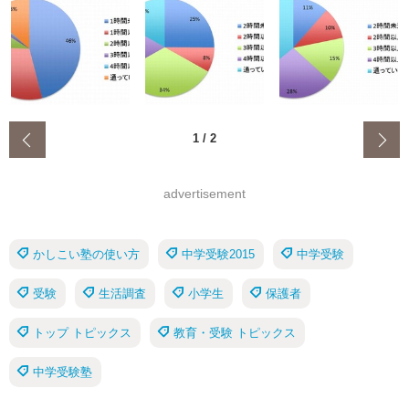
‹
1
/
2
advertisement
かしこい塾の使い方
中学受験2015
中学受験
受験
生活調査
小学生
保護者
トップ トピックス
教育・受験 トピックス
中学受験塾