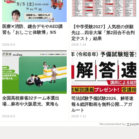
医療✕消防、縫合デモやAED講
【中学受験2027】人気校の併願
習も「おしごと体験博」9/5
先は…四谷大塚「第2回合不合判
定テスト」結果
2026.8.6
2026.7.16
全国高校麻雀32チーム本選出
司法試験予備試験2026、解答速
場…麻布や大阪星光、東海も
報＆総評動画を無料公開…アガ
ルート
2026.8.5
2026.7.21
Recommended by