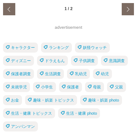
‹
1
/
2
advertisement
キャラクター
ランキング
妖怪ウォッチ
ディズニー
ドラえもん
子供調査
意識調査
保護者調査
生活調査
乳幼児
幼児
未就学児
小学生
保護者
母親
父親
お金
趣味・娯楽 トピックス
趣味・娯楽 photo
生活・健康 トピックス
生活・健康 photo
アンパンマン