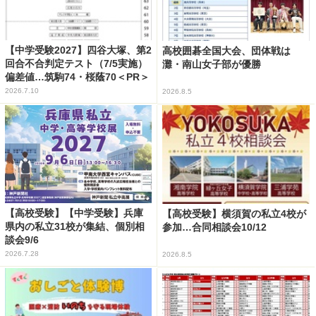
【中学受験2027】四谷大塚、第2
高校囲碁全国大会、団体戦は
回合不合判定テスト（7/5実施）
灘・南山女子部が優勝
偏差値…筑駒74・桜蔭70＜PR＞
2026.7.10
2026.8.5
【高校受験】【中学受験】兵庫
【高校受験】横須賀の私立4校が
県内の私立31校が集結、個別相
参加…合同相談会10/12
談会9/6
2026.7.28
2026.8.5