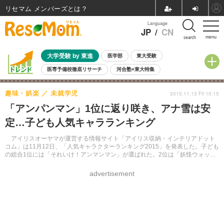
リセマム メンバーズ
Language
JP
/
CN
menu
search
大学受験 by 東進
医学部
東大受験
医専予備校徹底リサーチ
河合塾×東大特集
親子で考える大学選び
高校受験
中学受験
小学校受験
趣味・娯楽
未就学児
2015.11.13 Fri 10:15
共通テスト
夏休み
8月開催学校説明会・相談会
「アンパンマン」1位に返り咲き、アナ雪は安
8月開催イベント・WS
全国公立高校 過去問
人気記事
定…子ども人気キャラランキング
自由研究教材（小学生向け）
自由研究教材（中学生向け）
ランキング
アイリスオーヤマが運営する情報サイト「アイリス収納・インテリアドット
コム」は11月12日、「人気キャラクターランキング2015」を発表した。子ども
の総合1位には「それいけ！アンマンマン」が選ばれた。2位は「妖怪ウォッ
チ」、3位は「アナと雪の女王」だった。
advertisement