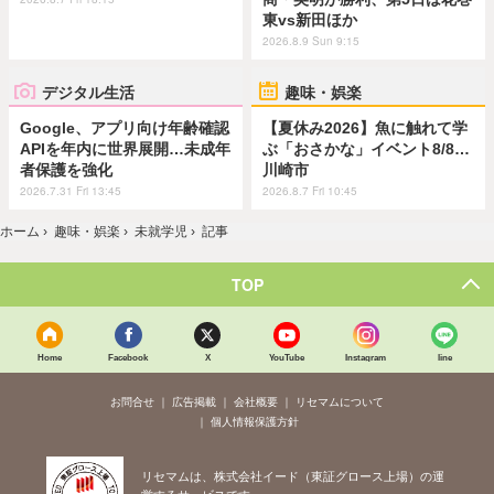
東vs新田ほか
2026.8.9 Sun 9:15
デジタル生活
趣味・娯楽
Google、アプリ向け年齢確認
【夏休み2026】魚に触れて学
APIを年内に世界展開…未成年
ぶ「おさかな」イベント8/8…
者保護を強化
川崎市
2026.7.31 Fri 13:45
2026.8.7 Fri 10:45
ホーム
›
趣味・娯楽
›
未就学児
›
記事
TOP
Home
Facebook
X
YouTube
Instagram
line
お問合せ
広告掲載
会社概要
リセマムについて
個人情報保護方針
リセマムは、株式会社イード（東証グロース上場）の運