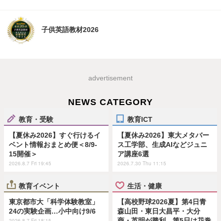
子供英語教材2026
advertisement
NEWS CATEGORY
教育・受験
教育ICT
【夏休み2026】すぐ行けるイ
【夏休み2026】東大メタバー
ベント情報おまとめ便＜8/9-
ス工学部、生成AIなどジュニ
15開催＞
ア講座6選
2026.8.7 Fri 19:45
2026.7.30 Thu 11:15
教育イベント
生活・健康
東京都市大「科学体験教室」
【高校野球2026夏】第4日青
24の実験企画…小中向け9/6
森山田・東日大昌平・大分
商・英明が勝利、第5日は花巻
2026.8.7 Fri 18:15