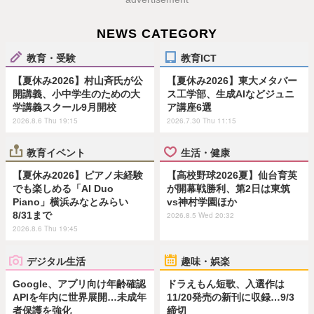
NEWS CATEGORY
教育・受験
教育ICT
【夏休み2026】村山斉氏が公
【夏休み2026】東大メタバー
開講義、小中学生のための大
ス工学部、生成AIなどジュニ
学講義スクール9月開校
ア講座6選
2026.8.6 Thu 19:15
2026.7.30 Thu 11:15
教育イベント
生活・健康
【夏休み2026】ピアノ未経験
【高校野球2026夏】仙台育英
でも楽しめる「AI Duo
が開幕戦勝利、第2日は東筑
Piano」横浜みなとみらい
vs神村学園ほか
8/31まで
2026.8.5 Wed 20:32
2026.8.6 Thu 19:45
デジタル生活
趣味・娯楽
Google、アプリ向け年齢確認
ドラえもん短歌、入選作は
APIを年内に世界展開…未成年
11/20発売の新刊に収録…9/3
者保護を強化
締切