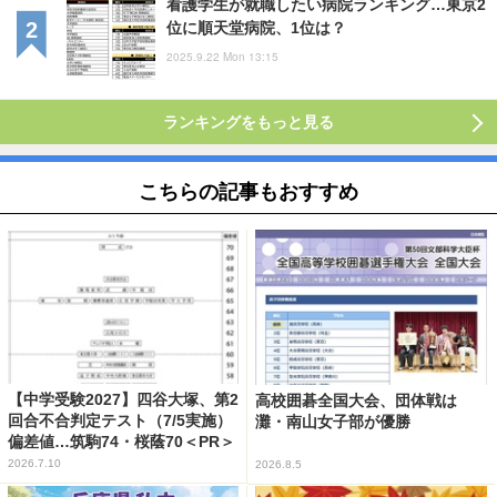
看護学生が就職したい病院ランキング…東京2
位に順天堂病院、1位は？
2025.9.22 Mon 13:15
ランキングをもっと見る
こちらの記事もおすすめ
【中学受験2027】四谷大塚、第2
高校囲碁全国大会、団体戦は
回合不合判定テスト（7/5実施）
灘・南山女子部が優勝
偏差値…筑駒74・桜蔭70＜PR＞
2026.7.10
2026.8.5