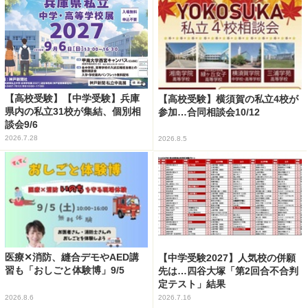
【高校受験】【中学受験】兵庫
【高校受験】横須賀の私立4校が
県内の私立31校が集結、個別相
参加…合同相談会10/12
談会9/6
2026.7.28
2026.8.5
医療✕消防、縫合デモやAED講
【中学受験2027】人気校の併願
習も「おしごと体験博」9/5
先は…四谷大塚「第2回合不合判
定テスト」結果
2026.8.6
2026.7.16