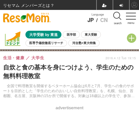
リセマム メンバーズ
Language
JP
/
CN
menu
search
大学受験 by 東進
医学部
東大受験
医専予備校徹底リサーチ
河合塾×東大特集
親子で考える大学選び
高校受験
中学受験
小学校受験
生活・健康
大学生
2016.4.12 Tue 19:15
共通テスト
夏休み
8月開催学校説明会・相談会
自炊と食の基本を身につけよう、学生のための
8月開催イベント・WS
全国公立高校 過去問
人気記事
無料料理教室
自由研究教材（小学生向け）
自由研究教材（中学生向け）
ランキング
全国で料理教室を開催するベターホーム協会は6月と7月、学生への食のサポ
ートを目的とした「学生のためのおいしい自炊料理教室」を、札幌、仙台、首
都圏、名古屋、京阪神の15か所で開催する。対象は18歳以上の学生で、参加は
無料。
advertisement