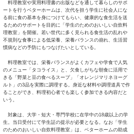
料理教室や実用料理書の出版などを通して暮らしのサポ
ートを行うベターホームは、次代を担う学生に社会人にな
る前に食の基本を身につけてもらい、健康的な食生活を送
るためのサポートを目的に「学生のためのおいしい自炊料
理教室」を開催。若い世代に多く見られる食生活の乱れや
不規則な食事による低栄養、栄養バランスの崩れ、生活習
慣病などの予防にもつなげたいとしている。
料理教室では、栄養バランスがよくカフェや学食で人気
のメニュー「タコライス」と、欠食しがちな朝食に活用で
きる「野菜と豆の食べるスープ」「オレンジマリネヨーグ
ルト」の3品を実際に調理する。身近な材料や調理道具で作
ることができ、料理初心者でも楽しく参加できる内容だと
いう。
対象は、大学・短大・専門学校に在学中の18歳以上の学
生。当日受付にて学生証の提示が必要となる。なお「学生
のためのおいしい自炊料理教室」は、ベターホームの助成