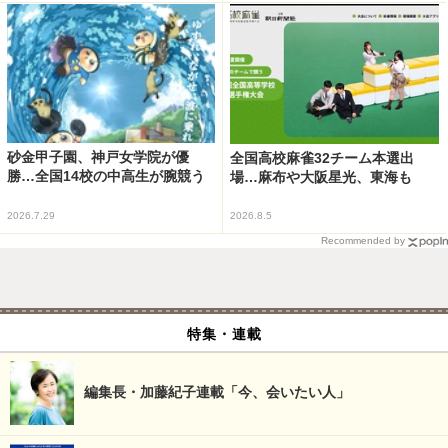
砂金甲子園、神戸女学院が優
全国高校麻雀32チーム本選出
勝…全国14校の中高生が腕競う
場…麻布や大阪星光、東海も
2026.7.29
2026.8.5
Recommended by
特集・連載
編集長・加藤紀子連載「今、会いたい人」