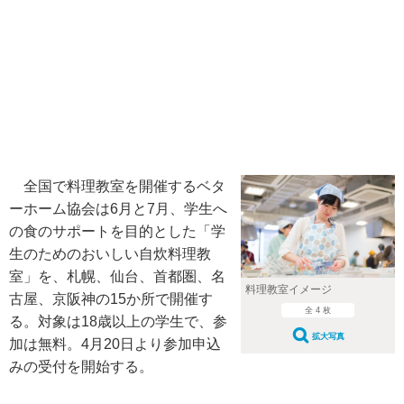
全国で料理教室を開催するベタ
ーホーム協会は6月と7月、学生へ
の食のサポートを目的とした「学
生のためのおいしい自炊料理教
室」を、札幌、仙台、首都圏、名
料理教室イメージ
古屋、京阪神の15か所で開催す
全 4 枚
る。対象は18歳以上の学生で、参
拡大写真
加は無料。4月20日より参加申込
みの受付を開始する。