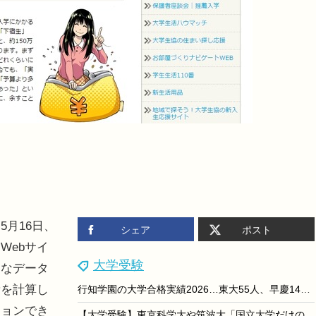
月16日、
シェア
ポスト
Webサイ
大学受験
的なデータ
費を計算し
行知学園の大学合格実績2026…東大55人、早慶149人
ションでき
【大学受験】東京科学大や筑波大「国立大学だけの進学説明会」8/29