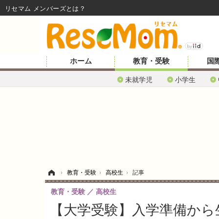
リセマム メンバーズ
ホーム
教育・受験
国
未就学児
小学生
ホーム
›
教育・受験
›
高校生
›
記事
教育・受験
高校生
【大学受験】入学準備から