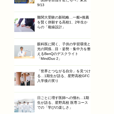
「医師を目指す君たちへ」東京
9/13
難関大受験の新戦略…一般×推薦
を賢く併願する高校1、2年生か
らの「複線設計」
眼科医に聞く、子供の学習環境と
光の関係…目・姿勢・集中力を整
えるBenQのデスクライト
「MindDuo 2」
「世界とつながる自分」を見つけ
る…1期生が語る、星野高校GFC
入学後の実り
日ごとに増す医師への憧れ…1期
生が語る、星野高校 医専コース
での「学びの楽しさ」