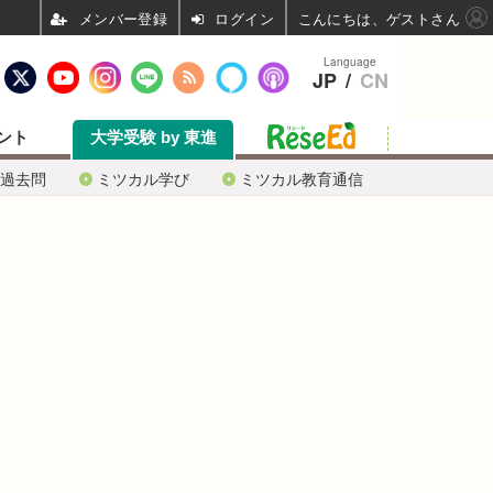
ログイン
こんにちは、ゲストさん
Language
JP
/
CN
ント
大学受験 by 東進
過去問
ミツカル学び
ミツカル教育通信