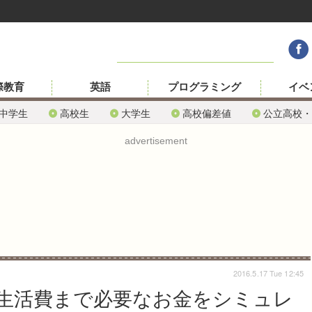
際教育
英語
プログラミング
イベ
中学生
高校生
大学生
高校偏差値
公立高校・
advertisement
2016.5.17 Tue 12:45
生活費まで必要なお金をシミュレ