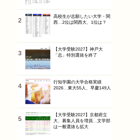
高校生が志願したい大学・関
西…2位は関西大、1位は？
【大学受験2027】神戸大
「志」特別選抜を終了
行知学園の大学合格実績
2026…東大55人、早慶149人
【大学受験2027】京都府立
大、募集人員を増員…文学部
は一般選抜も拡大