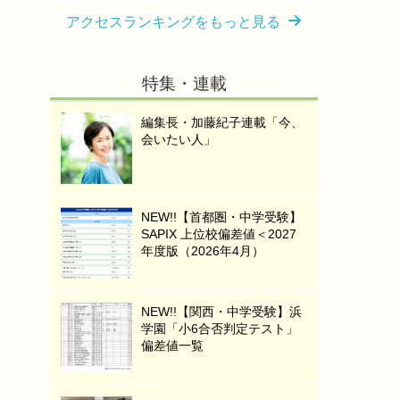
アクセスランキングをもっと見る
特集・連載
編集長・加藤紀子連載「今、
会いたい人」
NEW!!【首都圏・中学受験】
SAPIX 上位校偏差値＜2027
年度版（2026年4月）
NEW!!【関西・中学受験】浜
学園「小6合否判定テスト」
偏差値一覧