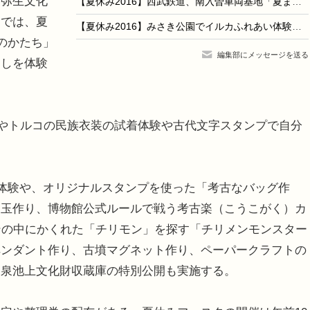
弥生文化
【夏休み2016】西武鉄道、南入曽車両基地「夏まつり」8/20
タでは、夏
【夏休み2016】みさき公園でイルカふれあい体験、一緒に泳げるコースも
のかたち」
編集部にメッセージを送る
らしを体験
ブやトルコの民族衣装の試着体験や古代文字スタンプで自分
体験や、オリジナルスタンプを使った「考古なバッグ作
勾玉作り、博物館公式ルールで戦う考古楽（こうこがく）カ
ンの中にかくれた「チリモン」を探す「チリメンモンスター
ペンダント作り、古墳マグネット作り、ペーパークラフトの
和泉池上文化財収蔵庫の特別公開も実施する。