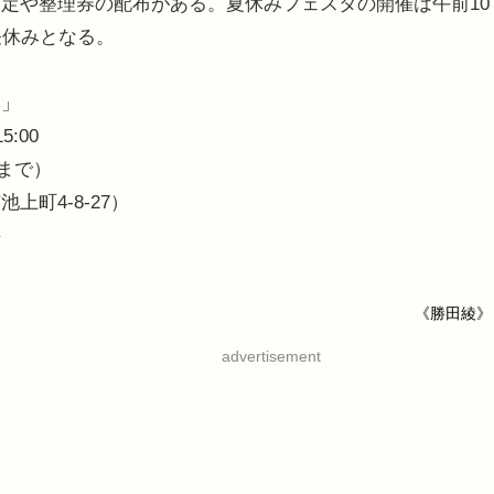
定や整理券の配布がある。夏休みフェスタの開催は午前10
昼休みとなる。
！」
:00
0まで）
町4-8-27）
料
《勝田綾》
advertisement