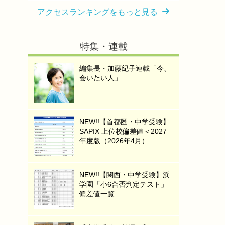
アクセスランキングをもっと見る
特集・連載
編集長・加藤紀子連載「今、
会いたい人」
NEW!!【首都圏・中学受験】
SAPIX 上位校偏差値＜2027
年度版（2026年4月）
NEW!!【関西・中学受験】浜
学園「小6合否判定テスト」
偏差値一覧