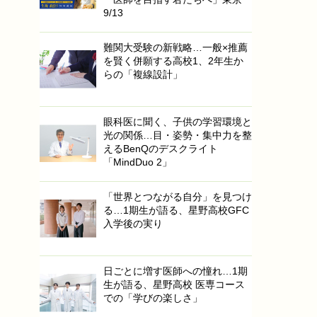
9/13
難関大受験の新戦略…一般×推薦
を賢く併願する高校1、2年生か
らの「複線設計」
眼科医に聞く、子供の学習環境と
光の関係…目・姿勢・集中力を整
えるBenQのデスクライト
「MindDuo 2」
「世界とつながる自分」を見つけ
る…1期生が語る、星野高校GFC
入学後の実り
日ごとに増す医師への憧れ…1期
生が語る、星野高校 医専コース
での「学びの楽しさ」