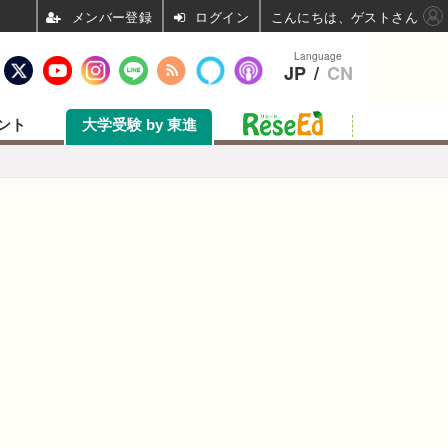
ログイン
こんにちは、ゲストさん
Language
JP
/
CN
ント
大学受験 by 東進