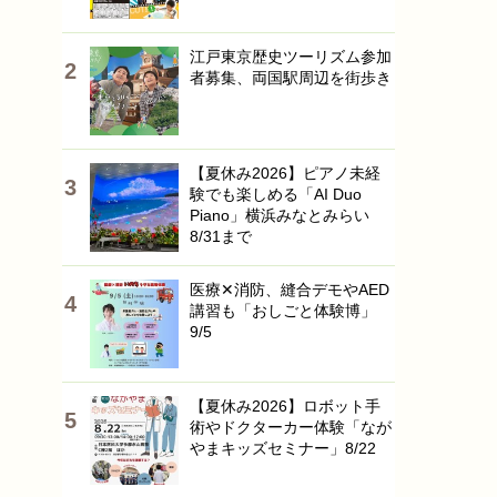
江戸東京歴史ツーリズム参加
者募集、両国駅周辺を街歩き
【夏休み2026】ピアノ未経
験でも楽しめる「AI Duo
Piano」横浜みなとみらい
8/31まで
医療✕消防、縫合デモやAED
講習も「おしごと体験博」
9/5
【夏休み2026】ロボット手
術やドクターカー体験「なが
やまキッズセミナー」8/22