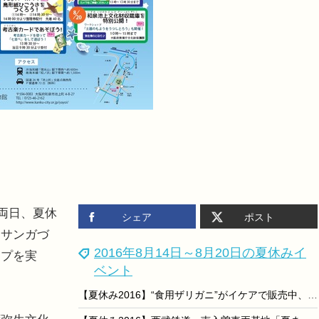
両日、夏休
シェア
ポスト
ミサンガづ
2016年8月14日～8月20日の夏休みイ
ップを実
ベント
【夏休み2016】“食用ザリガニ”がイケアで販売中、1mの巨大パエリアも