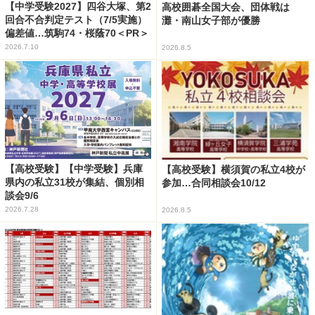
【中学受験2027】四谷大塚、第2
高校囲碁全国大会、団体戦は
回合不合判定テスト（7/5実施）
灘・南山女子部が優勝
偏差値…筑駒74・桜蔭70＜PR＞
2026.7.10
2026.8.5
【高校受験】【中学受験】兵庫
【高校受験】横須賀の私立4校が
県内の私立31校が集結、個別相
参加…合同相談会10/12
談会9/6
2026.7.28
2026.8.5