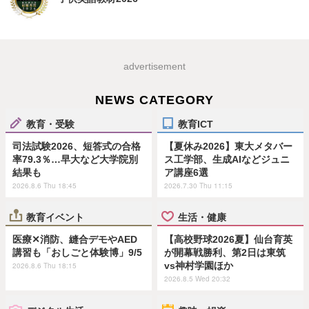
advertisement
NEWS CATEGORY
教育・受験
教育ICT
司法試験2026、短答式の合格
【夏休み2026】東大メタバー
率79.3％…早大など大学院別
ス工学部、生成AIなどジュニ
結果も
ア講座6選
2026.8.6 Thu 18:45
2026.7.30 Thu 11:15
教育イベント
生活・健康
医療✕消防、縫合デモやAED
【高校野球2026夏】仙台育英
講習も「おしごと体験博」9/5
が開幕戦勝利、第2日は東筑
vs神村学園ほか
2026.8.6 Thu 18:15
2026.8.5 Wed 20:32