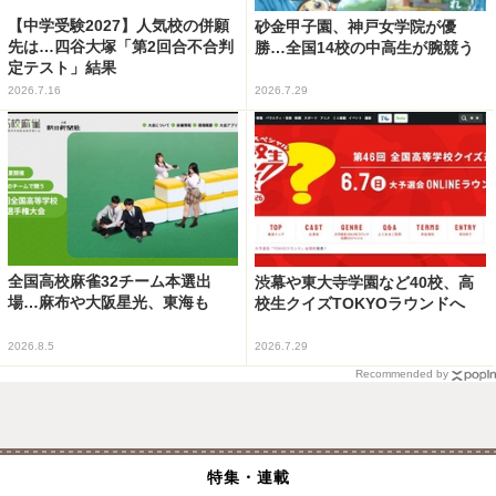
【中学受験2027】人気校の併願
砂金甲子園、神戸女学院が優
先は…四谷大塚「第2回合不合判
勝…全国14校の中高生が腕競う
定テスト」結果
2026.7.16
2026.7.29
全国高校麻雀32チーム本選出
渋幕や東大寺学園など40校、高
場…麻布や大阪星光、東海も
校生クイズTOKYOラウンドへ
2026.8.5
2026.7.29
Recommended by
特集・連載