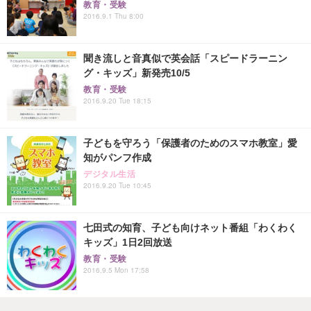
教育・受験
2016.9.1 Thu 8:00
聞き流しと音真似で英会話「スピードラーニン
グ・キッズ」新発売10/5
教育・受験
2016.9.20 Tue 18:15
子どもを守ろう「保護者のためのスマホ教室」愛
知がパンフ作成
デジタル生活
2016.9.20 Tue 10:45
七田式の知育、子ども向けネット番組「わくわく
キッズ」1日2回放送
教育・受験
2016.9.5 Mon 17:58