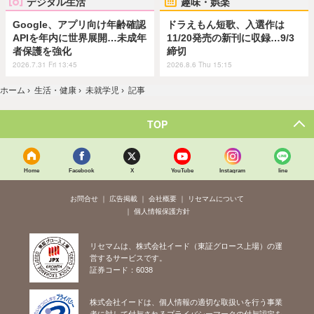
デジタル生活
趣味・娯楽
Google、アプリ向け年齢確認
ドラえもん短歌、入選作は
APIを年内に世界展開…未成年
11/20発売の新刊に収録…9/3
者保護を強化
締切
2026.7.31 Fri 13:45
2026.8.6 Thu 15:15
ホーム
›
生活・健康
›
未就学児
›
記事
TOP
Home
Facebook
X
YouTube
Instagram
line
お問合せ
広告掲載
会社概要
リセマムについて
個人情報保護方針
リセマムは、株式会社イード（東証グロース上場）の運
営するサービスです。
証券コード：6038
株式会社イードは、個人情報の適切な取扱いを行う事業
者に対して付与されるプライバシーマークの付与認定を