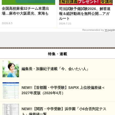
全国高校麻雀32チーム本選出
司法試験予備試験2026、解答速
場…麻布や大阪星光、東海も
報＆総評動画を無料公開…アガ
ルート
2026.8.5
2026.7.21
Recommended by
特集・連載
編集長・加藤紀子連載「今、会いたい人」
NEW!!【首都圏・中学受験】SAPIX 上位校偏差値＜
2027年度版（2026年4月）
NEW!!【関西・中学受験】浜学園「小6合否判定テス
ト」偏差値一覧