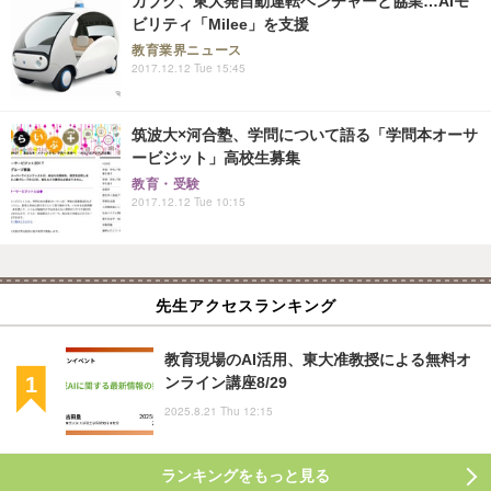
カブク、東大発自動運転ベンチャーと協業…AIモ
ビリティ「Milee」を支援
教育業界ニュース
2017.12.12 Tue 15:45
筑波大×河合塾、学問について語る「学問本オーサ
ービジット」高校生募集
教育・受験
2017.12.12 Tue 10:15
先生アクセスランキング
教育現場のAI活用、東大准教授による無料オ
ンライン講座8/29
2025.8.21 Thu 12:15
ランキングをもっと見る