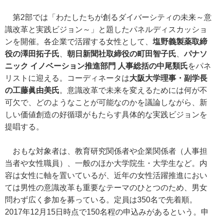
第2部では「わたしたちが創るダイバーシティの未来～意
識改革と実践ビジョン～」と題したパネルディスカッショ
ンを開催。各企業で活躍する女性として、
塩野義製薬取締
役の澤田拓子氏
、
朝日新聞社取締役の町田智子氏
、
パナソ
ニック イノベーション推進部門 人事総括の中尾類氏
をパネ
リストに迎える。コーディネータは
大阪大学理事・副学長
の工藤眞由美氏
。意識改革で未来を変えるためには何が不
可欠で、どのようなことが可能なのかを議論しながら、新
しい価値創造の好循環がもたらす具体的な実践ビジョンを
提唱する。
おもな対象者は、教育研究関係者や企業関係者（人事担
当者や女性職員）、一般のほか大学院生・大学生など。内
容は女性に軸を置いているが、近年の女性活躍推進におい
ては男性の意識改革も重要なテーマのひとつのため、男女
問わず広く参加を募っている。定員は350名で先着順。
2017年12月15日時点で150名程の申込みがあるという。申