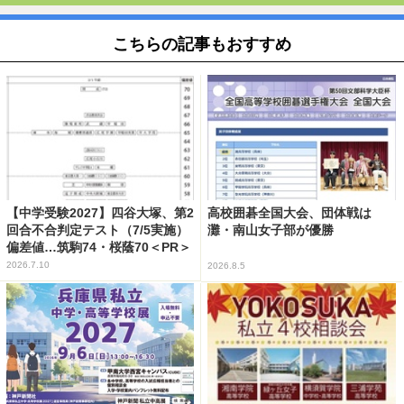
こちらの記事もおすすめ
【中学受験2027】四谷大塚、第2
高校囲碁全国大会、団体戦は
回合不合判定テスト（7/5実施）
灘・南山女子部が優勝
偏差値…筑駒74・桜蔭70＜PR＞
2026.7.10
2026.8.5