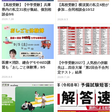
【高校受験】【中学受験】兵庫
【高校受験】横須賀の私立4校が
県内の私立31校が集結、個別相
参加…合同相談会10/12
談会9/6
2026.7.28
2026.8.5
医療✕消防、縫合デモやAED講
【中学受験2027】人気校の併願
習も「おしごと体験博」9/5
先は…四谷大塚「第2回合不合判
定テスト」結果
2026.8.6
2026.7.16