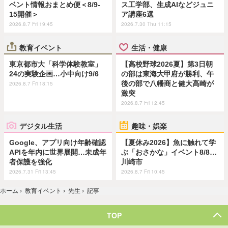
ベント情報おまとめ便＜8/9-
ス工学部、生成AIなどジュニ
15開催＞
ア講座6選
2026.8.7 Fri 19:45
2026.7.30 Thu 11:15
教育イベント
生活・健康
東京都市大「科学体験教室」
【高校野球2026夏】第3日朝
24の実験企画…小中向け9/6
の部は東海大甲府が勝利、午
後の部で八幡商と健大高崎が
2026.8.7 Fri 18:15
激突
2026.8.7 Fri 12:45
デジタル生活
趣味・娯楽
Google、アプリ向け年齢確認
【夏休み2026】魚に触れて学
APIを年内に世界展開…未成年
ぶ「おさかな」イベント8/8…
者保護を強化
川崎市
2026.7.31 Fri 13:45
2026.8.7 Fri 10:45
ホーム
›
教育イベント
›
先生
›
記事
TOP