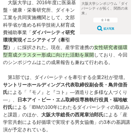
大阪大学は、2016年度に医薬基
大阪大学シンポジウム「ダイ
バーシティが拓く、関西の未
盤・健康・栄養研究所、ダイキン
来」
工業を共同実施機関として、文部
全 3 枚
科学省が進める科学技術人材育成
拡大写真
費補助事業「
ダイバーシティ研究
環境実現イニシアティブ（牽引
型）
」に採択された。現在、産学官連携の
女性研究者循環
型育成クラスター形成に向けた活動を展開
しており、今回
のシンポジウムはこの成果報告も兼ねて行われる。
第1部では、ダイバーシティを牽引する企業2社が登壇。
サントリーホールディングス代表取締役副会長・鳥井信吾
氏
による「『モノ』と『コト』―酒造りと多様な人づくり
―」、
日本アイ・ビー・エム取締役専務執行役員・福地敏
行氏
による「IBMの100年にわたるダイバーシティの取組み
と課題」のほか、
大阪大学総長の西尾章治郎氏
による「産
学官共創による好循環で実現する男女協働」の3本の基調講
演が予定されている。