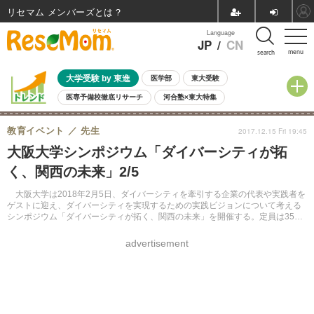
リセマム メンバーズ
Language
JP
/
CN
menu
search
大学受験 by 東進
医学部
東大受験
医専予備校徹底リサーチ
河合塾×東大特集
親子で考える大学選び
高校受験
中学受験
小学校受験
教育イベント
先生
2017.12.15 Fri 19:45
共通テスト
夏休み
8月開催学校説明会・相談会
大阪大学シンポジウム「ダイバーシティが拓
8月開催イベント・WS
全国公立高校 過去問
人気記事
く、関西の未来」2/5
自由研究教材（小学生向け）
自由研究教材（中学生向け）
ランキング
大阪大学は2018年2月5日、ダイバーシティを牽引する企業の代表や実践者を
ゲストに迎え、ダイバーシティを実現するための実践ビジョンについて考える
シンポジウム「ダイバーシティが拓く、関西の未来」を開催する。定員は350
名で参加無料。当日は無料の託児室も用意される。
advertisement