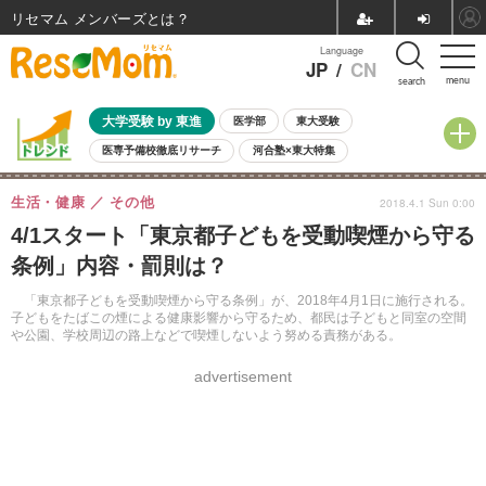
リセマム メンバーズ
Language
JP
/
CN
menu
search
大学受験 by 東進
医学部
東大受験
医専予備校徹底リサーチ
河合塾×東大特集
親子で考える大学選び
高校受験
中学受験
小学校受験
生活・健康
その他
2018.4.1 Sun 0:00
共通テスト
夏休み
8月開催学校説明会・相談会
4/1スタート「東京都子どもを受動喫煙から守る
8月開催イベント・WS
全国公立高校 過去問
人気記事
条例」内容・罰則は？
自由研究教材（小学生向け）
自由研究教材（中学生向け）
ランキング
「東京都子どもを受動喫煙から守る条例」が、2018年4月1日に施行される。
子どもをたばこの煙による健康影響から守るため、都民は子どもと同室の空間
や公園、学校周辺の路上などで喫煙しないよう努める責務がある。
advertisement