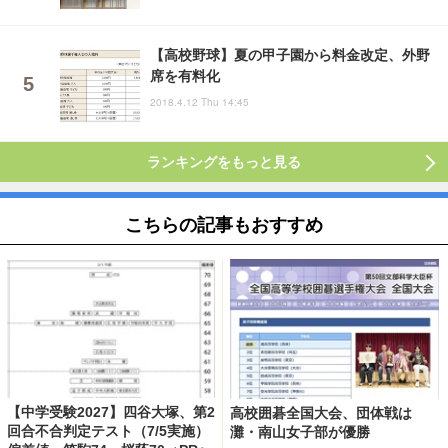
【高校野球】夏の甲子園から料金改定、外野
席を有料化
2018.4.12 Thu 14:45
ランキングをもっと見る
こちらの記事もおすすめ
【中学受験2027】四谷大塚、第2
高校囲碁全国大会、団体戦は
回合不合判定テスト（7/5実施）
灘・南山女子部が優勝