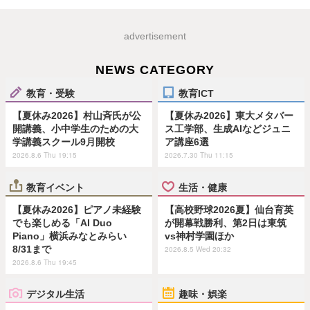
advertisement
NEWS CATEGORY
教育・受験
教育ICT
【夏休み2026】村山斉氏が公
【夏休み2026】東大メタバー
開講義、小中学生のための大
ス工学部、生成AIなどジュニ
学講義スクール9月開校
ア講座6選
2026.8.6 Thu 19:15
2026.7.30 Thu 11:15
教育イベント
生活・健康
【夏休み2026】ピアノ未経験
【高校野球2026夏】仙台育英
でも楽しめる「AI Duo
が開幕戦勝利、第2日は東筑
Piano」横浜みなとみらい
vs神村学園ほか
8/31まで
2026.8.5 Wed 20:32
2026.8.6 Thu 19:45
デジタル生活
趣味・娯楽