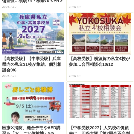
偏差値…筑駒74・桜蔭70＜PR＞
2026.7.10
2026.8.5
【高校受験】【中学受験】兵庫
【高校受験】横須賀の私立4校が
県内の私立31校が集結、個別相
参加…合同相談会10/12
談会9/6
2026.7.28
2026.8.5
医療✕消防、縫合デモやAED講
【中学受験2027】人気校の併願
習も「おしごと体験博」9/5
先は…四谷大塚「第2回合不合判