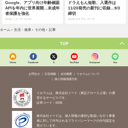
Google、アプリ向け年齢確認
ドラえもん短歌、入選作は
APIを年内に世界展開…未成年
11/20発売の新刊に収録…9/3
者保護を強化
締切
2026.7.31 Fri 13:45
2026.8.6 Thu 15:15
ホーム
›
生活・健康
›
その他
›
記事
TOP
Home
Facebook
X
YouTube
Instagram
line
お問合せ
広告掲載
会社概要
リセマムについて
個人情報保護方針
リセマムは、株式会社イード（東証グロース上場）の運
営するサービスです。
証券コード：6038
株式会社イードは、個人情報の適切な取扱いを行う事業
者に対して付与されるプライバシーマークの付与認定を
受けています。