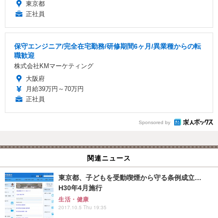
東京都
正社員
保守エンジニア/完全在宅勤務/研修期間6ヶ月/異業種からの転
職歓迎
株式会社KMマーケティング
大阪府
月給39万円～70万円
正社員
Sponsored by
関連ニュース
東京都、子どもを受動喫煙から守る条例成立…
H30年4月施行
生活・健康
2017.10.5 Thu 19:35