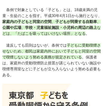
条例で対象としている「子ども」とは、18歳未満の児
童・生徒のことを指す。平成30年4月1日から施行となり、
家庭内の子どもと同室の空間
、
子どもが同乗する自動車
、
公園や広場
、
学校・児童福祉施設・小児科の周辺の路上
な
どは、「たばこを吸ってはいけない場所」となる
。
違反しても罰則はないが、条例では
子どもに受動喫煙さ
せないため、都民は家庭内外において子どもと同室の空間
で喫煙しないよう努める責務が規定されている
。保護者
は、家庭外の受動喫煙防止措置が講じられていない施設や
喫煙専用室などに子どもが立ち入らないよう努める必要も
ある。