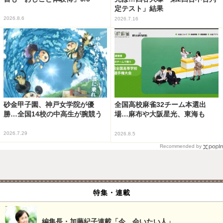
定テスト」結果
2026.8.6
2026.7.16
砂金甲子園、神戸女学院が優
全国高校麻雀32チーム本選出
勝…全国14校の中高生が腕競う
場…麻布や大阪星光、東海も
2026.7.29
2026.8.5
Recommended by
特集・連載
編集長・加藤紀子連載「今、会いたい人」